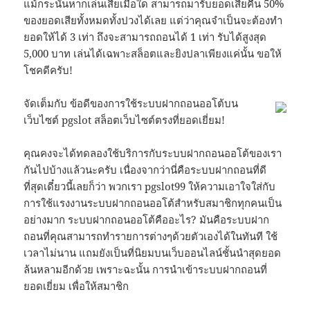
แม้กระนั้นหากเล่นเสียเมื่อใด สามารถมารับยอดเสียคืน 50%
ของยอดเสียทั้งหมดทั้งปวงได้เลย แต่ว่าคุณจำเป็นจะต้องทำ
ยอดให้ได้ 3 เท่า ถึงจะสามารถถอนได้ 1 เท่า รับได้สูงสุด
5,000 บาท เล่นได้เฉพาะสล็อตและยิงปลาเพียงแค่นั้น ขอให้
โชคดีครับ!
จัดเต็มกับ ข้อดีของการใช้ระบบฝากถอนออโต้บน
เว็บไซต์ pgslot สล็อตเว็บไซต์ตรงที่ยอดเยี่ยม!
คุณคงจะได้ทดลองใช้บริการกับระบบฝากถอนออโต้ของเรา
กันไปบ้างแล้วนะครับ เนื่องจากว่านี่คือระบบฝากถอนที่ดี
ที่สุดเดี๋ยวนี้เลยก็ว่า พวกเรา pgslot99 ให้ความเอาใจใส่กับ
การใช้แรงงานระบบฝากถอนออโต้สำหรับสมาชิกทุกคนเป็น
อย่างมาก ระบบฝากถอนออโต้คืออะไร? มันคือระบบฝาก
ถอนที่คุณสามารถทำรายการต่างๆด้วยตัวเองได้ในทันที ใช้
เวลาไม่นาน แถมยังเป็นที่นิยมบนเว็บออนไลน์ชั้นนำสุดยอด
ล้นหลามอีกด้วย เพราะฉะนั้น การนำเข้าระบบฝากถอนที่
ยอดเยี่ยม เพื่อให้สมาชิก