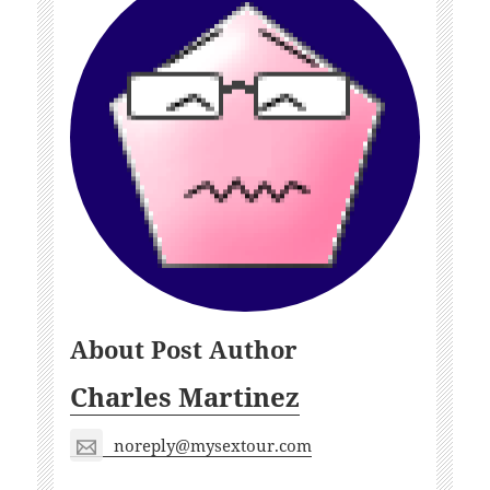
About Post Author
Charles Martinez
noreply@mysextour.com