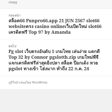
เมื่อ
เขียน
หมู่
กำกับ
slotpg
แนะแนว
ก่อนหน้า
เรื่อง
สล็อต66 Punpro66.app 21 JUN 2567 slot66
เรื่อง
websiteตรง casino onlineเว็บเปิดใหม่ slot66
ก่อน
เครดิตฟรี Top 97 by Amanda
หน้า:
ต่อไป
Pg slot เว็บตรงอันดับ 1 เกมไทย เล่นง่าย แตกดี
เรื่อง
Top 32 by Connor pgslotth.zip เกมใหม่พีจี
ต่อ
แจกเครดิตฟรีล่าสุดยิงปลา สล็อต ป๊อกเด้ง หวย
ไป:
pgslot ทางเข้า โฮ่งมาก ทำถึง 22 ก.ค. 24
ภูมิใจนำเสนอโดย WordPress