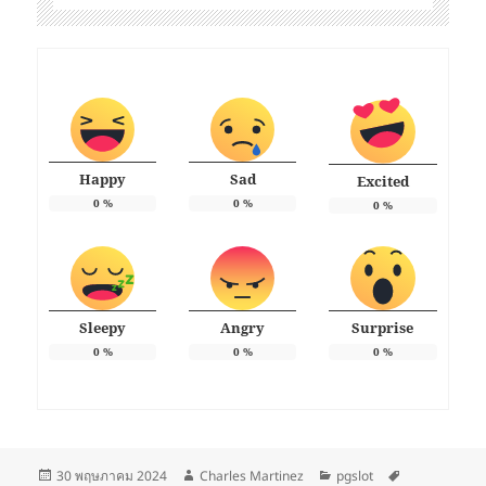
Happy
Sad
Excited
0
%
0
%
0
%
Sleepy
Angry
Surprise
0
%
0
%
0
%
เขียน
ผู้
หมวด
ป้าย
30 พฤษภาคม 2024
Charles Martinez
pgslot