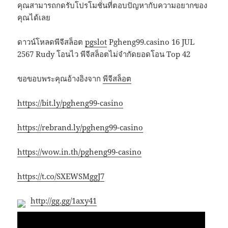
คุณสามารถกดรับโปรโมชั่นที่ตอบปัญหากับความอยากของ
คุณได้เลย
ดาวน์โหลดพีจีสล็อต
pgslot
Pgheng99.casino 16 JUL
2567 Rudy โอนไว พีจีสล็อตไม่จำกัดยอดโอน Top 42
ขอขอบพระคุณอ้างอิงจาก
พีจีสล็อต
https://bit.ly/pgheng99-casino
https://rebrand.ly/pgheng99-casino
https://wow.in.th/pgheng99-casino
https://t.co/SXEWSMggJ7
http://gg.gg/1axy41