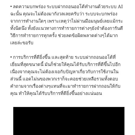
• ลดความบกพร่อง ระบบฝากถอนออโต้ทำงานด้วยระบบ AI
ฉะนั้น คุณจะไม่ต้องมากังวลเลยครับว่า ระบบจะบกพร่อง
จากการทำงานใดๆ เพราะเหตุว่าไม่ผ่านมือมนุษย์เลยแม้กระ
ทั้งนิดนึง ทั้งยังแนวทางการทำรายการต่างๆยังจำต้องการันตี
วิธีการทำรายการทุกครั้ง ช่วยลดข้อผิดพลาดต่างๆได้มาก
เลยล่ะขอรับ
• การบริการที่ดียิ่งขึ้น และสุดท้าย ระบบฝากถอนออโต้ที่
เยี่ยมที่สุดขนาดนี้ มันก็ช่วยให้คุณได้รับบริการที่ดีขึ้นไปอีก
เนื่องจากคุณจะไม่ต้องเจอกับปัญหาเกี่ยวกับการใช้งานใน
ส่วนนี้ แอดไม่นของพวกเราก็จะคอยช่วยเหลือรวมทั้งตอบ
คำถามจากเรื่องต่างๆแทนที่จะมาทำรายการฝากถอนให้กับ
คุณ ทำให้คุณได้รับบริการที่ดียิ่งขึ้นอย่างแน่นอน