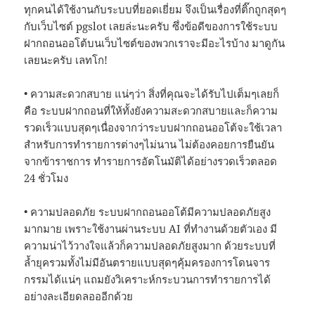
ทุกคนได้ใช้งานกับระบบที่ยอดเยี่ยม จึงเป็นเรื่องที่ติ๊กถูกสุดๆ
กับเว็บไซต์ pgslot เลยล่ะนะครับ ซึ่งข้อดีของการใช้ระบบ
ฝากถอนออโต้บนเว็บไซต์ของพวกเราจะมีอะไรบ้าง มาดูกัน
เลยนะครับ เลทโก!
• ความสะดวกสบาย แน่ๆว่า สิ่งที่คุณจะได้รับไปเต็มๆเลยก็
คือ ระบบฝากถอนที่ให้ทั้งยังความสะดวกสบายและก็ความ
รวดเร็วแบบสุดๆเนื่องจากว่าระบบฝากถอนออโต้จะใช้เวลา
สำหรับการทำรายการต่างๆไม่นาน ไม่ต้องคอยการยืนยัน
จากข้าราชการ ทำรายการอัตโนมัติได้อย่างรวดเร็วตลอด
24 ชั่วโมง
• ความปลอดภัย ระบบฝากถอนออโต้มีความปลอดภัยสูง
มากมาย เพราะใช้งานผ่านระบบ AI ที่ทำงานด้วยตัวเอง มี
ความน่าไว้วางใจแล้วก็ความปลอดภัยสูงมาก ด้วยระบบที่
ล้ำยุครวมทั้งไม่มีอันตรายแบบสุดๆคุ้มครองการโดนจาร
กรรมได้แน่ๆ แถมยังวิเคราะห์กระบวนการทำรายการได้
อย่างละเอียดลอออีกด้วย