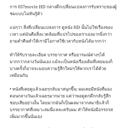
การ 037movie HD กลางดึกเปลี่ยนแปลงการรับทราบของผู้
ชมแบบไม่ทันรู้ตัว
แน่ๆว่า สิ่งที่เปลี่ยนแปลงการ ดูหนัง HD นั้นไม่ใช่เรื่องของ
เวลา แต่มันคือสิ่งแวดล้อมที่แปรไปของเราเองมากยิ่งกว่า
ยามค่ำคืนทำให้เรามีโอกาสใช้เวลากับหนังได้มากกว่า
ทำให้รับรายละเอียด บรรยากาศ หรืออารมณ์ต่างๆได้
มากกว่ากลางวันนั่นเอง แม้จะเป็นหนังเรื่องเดิมที่เคยมองก็
บางครั้งก็อาจจะมอบความรู้สึกใหม่ๆให้พวกเราได้ด้วย
เหมือนกัน
• หนังที่เคยดูแล้วเฉยๆกลับมาสนุกขึ้น: ผมเคยมีหนังที่มอง
ตอนกลางวันแล้วเฉยๆมากมาย แต่ว่าพอดูตกดึกกลับรู้สึก
ชอบเสียอย่างงั้น โดยมากมันก็เป็นผลมาจากสมาธิแล้วก็
บรรยากาศที่เหมาะสมนี่แหละครับผม ทำให้หนังมีอรรถรส
เพิ่มมากขึ้นนั่นเอง