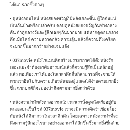
ได้แก่ ฉากซึ้งต่างๆ
• ดูหนังออนไลน์ หนังสยองขวัญก็มีพลังเยอะขึ้น: ผู้ใดกันแน่
เป็นกันบ้างหรือเปล่าครับ ชอบดูหนังสยองขวัญกันช่วงกลาง
คืน ถ้าดูกลางวันจะรู้สึกเฉยๆกันมากมาย แต่หากดูตอนกลาง
ดึกเมื่อไหร่ ความหวาดกลัว ความลุ้น แล้วก็ความตึงเครียด
จะมากขึ้นมากกว่าอย่างแจ่มแจ้ง
• 037movie หนังโรแมนติกสร้างบรรยากาศได้ดี: หนังรัก
เยอะแยะจำต้องอาศัยอารมณ์แล้วก็ความรู้สึกเป็นหลักอยู่
แล้ว พอเพียงเราได้มองในเวลาดึกดื่นก็สามารถที่จะช่วยให้
พวกเราอินไปกับความเกี่ยวพันของผู้แสดงได้ง่ายดายมากยิ่ง
ขึ้น ฉากปกติก็จะมองน่าติดตามมากยิ่งกว่าด้วย
• หนังดราม่ามีพลังทางอารมณ์: เวลาเรานั่งดูหนังหรืออยู่กับ
ตนเองบนเว็บไซต์ 037movie เราจะมีความคิดว่าเชื่อมโยง
กับหนังได้ดีมากว่าในเวลาดึกดื่น โดยเฉพาะหนังดราม่าที่จะ
ดึงความรู้สึกอะไรบางอย่างออกมาได้ลึกขึ้นซึ้งมากยิ่งขึ้นด้วย