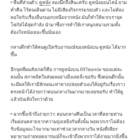
• พื้นที่ส่วนตัว:
ดูหนัง
ลองนึกถึงสินะครับ ดูหนังออนไลน์ ยาม
ค่ำคืน ไร้คนเดินผ่าน ไม่มีเสียงกิจกรรมรอบตัว และไม่ต้อง
พอใจกับเรื่องอื่นๆนอกเหนือจากหนัง มันก็ทำให้พวกเราจุด
โฟกัสได้สุดกำลัง นำมาซึ่งการทำให้เราสนุกสนานรวมทั้ง
ต้องใจหนังเยอะขึ้นนั่นเอง
กลางดึกทำให้คนดูเปิดรับอารมณ์ของหนังบน ดูหนัง ได้มาก
ขึ้น
อีกจุดที่ผมสังเกตก็คือ การดูหนังบน 037movie ของแต่ละ
คนนั้น สภาพจิตใจส่งผลอย่างยิ่งเลยจ๊ะขอรับ ซึ่งตอนดึกนั้น
จะมีผลให้เรามีลักษณะท่าทางปล่อยตัวเองให้อยู่กับเรื่องราว
ตรงหน้าได้ง่ายกว่าตอนกลางวันมากมายเลยขอรับ ทำให้ดู
แล้วบันเทิงใจกว่าด้วย
• ฉากซึ้งเข้าถึงง่ายกว่า: ตอนกลางคืนเป็นเวลาที่หลายท่าน
เริ่มผ่อนคลายจากความยุ่งเหยิงกันทั้งนั้น พอพวกเราไม่ต้อง
รับข้อมูลอะไรมากมายเท่าช่วงเวลากลางวัน หนังที่เพียร
พยายามถ่ายทอดอารมณ์ก็จะเข้าถึงพวกเราได้ง่ายมากยิ่งขึ้น