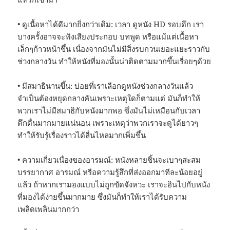
• ดูเนื้อหาได้ดีมากยิ่งกว่าเดิม: เวลา ดูหนัง HD รอบดึก เรา
บางครั้งอาจจะฟังเสียงประกอบ บทพูด หรือแม้แต่เนื้อหา
เล็กๆก้าวหน้าขึ้น เนื่องจากมันไม่มีสิ่งรบกวนเยอะแยะราวกับ
ช่วงกลางวัน ทำให้หนังที่มองนั้นน่าติดตามมากขึ้นเรื่อยๆด้วย
• มีสมาธินานขึ้น: บ่อยที่เราเลือกดูหนังช่วงกลางวันแล้ว
จำเป็นต้องหยุดกลางคันเพราะเหตุใดก็ตามแต่ มันก็ทำให้
พวกเราไม่มีสมาธิกับหนังมากพอ ซึ่งมันไม่เหมือนกับเวลา
ดึกดื่นมากมายแน่นอน เพราะเหตุว่าพวกเราจะดูได้ยาวๆ
ทำให้รับรู้เรื่องราวได้ลื่นไหลมากเพิ่มขึ้น
• ความเกี่ยวเนื่องของอารมณ์: หนังหลายชิ้นจะเบาๆสะสม
บรรยากาศ อารมณ์ หรือความรู้สึกที่ส่งออกมาทีละน้อยอยู่
แล้ว ถ้าหากเรามองแบบไม่ถูกขัดจังหวะ เราจะอินไปกับหนัง
ที่มองได้ง่ายขึ้นมากมาย ซึ่งมันก็ทำให้เราได้รับความ
เพลิดเพลินมากกว่า