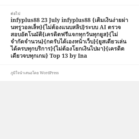
ต่อไป
infyplus88 23 July infyplus88 {เติมเงินง่ายผ่า
เรื่อง
นทรูวอลเล็ท}{ไม่ต้องแนบสลิป}ระบบ AI ตรวจ
ต่อ
สอบอัตโนมัติ{เครดิตฟรีแจกทุกวันทุกยูส}{ไม่
ไป:
จำกัดจำนวน}{กดรับได้เองหน้าเว็บ}{ยูสเดียวเล่น
ได้ครบทุกบริการ}{ไม่ต้องโยกเงินไปมา}{เครดิต
เดียวจบทุกเกม} Top 13 by Ina
ภูมิใจนำเสนอโดย WordPress