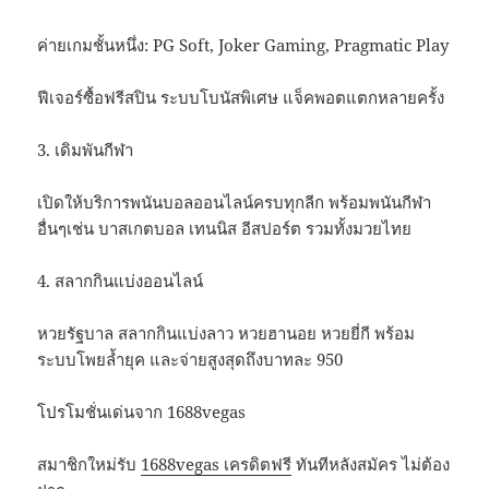
ค่ายเกมชั้นหนึ่ง: PG Soft, Joker Gaming, Pragmatic Play
ฟีเจอร์ซื้อฟรีสปิน ระบบโบนัสพิเศษ แจ็คพอตแตกหลายครั้ง
3. เดิมพันกีฬา
เปิดให้บริการพนันบอลออนไลน์ครบทุกลีก พร้อมพนันกีฬา
อื่นๆเช่น บาสเกตบอล เทนนิส อีสปอร์ต รวมทั้งมวยไทย
4. สลากกินแบ่งออนไลน์
หวยรัฐบาล สลากกินแบ่งลาว หวยฮานอย หวยยี่กี พร้อม
ระบบโพยล้ำยุค และจ่ายสูงสุดถึงบาทละ 950
โปรโมชั่นเด่นจาก 1688vegas
สมาชิกใหม่รับ
1688vegas เครดิตฟรี
ทันทีหลังสมัคร ไม่ต้อง