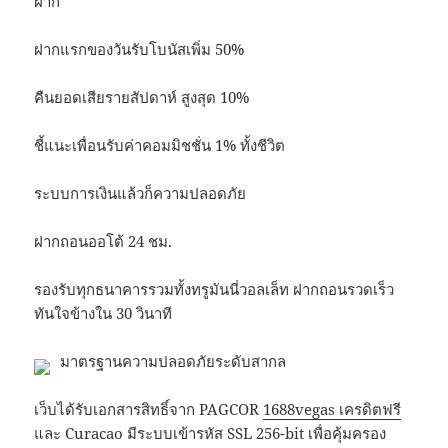
ฝาก
ฝากแรกของวันรับโบนัสเพิ่ม 50%
คืนยอดเสียรายสัปดาห์ สูงสุด 10%
ชี้แนะเพื่อนรับค่าคอมมิชชั่น 1% ทั้งชีวิต
ระบบการเงินแล้วก็ความปลอดภัย
ฝากถอนออโต้ 24 ชม.
รองรับทุกธนาคารรวมทั้งทรูมันนี่วอลเล็ท ฝากถอนรวดเร็ว
ทันใจข้างใน 30 วินาที
มาตรฐานความปลอดภัยระดับสากล
เว็บได้รับเอกสารสิทธิ์จาก PAGCOR
1688vegas เครดิตฟรี
และ Curacao มีระบบเข้ารหัส SSL 256-bit เพื่อคุ้มครอง