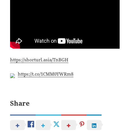
https://shorturl.asia/TnBGH
https://t.co/1CMM0YWRm8
Share