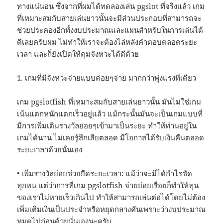
ทางแน่นอน ซึ่งจากที่ผมได้ทดลองเล่น pgslot ที่จริงแล้ว เกม
ที่เหมาะสมกับสายเล่นยาวนั้นจะมีส่วนประกอบที่สามารถจะ
ช่วยประคองอีกทั้งงบประมาณและแผนสำหรับในการเล่นได้
ดีเลยครับผม ไม่ทำให้เราจะต้องไล่หลังคำตอบตลอดระยะ
เวลา และก็ยังเปิดให้คุมจังหวะได้ดีด้วย
1. เกมที่มีจังหวะจ่ายแบบค่อยๆจ่าย มากกว่าพุ่งแรงทีเดียว
เกม pgslotfish ที่เหมาะสมกับสายเล่นยาวนั้น มันไม่ใช่เกม
เน้นแตกหนักแตกเร็วอยู่แล้ว แม้กระนั้นมันจะเป็นเกมแบบที่
มีการเพิ่มเติมรางวัลย่อยๆเข้ามาเป็นระยะ ทำให้ท่านอยู่ใน
เกมได้นาน ไม่เคยรู้สึกเสียตลอด มีโอกาสได้รับเงินคืนตลอด
ระยะเวลาด้วยนั่นเอง
• เพิ่มรางวัลย่อยช่วยยืดระยะเวลา: แม้ว่าจะมิได้กำไรชัด
ทุกหน แต่ว่าการที่เกม pgslotfish จ่ายย่อยเรื่อยก็ทำให้ทุน
ของเราไม่หายเร็วเกินไป ทำให้สามารถเล่นต่อได้โดยไม่ต้อง
เพิ่มเติมเงินเป็นประจำหรือหยุดกลางคันเพราะว่างบประมาณ
หมดไปก่อนด้วยนั่นเองนะครับ