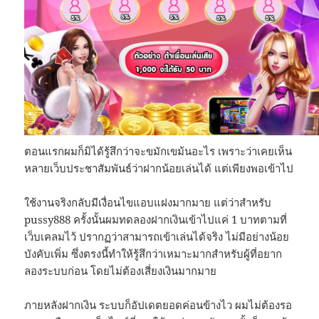
ตอนแรกผมก็มิได้รู้สึกว่าจะขมักเขม้นอะไร เพราะว่าเคยเห็น
หลายเว็บประชาสัมพันธ์ว่าฝากน้อยเล่นได้ แต่เพียงพอเข้าไป
ใช้งานจริงกลับมีเงื่อนไขแอบแฝงมากมาย แต่ว่าสำหรับ
pussy888 ครั้งนั้นผมทดลองฝากเงินเข้าไปแค่ 1 บาทตามที่
เว็บเคลมไว้ ปรากฏว่าสามารถเข้าเล่นได้จริง ไม่มีอย่างน้อย
บังคับเพิ่ม ซึ่งตรงนี้ทำให้รู้สึกว่าเหมาะมากสำหรับผู้ที่อยาก
ลองระบบก่อน โดยไม่ต้องเสี่ยงเงินมากมาย
ภายหลังฝากเงิน ระบบก็อัปเดตยอดค่อนข้างไว ผมไม่ต้องรอ