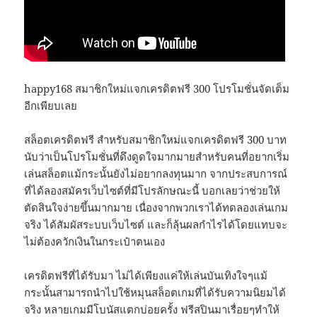
happy168 สมาชิกใหม่แจกเครดิตฟรี 300 โปรโมชั่นจัดเต็ม
อีกเพียบเลย
สล็อตเครดิตฟรี สำหรับสมาชิกใหม่แจกเครดิตฟรี 300 บาท
นับว่าเป็นโปรโมชั่นที่ดึงดูดใจมากมายสำหรับคนที่อยากเริ่ม
เล่นสล็อตแม้กระนั้นยังไม่อยากลงทุนมาก จากประสบการณ์
ที่ได้ลองสมัครเว็บไซต์ที่มีโปรลักษณะนี้ บอกเลยว่าช่วยให้
ตัดสินใจง่ายขึ้นมากมาย เนื่องจากพวกเราได้ทดลองเล่นเกม
จริง ได้สัมผัสระบบเว็บไซต์ และก็ลุ้นผลกำไรได้โดยแทบจะ
ไม่ต้องควักเงินในกระเป๋าตนเอง
เครดิตฟรีที่ได้รับมา ไม่ได้เพียงแค่ให้เล่นบันเทิงใจๆแม้
กระนั้นสามารถนำไปใช้หมุนสล็อตเกมที่ได้รับความนิยมได้
จริง หลายเกมมีโบนัสแตกบ่อยครั้ง ฟรีสปินมาเรื่อยๆทำให้