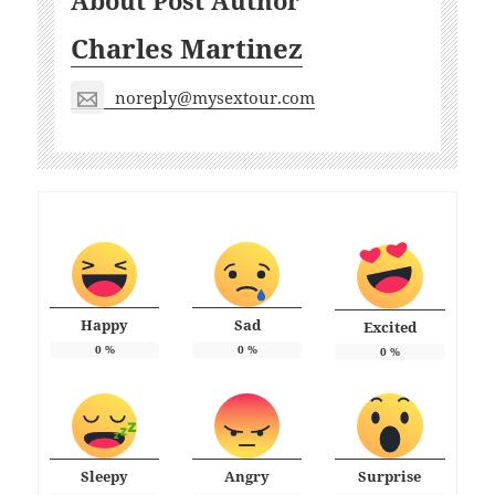
Charles Martinez
noreply@mysextour.com
Happy
Sad
Excited
0
%
0
%
0
%
Sleepy
Angry
Surprise