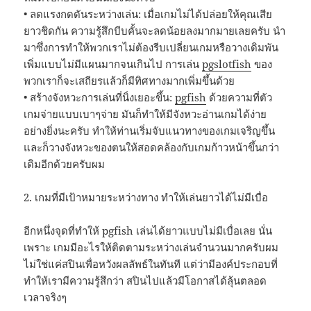
• ลดแรงกดดันระหว่างเล่น: เมื่อเกมไม่ได้ปล่อยให้คุณเสีย
ยาวชิดกัน ความรู้สึกบีบคั้นจะลดน้อยลงมากมายเลยครับ นำ
มาซึ่งการทำให้พวกเราไม่ต้องรีบเปลี่ยนเกมหรือวางเดิมพัน
เพิ่มแบบไม่มีแผนมากจนเกินไป การเล่น
pgslotfish
ของ
พวกเราก็จะเสถียรแล้วก็มีทิศทางมากเพิ่มขึ้นด้วย
• สร้างจังหวะการเล่นที่นิ่งเยอะขึ้น:
pgfish
ด้วยความที่ตัว
เกมจ่ายแบบเบาๆจ่าย มันก็ทำให้มีจังหวะอ่านเกมได้ง่าย
อย่างยิ่งนะครับ ทำให้ท่านเริ่มจับแนวทางของเกมเจริญขึ้น
และก็วางจังหวะของตนให้สอดคล้องกับเกมก้าวหน้าขึ้นกว่า
เดิมอีกด้วยครับผม
2. เกมที่มีเป้าหมายระหว่างทาง ทำให้เล่นยาวได้ไม่มีเบื่อ
อีกหนึ่งจุดที่ทำให้ pgfish เล่นได้ยาวแบบไม่มีเบื่อเลย นั่น
เพราะ เกมมีอะไรให้ติดตามระหว่างเล่นจำนวนมากครับผม
ไม่ใช่แค่สปินเพื่อหวังผลลัพธ์ในทันที แต่ว่ามีองค์ประกอบที่
ทำให้เรามีความรู้สึกว่า สปินไปแล้วมีโอกาสได้ลุ้นตลอด
เวลาจริงๆ