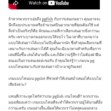
ถ้าหากพวกเราเอ่ยถึง
pgfish
กับการเล่นเกมยาว คุณอาจจะ
นึกถึงงบประมาณหรือจำนวนสปินมากมายที่คุณต้องใช้ แต่
สิ่งจำเป็นจริงๆก็คือ ลักษณะเกมที่เราเลือกเล่นมากยิ่งกว่านะ
ครับ เพราะบางเกมออกแบบให้จบไว ในเวลาที่บางเกมวาง
แบบให้เล่นยาวได้แบบไม่บีบคั้นมากนัก ซึ่งถ้าคุณเลือกเกมที่
เหมาะกับการเล่นยาวได้ดี คุณก็จะมีแนวทางสำหรับเพื่อการ
เล่นที่นิ่งขึ้น เล่นได้นานขึ้น และก็มีความรู้สึกว่าไม่ต้องฝ่าฝืน
ตนเองในการเล่นเลยล่ะขอรับ ถ้าคุณใคร่รู้ว่า เกมบน pg
แบบไหนเหมาะกับสายเล่นยาวบ้าง มาดูกันเลย!
เกมแบบไหนบน pgslot ที่ช่วยทำให้เล่นสม่ำเสมอได้แบบไม่
เสียจังหวะ?
แทนที่เราจะจุดโฟกัสว่าเกม pgfish เกมไหนดี? พวกเราจะ
มองเพียงแค่ว่า เกมแบบไหนที่จะทำให้พวกเราอยู่ได้นานดียิ่ง
กว่านะครับ เกมอย่างงี้จะมีผลให้พวกเราไม่หลุดแผนกลาง