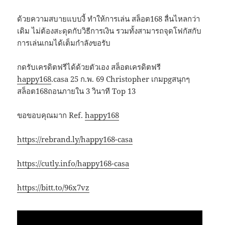
ด้วยความสบายแบบงี้ ทำให้การเล่น สล็อต168 ลื่นไหลกว่า
เดิม ไม่ต้องสะดุดกับวิธีการเงิน รวมทั้งสามารถจุดโฟกัสกับ
การเล่นเกมได้เต็มกำลังขอรับ
กดรับเครดิตฟรีได้ด้วยตัวเอง สล็อตเครดิตฟรี
happy168
.casa 25 ก.พ. 69 Christopher เกมpgสนุกๆ
สล็อต168ถอนภายใน 3 วินาที Top 13
ขอขอบคุณมาก Ref.
happy168
https://rebrand.ly/happy168-casa
https://cutly.info/happy168-casa
https://bitt.to/96x7vz