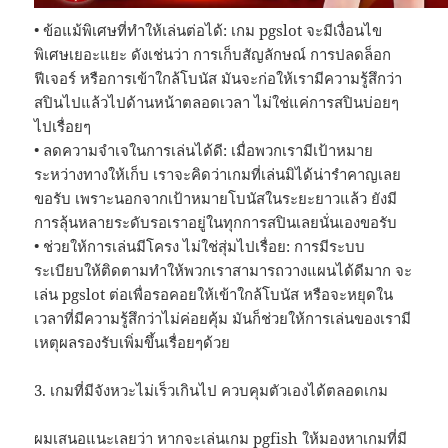
• ข้อแม้พิเศษที่ทำให้เล่นต่อได้: เกม pgslot จะมีเงื่อนไข
พิเศษเยอะแยะ ดังเช่นว่า การเก็บสัญลักษณ์ การปลดล็อก
ฟีเจอร์ หรือการเข้าใกล้โบนัส มันจะก่อให้เรามีความรู้สึกว่า
สปินไปแล้วไปด้านหน้าตลอดเวลา ไม่ใช่แค่การสปินบ่อยๆ
ไปเรื่อยๆ
• ลดความจำเจในการเล่นได้ดี: เมื่อพวกเรามีเป้าหมาย
ระหว่างทางให้เก็บ เราจะคิดว่าเกมที่เล่นมิได้น่ารำคาญเลย
ขอรับ เพราะนอกจากเป้าหมายโบนัสในระยะยาวแล้ว ยังมี
การลุ้นหลายระดับรอเราอยู่ในทุกการสปินเลยนั่นเองขอรับ
• ช่วยให้การเล่นมีโครง ไม่ใช่สุ่มไปเรื่อย: การมีระบบ
ระเบียบให้ติดตามทำให้พวกเราสามารถวางแผนได้ดีมาก จะ
เล่น pgslot ต่อเพื่อรอคอยให้เข้าใกล้โบนัส หรือจะหยุดใน
เวลาที่มีความรู้สึกว่าไม่ค่อยคุ้ม มันก็ช่วยให้การเล่นของเรามี
เหตุผลรองรับเพิ่มขึ้นเรื่อยๆด้วย
3. เกมที่มีจังหวะไม่เร็วเกินไป ควบคุมตัวเองได้ตลอดเกม
ผมเสนอแนะเลยว่า หากจะเล่นเกม pgfish ให้มองหาเกมที่มี