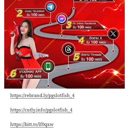
https://rebrand.ly/pgslotfish_4
https://cutly.info/pgslotfish_4
https://bitt.to/lf0qxw