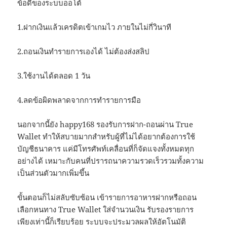
ข้อดีของระบบออโต้
1.ฝากเงินแล้วเครดิตเข้าเกมไว ภายในไม่กี่วินาที
2.ถอนเงินทำรายการเองได้ ไม่ต้องส่งสลิป
3.ใช้งานได้ตลอด 1 วัน
4.ลดข้อผิดพลาดจากการทำรายการมือ
นอกจากนี้ยัง happy168 รองรับการฝาก-ถอนผ่าน True
Wallet ทำให้สบายมากสำหรับผู้ที่ไม่ได้อยากต้องการใช้
บัญชีธนาคาร แค่มีโทรศัพท์เคลื่อนที่ก็จัดแจงทั้งหมดทุก
อย่างได้ เหมาะกับคนที่ปรารถนาความรวดเร็วรวมทั้งความ
เป็นส่วนตัวมากเพิ่มขึ้น
ขั้นตอนก็ไม่สลับซับซ้อน เข้ารายการอาหารฝากหรือถอน
เลือกหนทาง True Wallet ใส่จำนวนเงิน รับรองรายการ
เพียงเท่านี้ก็เรียบร้อย ระบบจะประมวลผลให้อัตโนมัติ