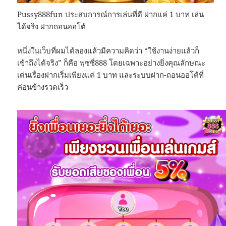
Pussy888fun ประสบการณ์การเล่นที่ดี ฝากแค่ 1 บาท เล่น
ได้จริง ฝากถอนออโต้
หนึ่งในเว็บที่ผมได้ลองแล้วมีความคิดว่า “ใช้งานง่ายแล้วก็
เข้าถึงได้จริง” ก็คือ พุซซี่888 โดยเฉพาะอย่างยิ่งคุณลักษณะ
เด่นเรื่องฝากเริ่มเพียงแค่ 1 บาท และระบบฝาก-ถอนออโต้ที่
ค่อนข้างรวดเร็ว