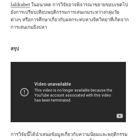
lalikabet
ในอนาคต การวิจัยอาจพิจารณาขยายขอบเขตไป
ยังการเปรียบเทียบพฤติกรรมการเล่นเกมระหว่างกลุ่มวัย
ต่างๆ หรือการศึกษาเกี่ยวกับผลกระทบทางจิตวิทยาที่เกิดจาก
การเล่นเกมยิงปลา
สรุป
การวิจัยนี้ได้นำเสนอข้อมูลเกี่ยวกับความนิยมและพฤติกรรม