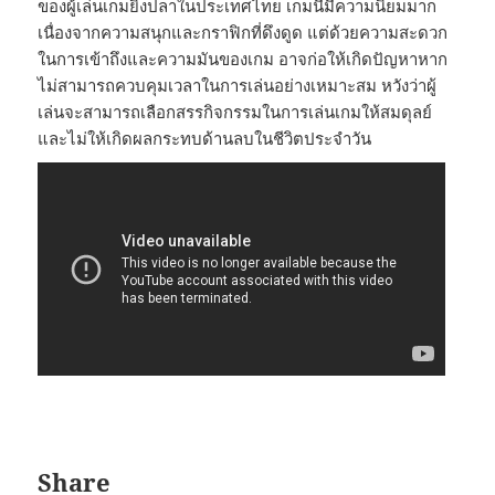
ของผู้เล่นเกมยิงปลาในประเทศไทย เกมนี้มีความนิยมมาก
เนื่องจากความสนุกและกราฟิกที่ดึงดูด แต่ด้วยความสะดวก
ในการเข้าถึงและความมันของเกม อาจก่อให้เกิดปัญหาหาก
ไม่สามารถควบคุมเวลาในการเล่นอย่างเหมาะสม หวังว่าผู้
เล่นจะสามารถเลือกสรรกิจกรรมในการเล่นเกมให้สมดุลย์
และไม่ให้เกิดผลกระทบด้านลบในชีวิตประจำวัน
Share