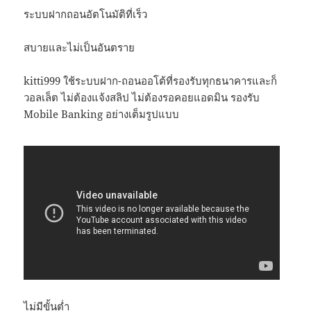
ระบบฝากถอนอัตโนมัติที่เร็ว
สบายและไม่เป็นอันตราย
kitti999 ใช้ระบบฝาก-ถอนออโต้ที่รองรับทุกธนาคารและก็
วอลเล็ต ไม่ต้องแจ้งสลิป ไม่ต้องรอคอยแอดมิน รองรับ
Mobile Banking อย่างเต็มรูปแบบ
ไม่มีขั้นต่ำ