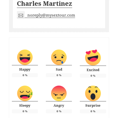
Charles Martinez
noreply@mysextour.com
Happy
Sad
Excited
0
%
0
%
0
%
Sleepy
Angry
Surprise
0
%
0
%
0
%