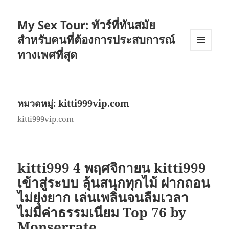
My Sex Tour: ทัวร์ที่ทันสมัย
สำหรับคนที่ต้องการประสบการณ์
ทางเพศที่สุด
เมนู
และวิด
เจ็ต
หมวดหมู่:
kitti999vip.com
kitti999vip.com
kitti999 4 พฤศจิกายน kitti999
เข้าสู่ระบบ ลุ้นสนุกทุกไม้ ฝากถอน
ไม่ยุ่งยาก เล่นเพลินจนลืมเวลา
ไม่มีค่าธรรมเนียม Top 76 by
Monserrate