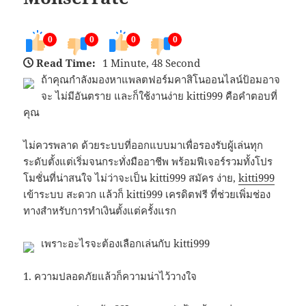
0
0
0
0
Read Time:
1 Minute, 48 Second
ถ้าคุณกำลังมองหาแพลตฟอร์มคาสิโนออนไลน์ป้อมอาจ
จะ ไม่มีอันตราย และก็ใช้งานง่าย kitti999 คือคำตอบที่
คุณ
ไม่ควรพลาด ด้วยระบบที่ออกแบบมาเพื่อรองรับผู้เล่นทุก
ระดับตั้งแต่เริ่มจนกระทั่งมืออาชีพ พร้อมฟีเจอร์รวมทั้งโปร
โมชั่นที่น่าสนใจ ไม่ว่าจะเป็น kitti999 สมัคร ง่าย,
kitti999
เข้าระบบ สะดวก แล้วก็ kitti999 เครดิตฟรี ที่ช่วยเพิ่มช่อง
ทางสำหรับการทำเงินตั้งแต่ครั้งแรก
เพราะอะไรจะต้องเลือกเล่นกับ kitti999
1. ความปลอดภัยแล้วก็ความน่าไว้วางใจ