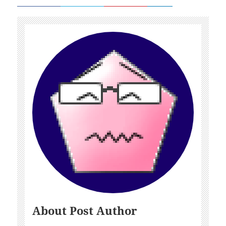
About Post Author