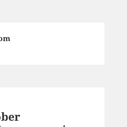
com
ober