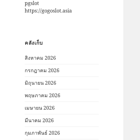
pgslot
https://gogoslot.asia
คลังเก็บ
สิงหาคม 2026
กรกฎาคม 2026
มิถุนายน 2026
พฤษภาคม 2026
เมษายน 2026
มีนาคม 2026
กุมภาพันธ์ 2026