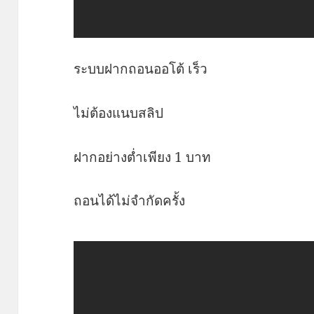
ระบบฝากถอนออโต้ เร็ว
ไม่ต้องแนบสลิป
ฝากอย่างต่ำเพียง 1 บาท
ถอนได้ไม่จำกัดครั้ง