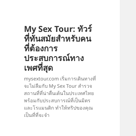
My Sex Tour: ทัวร์
ที่ทันสมัยสำหรับคน
ที่ต้องการ
ประสบการณ์ทาง
เพศที่สุด
mysextour.com เริ่มการเดินทางที่
จะไม่ลืมกับ My Sex Tour สำรวจ
สถานที่ที่น่าตื่นเต้นในประเทศไทย
พร้อมกับประสบการณ์ที่เป็นมิตร
และโรแมนติก ทำให้ทริปของคุณ
เป็นที่ที่จะจำ