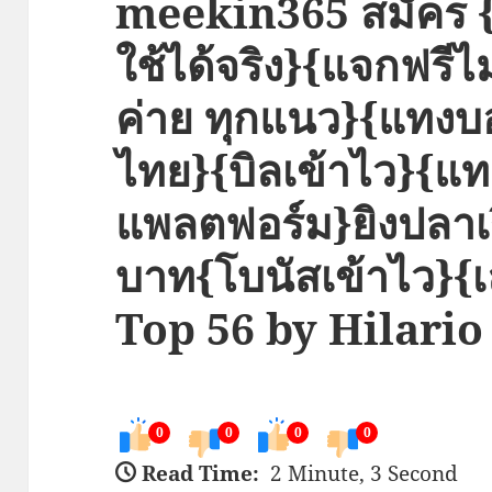
meekin365 สมัคร {
ใช้ได้จริง}{แจกฟรีไม
ค่าย ทุกแนว}{แทงบอ
ไทย}{บิลเข้าไว}{แท
แพลตฟอร์ม}ยิงปลาเร
บาท{โบนัสเข้าไว}{เล่
Top 56 by Hilario
0
0
0
0
Read Time:
2 Minute, 3 Second