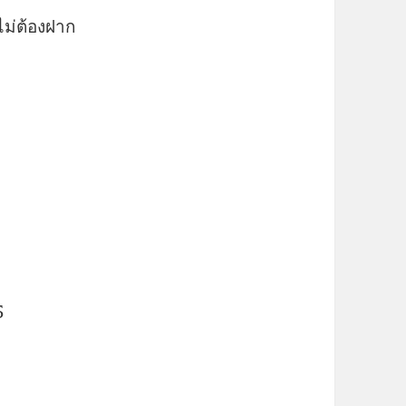
ไม่ต้องฝาก
5