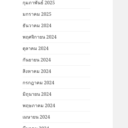
กุมภาพันธ์ 2025
มกราคม 2025
ธันวาคม 2024
พฤศจิกายน 2024
ตุลาคม 2024
กันยายน 2024
สิงหาคม 2024
กรกฎาคม 2024
มิถุนายน 2024
พฤษภาคม 2024
เมษายน 2024