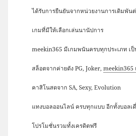
ได้รับการยืนยันจากหน่วยงานการเดิมพันต
เกมที่มีให้เลือกเล่นนานัปการ
meekin365 มีเกมพนันครบทุกประเภท เป็น
สล็อตจากค่ายดัง PG, Joker,
meekin365 เ
คาสิโนสดจาก SA, Sexy, Evolution
แทงบอลออนไลน์ ครบทุกแบบ อีกทั้งบอลเดี
โปรโมชั่นรวมทั้งเครดิตฟรี