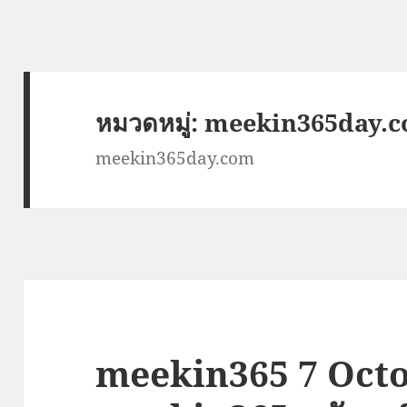
หมวดหมู่:
meekin365day.
meekin365day.com
meekin365 7 Oct