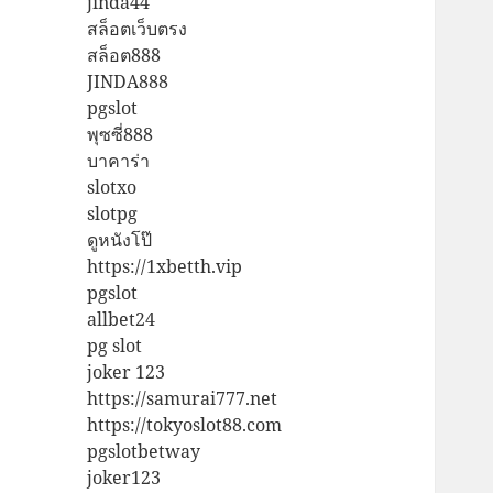
jinda44
สล็อตเว็บตรง
สล็อต888
JINDA888
pgslot
พุซซี่888
บาคาร่า
slotxo
slotpg
ดูหนังโป๊
https://1xbetth.vip
pgslot
allbet24
pg slot
joker 123
https://samurai777.net
https://tokyoslot88.com
pgslotbetway
joker123