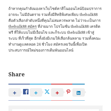
ถ้าหากคุณกำลังมองหาเว็บไซต์คาสิโนออนไลน์ป้อมปราการ
อาจจะ ไม่มีอันตราย รวมทั้งมีสิทธิพิเศษเพียบ thehulk88
คือตัวเลือกลำดับหนึ่งที่คุณไม่สมควรพลาด ไม่ว่าจะเป็นการ
thehulk88 สมัคร
ที่ง่ายมาก โปรโมชั่น thehulk88 เครดิต
ฟรี ที่ให้แบบไม่มีเงื่อนไข และก็ระบบ thehulk88 เข้าสู่
ระบบ ที่เร็วที่สุด อีกทั้งยังมีเกมให้เลือกล้นหลาม รวมทั้งคณะ
ทำงานดูแลตลอด 24 ชั่วโมง สมัครเลยวันนี้เพื่อเปิด
ประสบการณ์ใหม่ของการเดิมพันออนไลน์
Share