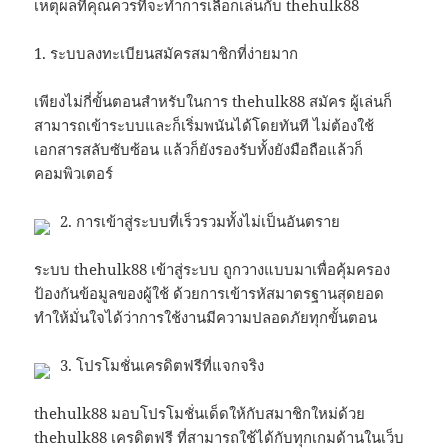
เหตุผลที่คุณควรที่จะทำการเลือกเล่นกับ thehulk88
1. ระบบลงทะเบียนสมัครสมาชิกที่ง่ายมาก
เพียงไม่กี่ขั้นตอนสำหรับในการ thehulk88 สมัคร ผู้เล่นก็
สามารถเข้าระบบและก็เริ่มพนันได้โดยทันที ไม่ต้องใช้
เอกสารสลับซับซ้อน แล้วก็ยังรองรับทั้งยังมือถือแล้วก็
คอมพิวเตอร์
2. การเข้าสู่ระบบที่เร็วรวมทั้งไม่เป็นอันตราย
ระบบ thehulk88 เข้าสู่ระบบ ถูกวางแบบมาเพื่อคุ้มครอง
ป้องกันข้อมูลของผู้ใช้ ด้วยการเข้ารหัสมาตรฐานสุดยอด
ทำให้มั่นใจได้ว่าการใช้งานมีความปลอดภัยทุกขั้นตอน
3. โปรโมชั่นเครดิตฟรีที่แจกจริง
thehulk88 มอบโปรโมชั่นเด็ดให้กับสมาชิกใหม่ด้วย
thehulk88 เครดิตฟรี ที่สามารถใช้ได้กับทุกเกมด้านในเว็บ