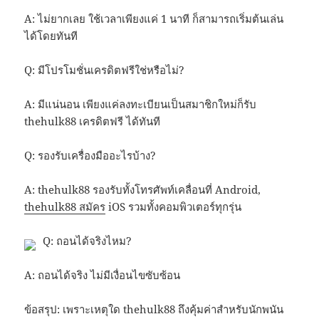
A: ไม่ยากเลย ใช้เวลาเพียงแค่ 1 นาที ก็สามารถเริ่มต้นเล่น
ได้โดยทันที
Q: มีโปรโมชั่นเครดิตฟรีใช่หรือไม่?
A: มีแน่นอน เพียงแค่ลงทะเบียนเป็นสมาชิกใหม่ก็รับ
thehulk88 เครดิตฟรี ได้ทันที
Q: รองรับเครื่องมืออะไรบ้าง?
A: thehulk88 รองรับทั้งโทรศัพท์เคลื่อนที่ Android,
thehulk88 สมัคร
iOS รวมทั้งคอมพิวเตอร์ทุกรุ่น
Q: ถอนได้จริงไหม?
A: ถอนได้จริง ไม่มีเงื่อนไขซับซ้อน
ข้อสรุป: เพราะเหตุใด thehulk88 ถึงคุ้มค่าสำหรับนักพนัน