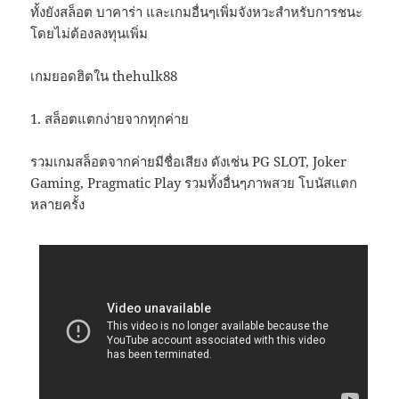
ทั้งยังสล็อต บาคาร่า และเกมอื่นๆเพิ่มจังหวะสำหรับการชนะ
โดยไม่ต้องลงทุนเพิ่ม
เกมยอดฮิตใน thehulk88
1. สล็อตแตกง่ายจากทุกค่าย
รวมเกมสล็อตจากค่ายมีชื่อเสียง ดังเช่น PG SLOT, Joker
Gaming, Pragmatic Play รวมทั้งอื่นๆภาพสวย โบนัสแตก
หลายครั้ง