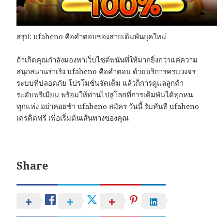
สรุป: ufaheno คือคำตอบของสายเดิมพันยุคใหม่
ถ้าเกิดคุณกำลังมองหาเว็บไซต์พนันที่ให้มากยิ่งกว่าแค่ความ
สนุกสนานร่าเริง ufaheno คือคำตอบ ด้วยบริการครบวงจร
ระบบที่ปลอดภัย โปรโมชั่นจัดเต็ม แล้วก็การดูแลลูกค้า
ระดับพรีเมียม พร้อมให้ท่านไปสู่โลกที่การเดิมพันได้ทุกหน
ทุกแห่ง อย่าคอยช้า ufaheno สมัคร วันนี้ รับทันที ufaheno
เครดิตฟรี เพื่อเริ่มต้นเส้นทางของคุณ
Share