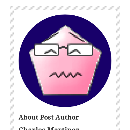
About Post Author
Charles Martinez