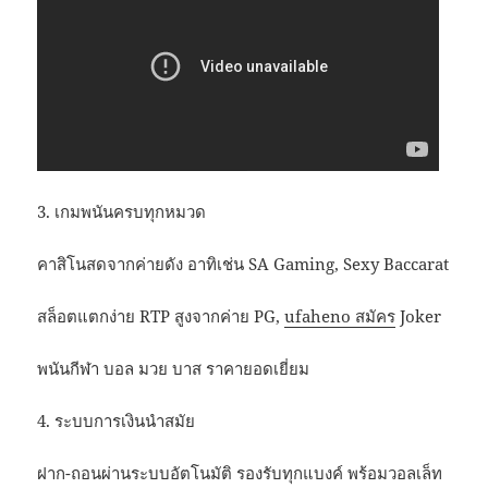
3. เกมพนันครบทุกหมวด
คาสิโนสดจากค่ายดัง อาทิเช่น SA Gaming, Sexy Baccarat
สล็อตแตกง่าย RTP สูงจากค่าย PG,
ufaheno สมัคร
Joker
พนันกีฬา บอล มวย บาส ราคายอดเยี่ยม
4. ระบบการเงินนำสมัย
ฝาก-ถอนผ่านระบบอัตโนมัติ รองรับทุกแบงค์ พร้อมวอลเล็ท