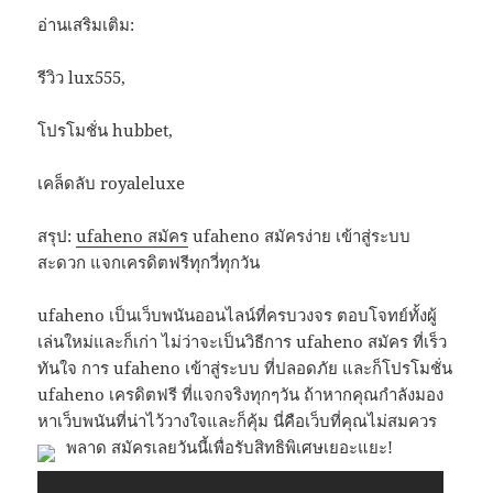
อ่านเสริมเติม:
รีวิว lux555,
โปรโมชั่น hubbet,
เคล็ดลับ royaleluxe
สรุป:
ufaheno สมัคร
ufaheno สมัครง่าย เข้าสู่ระบบ
สะดวก แจกเครดิตฟรีทุกวี่ทุกวัน
ufaheno เป็นเว็บพนันออนไลน์ที่ครบวงจร ตอบโจทย์ทั้งผู้
เล่นใหม่และก็เก่า ไม่ว่าจะเป็นวิธีการ ufaheno สมัคร ที่เร็ว
ทันใจ การ ufaheno เข้าสู่ระบบ ที่ปลอดภัย และก็โปรโมชั่น
ufaheno เครดิตฟรี ที่แจกจริงทุกๆวัน ถ้าหากคุณกำลังมอง
หาเว็บพนันที่น่าไว้วางใจและก็คุ้ม นี่คือเว็บที่คุณไม่สมควร
พลาด สมัครเลยวันนี้เพื่อรับสิทธิพิเศษเยอะแยะ!