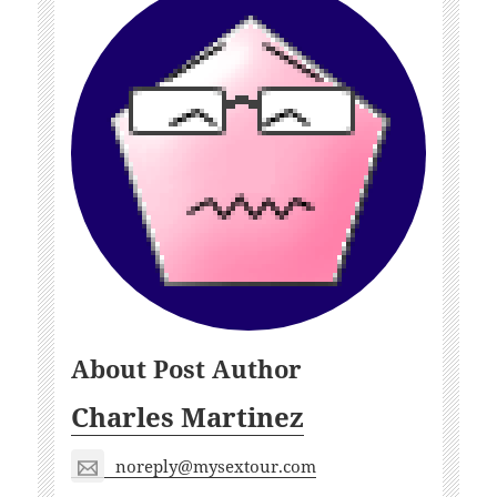
About Post Author
Charles Martinez
noreply@mysextour.com