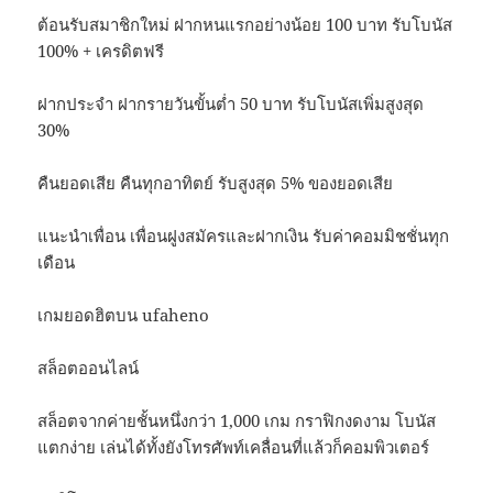
ต้อนรับสมาชิกใหม่ ฝากหนแรกอย่างน้อย 100 บาท รับโบนัส
100% + เครดิตฟรี
ฝากประจำ ฝากรายวันขั้นต่ำ 50 บาท รับโบนัสเพิ่มสูงสุด
30%
คืนยอดเสีย คืนทุกอาทิตย์ รับสูงสุด 5% ของยอดเสีย
แนะนำเพื่อน เพื่อนฝูงสมัครและฝากเงิน รับค่าคอมมิชชั่นทุก
เดือน
เกมยอดฮิตบน ufaheno
สล็อตออนไลน์
สล็อตจากค่ายชั้นหนึ่งกว่า 1,000 เกม กราฟิกงดงาม โบนัส
แตกง่าย เล่นได้ทั้งยังโทรศัพท์เคลื่อนที่แล้วก็คอมพิวเตอร์