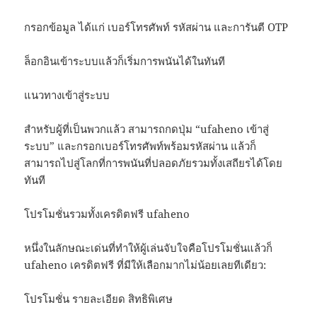
กรอกข้อมูล ได้แก่ เบอร์โทรศัพท์ รหัสผ่าน และการันตี OTP
ล็อกอินเข้าระบบแล้วก็เริ่มการพนันได้ในทันที
แนวทางเข้าสู่ระบบ
สำหรับผู้ที่เป็นพวกแล้ว สามารถกดปุ่ม “ufaheno เข้าสู่
ระบบ” และกรอกเบอร์โทรศัพท์พร้อมรหัสผ่าน แล้วก็
สามารถไปสู่โลกที่การพนันที่ปลอดภัยรวมทั้งเสถียรได้โดย
ทันที
โปรโมชั่นรวมทั้งเครดิตฟรี ufaheno
หนึ่งในลักษณะเด่นที่ทำให้ผู้เล่นจับใจคือโปรโมชั่นแล้วก็
ufaheno เครดิตฟรี ที่มีให้เลือกมากไม่น้อยเลยทีเดียว:
โปรโมชั่น รายละเอียด สิทธิพิเศษ