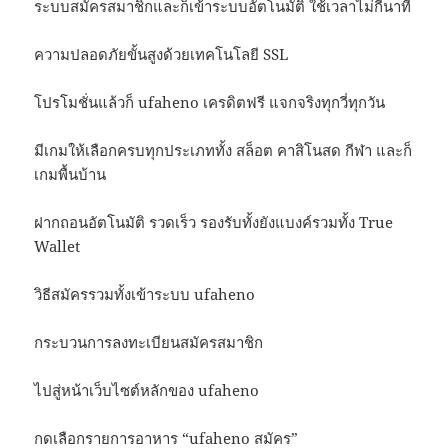
ระบบสมัครสมาชิกและก็เข้าระบบอัตโนมัติ ใช้เวลาไม่กี่นาที
ความปลอดภัยขั้นสูงด้วยเทคโนโลยี SSL
โปรโมชั่นแล้วก็ ufaheno เครดิตฟรี แจกจริงทุกวี่ทุกวัน
มีเกมให้เลือกครบทุกประเภททั้ง สล็อต คาสิโนสด กีฬา และก็
เกมพื้นบ้าน
ฝากถอนอัตโนมัติ รวดเร็ว รองรับทั้งยังแบงค์รวมทั้ง True
Wallet
วิธีสมัครรวมทั้งเข้าระบบ ufaheno
กระบวนการลงทะเบียนสมัครสมาชิก
ไปสู่หน้าเว็บไซต์หลักของ ufaheno
กดเลือกรายการอาหาร “ufaheno สมัคร”