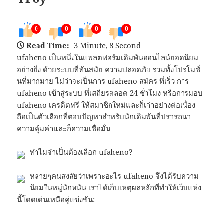
0
0
0
0
Read Time:
3 Minute, 8 Second
ufaheno เป็นหนึ่งในแพลตฟอร์มเดิมพันออนไลน์ยอดนิยม
อย่างยิ่ง ด้วยระบบที่ทันสมัย ความปลอดภัย รวมทั้งโปรโมชั่
นที่มากมาย ไม่ว่าจะเป็นการ
ufaheno สมัคร
ที่เร็ว การ
ufaheno เข้าสู่ระบบ ที่เสถียรตลอด 24 ชั่วโมง หรือการมอบ
ufaheno เครดิตฟรี ให้สมาชิกใหม่และก็เก่าอย่างต่อเนื่อง
ถือเป็นตัวเลือกที่ตอบปัญหาสำหรับนักเดิมพันที่ปรารถนา
ความคุ้มค่าและก็ความเชื่อมั่น
ทำไมจำเป็นต้องเลือก
ufaheno
?
หลายๆคนสงสัยว่าเพราะอะไร ufaheno จึงได้รับความ
นิยมในหมู่นักพนัน เราได้เก็บเหตุผลหลักที่ทำให้เว็บแห่ง
นี้โดดเด่นเหนือคู่แข่งขัน: