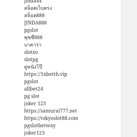
jinda44
สล็อตเว็บตรง
สล็อต888
JINDA888
pgslot
พุซซี่888
บาคาร่า
slotxo
slotpg
ดูหนังโป๊
https://1xbetth.vip
pgslot
allbet24
pg slot
joker 123
https://samurai777.net
https://tokyoslot88.com
pgslotbetway
joker123