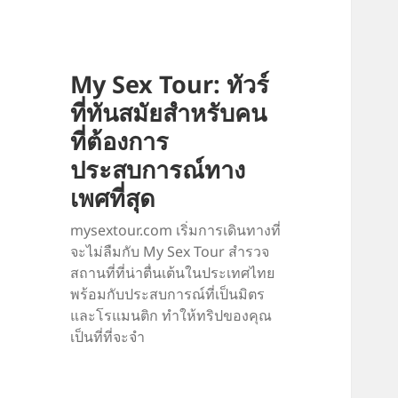
My Sex Tour: ทัวร์
ที่ทันสมัยสำหรับคน
ที่ต้องการ
ประสบการณ์ทาง
เพศที่สุด
mysextour.com เริ่มการเดินทางที่
จะไม่ลืมกับ My Sex Tour สำรวจ
สถานที่ที่น่าตื่นเต้นในประเทศไทย
พร้อมกับประสบการณ์ที่เป็นมิตร
และโรแมนติก ทำให้ทริปของคุณ
เป็นที่ที่จะจำ