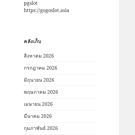
pgslot
https://gogoslot.asia
คลังเก็บ
สิงหาคม 2026
กรกฎาคม 2026
มิถุนายน 2026
พฤษภาคม 2026
เมษายน 2026
มีนาคม 2026
กุมภาพันธ์ 2026