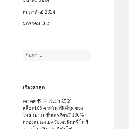
มีนาคม 2024
กุมภาพันธ์ 2024
มกราคม 2024
ค้นหา
สำหรับ:
เรื่องล่าสุด
เครดิตฟรี 14 กันยา 2569
สล็อต168 คาสิโน ที่ดีที่สุด ของ
ไทย โปรโมชั่นเครดิตฟรี 100%
กล่องสุ่มเฮงเฮง รับเครดิตฟรี ไลฟ์
สด สล็อต ยิงปลา กีฬา ไพ่