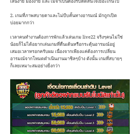
เล่นง่าย มองง่าย และไม่จำเป็นต้องรีบตัดสินใจเยอะเกินไป
2. เกมที่ภาพสบายตาและไม่บีบคั้นทางอารมณ์ มักถูกเปิด
บ่อยมากกว่า
เวลาคนทำงานต้องการพักแล้วเล่นเกม live22 จริงๆคนไม่ใช่
น้อยก็ไม่ได้อยากเล่นเกมที่ตื่นเต้นหรือกระตุ้นอารมณ์อยู่
เสมอเวลาหรอกครับผม เนื่องจากเพียงแค่ต้องการเปลี่ยน
อารมณ์จากโหมดดำเนินงานมาชิลๆบ้าง ดังนั้น เกมที่สบายๆ
ก็เลยเหมาะสมอย่างยิ่งกว่า