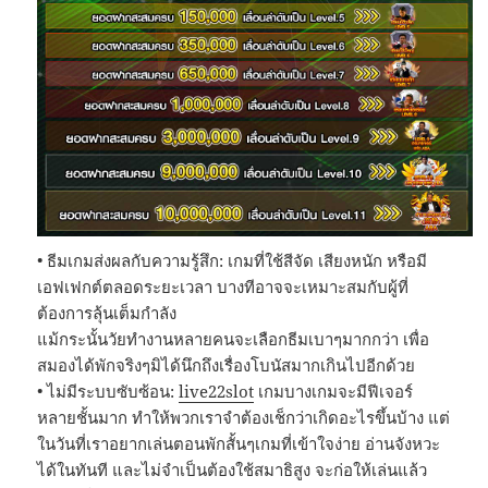
• ธีมเกมส่งผลกับความรู้สึก: เกมที่ใช้สีจัด เสียงหนัก หรือมี
เอฟเฟกต์ตลอดระยะเวลา บางทีอาจจะเหมาะสมกับผู้ที่
ต้องการลุ้นเต็มกำลัง
แม้กระนั้นวัยทำงานหลายคนจะเลือกธีมเบาๆมากกว่า เพื่อ
สมองได้พักจริงๆมิได้นึกถึงเรื่องโบนัสมากเกินไปอีกด้วย
• ไม่มีระบบซับซ้อน:
live22slot
เกมบางเกมจะมีฟีเจอร์
หลายชั้นมาก ทำให้พวกเราจำต้องเช็กว่าเกิดอะไรขึ้นบ้าง แต่
ในวันที่เราอยากเล่นตอนพักสั้นๆเกมที่เข้าใจง่าย อ่านจังหวะ
ได้ในทันที และไม่จำเป็นต้องใช้สมาธิสูง จะก่อให้เล่นแล้ว