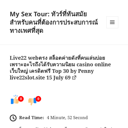
My Sex Tour: ทัวร์ที่ทันสมัย
สำหรับคนที่ต้องการประสบการณ์
ทางเพศที่สุด
เมนู
และวิด
เจ็ต
Live22 webตรง สล็อตค่ายดังที่คนเล่นบ่อย
เพราะอะไรถึงได้รับความนิยม casino online
เว็บใหญ่ เครดิตฟรี Top 30 by Penny
live22slot.site 15 July 69
0
0
Read Time:
4 Minute, 52 Second