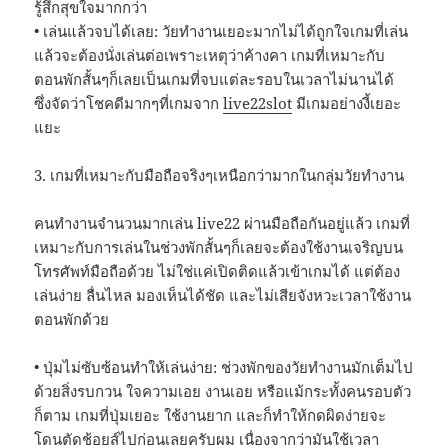
รู้สึกสุขใจมากกว่า
• เล่นแล้วจบได้เลย: วัยทำงานเยอะมากไม่ได้ถูกใจเกมที่เล่น
แล้วจะต้องนั่งเล่นต่อเพราะเหตุว่าค้างคา เกมที่เหมาะกับ
ตอนพักสั้นๆก็เลยเป็นเกมที่จบแต่ละรอบในเวลาไม่นานได้
ซึ่งจัดว่าโชคดีมากๆที่เกมจาก
live22slot
มีเกมอย่างงี้เยอะ
แยะ
3. เกมที่เหมาะกับมือถือจริงๆเหนือกว่ามากในกลุ่มวัยทำงาน
คนทำงานจำนวนมากเล่น live22 ผ่านมือถือกันอยู่แล้ว เกมที่
เหมาะกับการเล่นในช่วงพักสั้นๆก็เลยจะต้องใช้งานเจริญบน
โทรศัพท์มือถือด้วย ไม่ใช่แค่เปิดติดแล้วเข้าเกมได้ แต่ต้อง
เล่นง่าย ลื่นไหล มองเห็นได้ชัด และไม่เสียจังหวะเวลาใช้งาน
ตอนพักด้วย
• ปุ่มไม่ซับซ้อนทำให้เล่นง่าย: ช่วงพักของวัยทำงานมักเต็มไป
ด้วยสิ่งรบกวน ใจความเอย งานเอย หรือแม้กระทั้งคนรอบตัว
ก็ตาม เกมที่ปุ่มเยอะ ใช้งานยาก และก็ทำให้กดผิดง่ายจะ
โดนตัดช้อยส์ไปก่อนเลยครับผม เนื่องจากว่ามันใช้เวลา