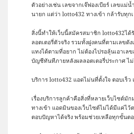
ตัวอย่างเช่น เลขจากเจ๊ฟองเบียร์ เลขแม่น้
นายก แต่ว่า lotto432 ทางเข้า กล้ารับทุกเล
สิ่งนี้ทำให้เว็บนี้สมัครสมาชิก lotto432ไ
ลอตเตอรี่ตัวจริง รวมทั้งฝูงคนที่ตามเลขดั
แทงได้ตามที่อยาก ไม่ต้องไปรอลุ้นเอาเลขส
บัญชีทันทีภายหลังผลลอตเตอรี่ประกาศ ไม
บริการ lotto432 แอดไม่นที่ตั้งใจ ตอบเร็ว 
เรื่องบริการลูกค้าคือสิ่งที่หลายเว็บไซต์ม
ทางเข้า แอดมินของเว็บไซต์ไม่ได้มีแค่ไว
ตอบปัญหาได้จริง พร้อมช่วยเหลือทุกขั้นต