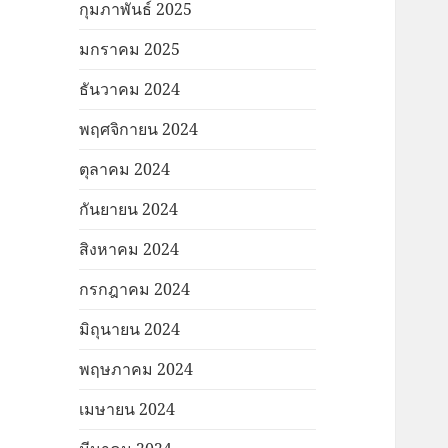
กุมภาพันธ์ 2025
มกราคม 2025
ธันวาคม 2024
พฤศจิกายน 2024
ตุลาคม 2024
กันยายน 2024
สิงหาคม 2024
กรกฎาคม 2024
มิถุนายน 2024
พฤษภาคม 2024
เมษายน 2024