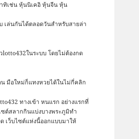
ทิเช่น หุ้นนิเคอิ หุ้นจีน หุ้น
รอบ เล่นกันได้ตลอดวันสำหรับสายล่า
ยวlotto432ในระบบ โดยไม่ต้องกด
อน มือใหม่ก็แทงหวยได้ในไม่กี่คลิก
lotto432 ทางเข้า หนแรก อย่างแรกที่
็บไซต์สลากกินแบ่งบางพระภูมิทำ
ด เว็บไซต์แห่งนี้ออกแบบมาให้