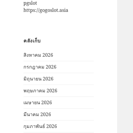
pgslot
https://gogoslot.asia
คลังเก็บ
สิงหาคม 2026
กรกฎาคม 2026
มิถุนายน 2026
พฤษภาคม 2026
เมษายน 2026
มีนาคม 2026
กุมภาพันธ์ 2026