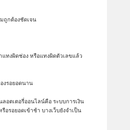
ามถูกต้องชัดเจน
ลว่าแทงผิดช่อง หรือแทงผิดตัวเลขแล้ว
่ต้องรอยอดนาน
เล่นลอตเตอรี่ออนไลน์คือ ระบบการเงิน
รือรอยอดเข้าช้า บางเว็บยังจำเป็น