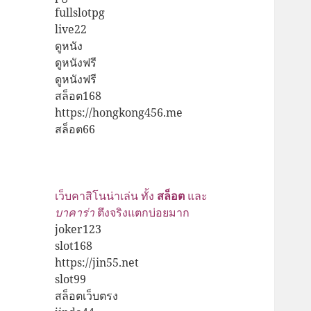
fullslotpg
live22
ดูหนัง
ดูหนังฟรี
ดูหนังฟรี
สล็อต168
https://hongkong456.me
สล็อต66
เว็บคาสิโนน่าเล่น ทั้ง
สล็อต
และ
บาคาร่า
ตึงจริงแตกบ่อยมาก
joker123
slot168
https://jin55.net
slot99
สล็อตเว็บตรง