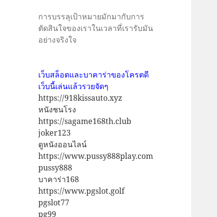
การบรรลุเป้าหมายมักมากับการ
ตัดสินใจของเราในเวลาที่เรารับมัน
อย่างจริงใจ
เว็บสล็อตและบาคาร่าของโครตดี
เว็บนี้เล่นแล้วรวยจัดๆ
https://918kissauto.xyz
หนังชนโรง
https://sagame168th.club
joker123
ดูหนังออนไลน์
https://www.pussy888play.com
pussy888
บาคาร่า168
https://www.pgslot.golf
pgslot77
pg99