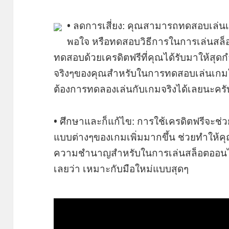
• ลดการเสี่ยง: คุณสามารถทดสอบเล่นเ
พอใจ หรือทดสอบวิธีการในการเล่นสล็
ทดสอบด้วยเครดิตฟรีที่คุณได้รับมาให้สุดก
จริงๆของคุณสำหรับในการทดสอบเล่นเกมให
ต้องการทดลองเล่นกับเกมจริงได้เลยนะครั
• ศึกษาและก็แก้ไข: การใช้เครดิตฟรีจะช่วยใ
แบบต่างๆของเกมเพิ่มมากขึ้น ช่วยทำให้ค
ความชำนาญสำหรับในการเล่นสล็อตออนไลน
เลยว่า เหมาะกับมือใหม่แบบสุดๆ