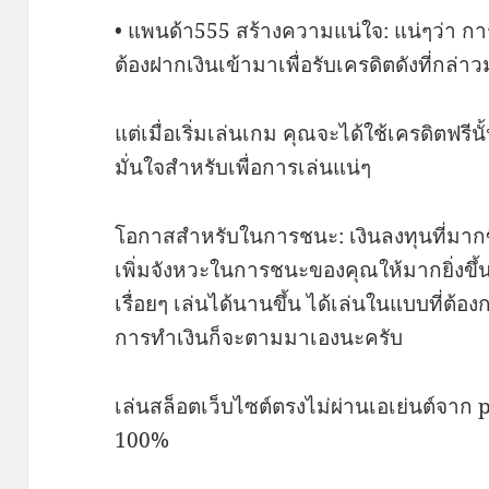
• แพนด้า555 สร้างความแน่ใจ: แน่ๆว่า กา
ต้องฝากเงินเข้ามาเพื่อรับเครดิตดังที่กล่า
แต่เมื่อเริ่มเล่นเกม คุณจะได้ใช้เครดิตฟรี
มั่นใจสำหรับเพื่อการเล่นแน่ๆ
โอกาสสำหรับในการชนะ: เงินลงทุนที่มากขึ
เพิ่มจังหวะในการชนะของคุณให้มากยิ่งขึ้น
เรื่อยๆ เล่นได้นานขึ้น ได้เล่นในแบบที่ต้อ
การทำเงินก็จะตามมาเองนะครับ
เล่นสล็อตเว็บไซต์ตรงไม่ผ่านเอเย่นต์จาก 
100%