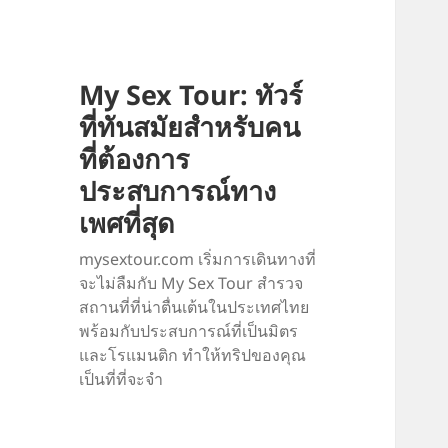
My Sex Tour: ทัวร์
ที่ทันสมัยสำหรับคน
ที่ต้องการ
ประสบการณ์ทาง
เพศที่สุด
mysextour.com เริ่มการเดินทางที่
จะไม่ลืมกับ My Sex Tour สำรวจ
สถานที่ที่น่าตื่นเต้นในประเทศไทย
พร้อมกับประสบการณ์ที่เป็นมิตร
และโรแมนติก ทำให้ทริปของคุณ
เป็นที่ที่จะจำ