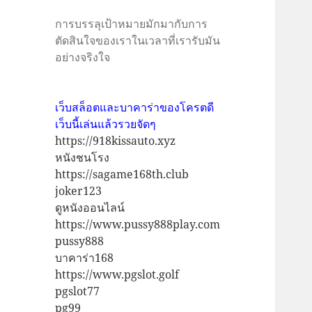
การบรรลุเป้าหมายมักมากับการ
ตัดสินใจของเราในเวลาที่เรารับมัน
อย่างจริงใจ
เว็บสล็อตและบาคาร่าของโครตดี
เว็บนี้เล่นแล้วรวยจัดๆ
https://918kissauto.xyz
หนังชนโรง
https://sagame168th.club
joker123
ดูหนังออนไลน์
https://www.pussy888play.com
pussy888
บาคาร่า168
https://www.pgslot.golf
pgslot77
pg99