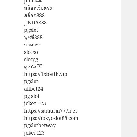
jinda44
สล็อตเว็บตรง
สล็อต888
JINDA888
pgslot
พุซซี่888
บาคาร่า
slotxo
slotpg
ดูหนังโป๊
https://1xbetth.vip
pgslot
allbet24
pg slot
joker 123
https://samurai777.net
https://tokyoslot88.com
pgslotbetway
joker123