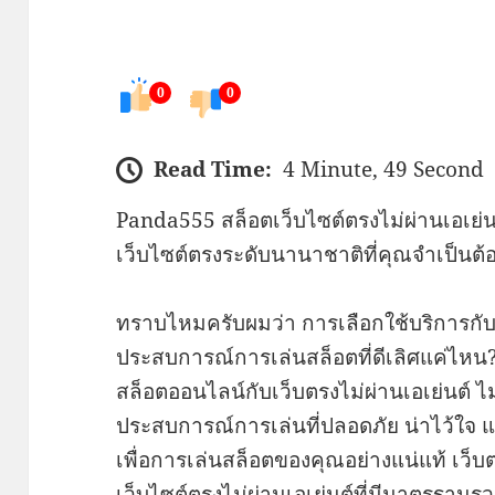
0
0
Read Time:
4 Minute, 49 Second
Panda555 สล็อตเว็บไซต์ตรงไม่ผ่านเอเย่
เว็บไซต์ตรงระดับนานาชาติที่คุณจำเป็นต้
ทราบไหมครับผมว่า การเลือกใช้บริการกับ
ประสบการณ์การเล่นสล็อตที่ดีเลิศแค่ไหน?
สล็อตออนไลน์กับเว็บตรงไม่ผ่านเอเย่นต์ ไ
ประสบการณ์การเล่นที่ปลอดภัย น่าไว้ใจ 
เพื่อการเล่นสล็อตของคุณอย่างแน่แท้ เว็
เว็บไซต์ตรงไม่ผ่านเอเย่นต์ที่มีมาตรฐานร