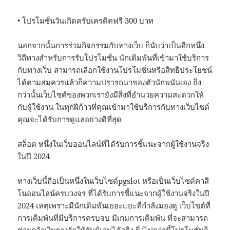
• โปรโมชั่นวันเกิดครับเครดิตฟรี 300 บาท
นอกจากนั้นการร่วมกิจกรรมกับทางเว็บ ก็นับว่าเป็นอีกหนึ่ง
วิถีทางสำหรับการรับโปรโมชั่น นักเดิมพันที่เข้ามาใช้บริการ
กับทางเว็บ สามารถเลือกใช้งานโปรโมชั่นหรือสิทธิประโยชน์
ได้ตามสมควรแล้วก็ความปรารถนาของตัวนักพนันเอง ยิ่ง
กว่านั้นเว็บไซต์ของพวกเรายังมีสิ่งที่อำนวยความสะดวกให้
กับผู้ใช้งาน ในทุกฝีก้าวที่คุณเข้ามาใช้บริการกับทางเว็บไซต์
คุณจะได้รับการดูแลอย่างดีที่สุด
สล็อต หนึ่งในเว็บออนไลน์ที่ได้รับการชี้แนะจากผู้ใช้งานจริง
ในปี 2024
ทางเว็บนี้ถือเป็นหนึ่งในเว็บไซต์pgslot หรือเป็นเว็บไซต์คาสิ
โนออนไลน์ครบวงจร ที่ได้รับการชี้แนะจากผู้ใช้งานจริงในปี
2024 เหตุเพราะมีนักเดิมพันเยอะแยะที่กำลังมองดู เว็บไซต์ที่
การเดิมพันที่มีบริการครบจบ มีเกมการเดิมพัน ที่จะสามารถ