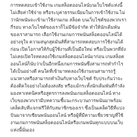
การทดสอบเข้าใช้งาน เกมสล็อตออนไลน์บนเว็บไซต์แห่งนี้
ไม่เสียค่าใช้จ่าย หรือระบุค่าธรรมเนียมในการเข้าใช้งาน ไม่
ว่านักพนันจะเข้ามาใช้งานเกม สล็อต บนเว็บไซต์ของพวกเรา
กี่รอบ ทางเว็บไซต์ของเราก็ไม่มีข้อจำกัด ทำให้นักเดิมพัน
ของเราสามารถ เลือกใช้งานเกมการพนันสล็อตออนไลน์ได้
อย่างจุใจ ความสนุกสุดมันส์ที่สามารถทดสอบการใช้งานได้
ก่อน เปิดโอกาสให้กับผู้ใช้งานที่เป็นมือใหม่ หรือเป็นพวกที่ยัง
ไม่เคยเปิดใจทดลองใช้เกมสล็อตออนไลน์มาก่อน เกมสล็อต
ออนไลน์ก็นับว่าเป็นอีกหนึ่งเกมการพนันซึ่งสามารถทำกำไร
ได้เป็นอย่างดี คนใดที่เข้ามาทดลองใช้งานจนสามารถรู้
แนวทางหรือสามารถทำเงินกับทางเว็บไซต์ รับประกันว่าจะ
ต้องติดใจอย่างไม่ต้องสงสัย หรือแม้กระทั้งนักเดิมพันที่กำลัง
มองหาเทคนิคหรือสูตรการลงพนันเกมสล็อตออนไลน์ ทาง
เว็บของพวกเรามีบทความชี้แนะกระบวนการพนันมาพร้อม
เคล็ดลับที่แจกฟรีให้กับสมาชิกของเรา ซึ่งเป็นเคล็ดวิธีที่แบ่ง
ปันมาจากเซียนพนันออนไลน์ หรือผู้ที่มีความเชี่ยวชาญที่ใช้
งานเกมการพนันสล็อตออนไลน์หรือเกมพนันทุกแบบบนเว็บ
แห่งนี้นั่นเอง