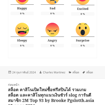
Happy
Sad
Excited
0
%
0
%
0
%
Sleepy
Angry
Surprise
0
%
0
%
0
%
เขียน
ผู้
หมวด
ป้าย
24 กุมภาพันธ์ 2024
Charles Martinez
สล็อต
สล็อต
เมื่อ
เขียน
หมู่
กำกับ
แนะแนว
ก่อนหน้า
เรื่อง
สล็อต คาสิโนเปิดใหม่ซื้อฟรีสปินได้ รวมเกม
เรื่อง
สล็อต และคาสิโนทุกแนวเงินชัวร์ slog การันตี
ก่อน
สมาชิก 2M Top 93 by Brooke Pgslotth.asia
หน้า: