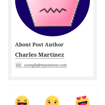
About Post Author
Charles Martinez
noreply@mysextour.com