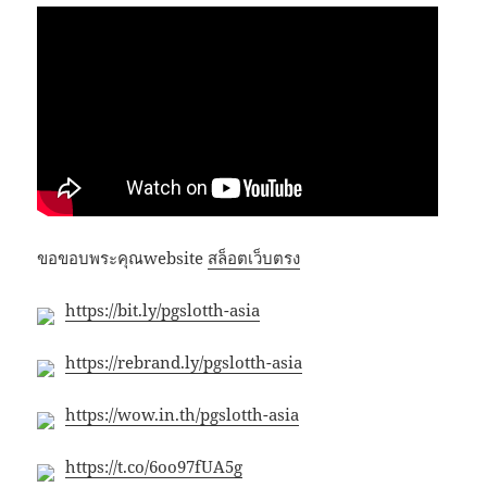
ขอขอบพระคุณwebsite
สล็อตเว็บตรง
https://bit.ly/pgslotth-asia
https://rebrand.ly/pgslotth-asia
https://wow.in.th/pgslotth-asia
https://t.co/6oo97fUA5g