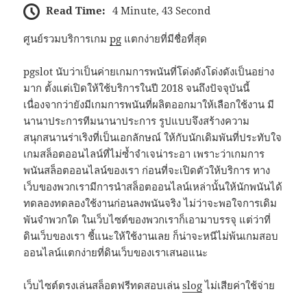
Read Time:
4 Minute, 43 Second
ศูนย์รวมบริการเกม
pg
แตกง่ายที่มีชื่อที่สุด
pgslot นับว่าเป็นค่ายเกมการพนันที่โด่งดังโด่งดังเป็นอย่าง
มาก ตั้งแต่เปิดให้ใช้บริการในปี 2018 จนถึงปัจจุบันนี้
เนื่องจากว่ายังมีเกมการพนันที่ผลิตออกมาให้เลือกใช้งาน มี
นานาประการทีมนานาประการ รูปแบบจึงสร้างความ
สนุกสนานร่าเริงที่เป็นเอกลักษณ์ ให้กับนักเดิมพันที่ประทับใจ
เกมสล็อตออนไลน์ที่ไม่ซ้ำจำเจน่าระอา เพราะว่าเกมการ
พนันสล็อตออนไลน์ของเรา ก่อนที่จะเปิดตัวให้บริการ ทาง
เว็บของพวกเรามีการนำสล็อตออนไลน์เหล่านั้นให้นักพนันได้
ทดลองทดลองใช้งานก่อนลงพนันจริง ไม่ว่าจะพอใจการเดิม
พันจำพวกใด ในเว็บไซต์ของพวกเราก็เอามาบรรจุ แต่ว่าที่
ดินเว็บของเรา ชี้แนะให้ใช้งานเลย ก็น่าจะหนีไม่พ้นเกมสอบ
ออนไลน์แตกง่ายที่ดินเว็บของเราเสนอแนะ
เว็บไซต์ตรงเล่นสล็อตฟรีทดสอบเล่น
slog
ไม่เสียค่าใช้จ่าย