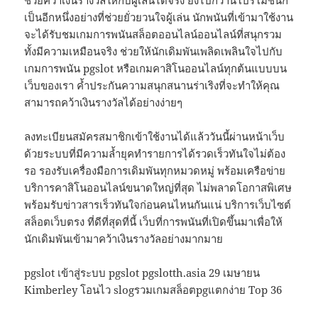
ช่วยคว้าเงินรางวัลให้กับผู้เล่นได้จริง ยิ่งไปกว่านี้โปรโมชั่นก็
เป็นอีกหนึ่งอย่างที่ช่วยยั่วยวนใจผู้เล่น นักพนันที่เข้ามาใช้งาน
จะได้รับชมเกมการพนันสล็อตออนไลน์ออนไลน์ที่สนุกรวม
ทั้งมีความเหมือนจริง ช่วยให้นักเดิมพันเพลิดเพลินใจไปกับ
เกมการพนัน pgslot หรือเกมคาสิโนออนไลน์ทุกต้นแบบบน
เว็บของเรา ค้ำประกันความสนุกสนานร่าเริงที่จะทำให้คุณ
สามารถคว้าเงินรางวัลได้อย่างง่ายๆ
ลงทะเบียนสมัครสมาชิกเข้าใช้งานได้แล้ววันนี้ผ่านหน้าเว็บ
ด้วยระบบที่มีความล้ำยุคทำรายการได้รวดเร็วทันใจไม่ต้อง
รอ รองรับเครื่องมือการเดิมพันทุกหมวดหมู่ พร้อมเครือข่าย
บริการคาสิโนออนไลน์ขนาดใหญ่ที่สุด ไม่พลาดโอกาสพิเศษ
พร้อมรับข่าวสารเร็วทันใจก่อนคนไหนกันแน่ บริการเว็บไซต์
สล็อตเว็บตรง ที่ดีที่สุดที่นี้ เว็บที่การพนันที่เปิดขึ้นมาเพื่อให้
นักเดิมพันเข้ามาคว้าเงินรางวัลอย่างมากมาย
pgslot เข้าสู่ระบบ pgslot pgslotth.asia 29 เมษายน
Kimberley โอนไว slogรวมเกมสล็อตpgแตกง่าย Top 36