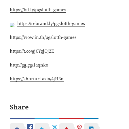
https://bit.ly/pgslotth-games
https://rebrand.ly/pgslotth-games
https://wow.in.th/pgslotth-games
https://t.co/gjCYgjOj2E
http://gg.gg/1aqnko
https://shorturl.asia/4jH3n
Share