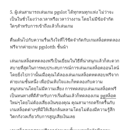
5. ผู้เล่นสามารถเล่นเกม pgslot ได้ทุกหนทุกแห่ง ไม่ว่าจะ
เป็นในชั่วโมงว่างเวลาหรือเวลาว่างงาน โดยไม่มีข้อจำกัด
ใดๆสำหรับการเข้าถึงแล้วก็เล่นเกม
ตื่นเต้นไปกับความรื่นเริงใจที่ไร้ขีดจำกัดกับเกมสล็อตทดลอง
ฟรีจากค่ายเกม pgslotth ชั้นนำ
เล่นเกมสล็อตทดลองฟรีเป็นเยี่ยมในวิธีที่น่าสนุกแล้วก็สะดวก
สบายที่สุดในการพบประสบการณ์การเล่นเกมสล็อตออนไลน์
โดยยิ่งไปกว่านั้นเมื่อคุณได้ลองเล่นเกมสล็อตทดสอบฟรีจาก
ค่ายเกมชั้นหนึ่ง เพื่อบันเทิงใจและก็ทดลองกับความ
สนุกสนานโดยไม่มีความเสี่ยง การทดสอบเล่นเกมสล็อตฟรี
เป็นหนทางที่ดีสำหรับการเริ่มต้นแล้วก็ทดลองเกม
pgสล็อต
ใหม่ๆโดยไม่ต้องเสี่ยงเงินของคุณ คุณสามารถครึกครื้นกับ
เกมสล็อตต่างๆที่มีให้เลือกล้นหลามโดยไม่ต้องมีความรู้สึก
วิตกกังวลเกี่ยวกับการสูญเสียเงินเลย