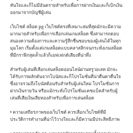
ทันใจและก็ไม่มีอันตรายสำหรับเพื่อการฝากเงินและก็เบิกเงิน
ออกมาจากบัญชีผู้เล่น
เว็บไซต์ สล็อต pg เว็บไซต์ตรงที่เหมาะสมที่สุดมักจะมีความ
มากมายสำหรับเพื่อการเลือกเล่นเกมสล็อต ซึ่งสามารถตอบ
สนองความต้องการและความรู้สึกชื่นชอบของผู้เล่นได้ในทุก
มุมโลก เริ่มตั้งแต่เกมสล็อตแบบคลาสสิกจนกระทั่งเกมสล็อต
ที่มีกราฟิกสุดล้ำแล้วก็เอฟเฟกต์เสียงที่น่าทึ่ง
สำหรับผู้เล่นที่เลือกเล่นสล็อตออนไลน์ผ่านทรูวอเลท มักจะ
ได้รับการผลักดันจากโบนัสและก็โปรโมชั่นที่น่าตื่นตาตื่นใจ
ซึ่งอาจรวมถึงโบนัสต้อนรับสำหรับผู้เล่นใหม่ โปรโมชั่นการ
ฝากเงินรายวัน หรือแม้กระทั่งโปรโมชั่นแคชแบ็คสำหรับผู้
เล่นที่เสียเงินเสียทองสำหรับเพื่อการเล่นสล็อต
• ความเสถียรภาพของเว็บไซต์ ควรเลือกเว็บไซต์ที่มี
ประวัติการทำงานที่น่าไว้วางใจและก็มีความมีประสิทธิภาพ