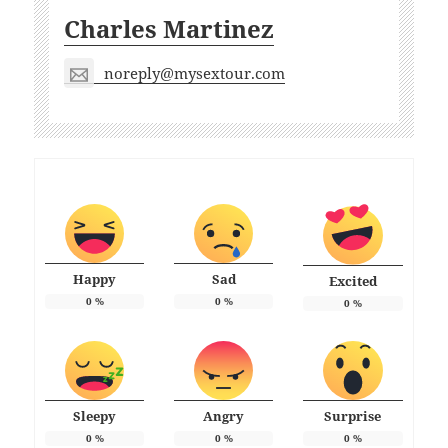
Charles Martinez
noreply@mysextour.com
Happy
Sad
Excited
0
%
0
%
0
%
Sleepy
Angry
Surprise
0
%
0
%
0
%