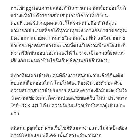
ทางเข้าpg มอบความคล่องตัวในการเล่นเกมสล็อตออนไลน์
อย่างแท้จริง ด้วยการสนับสนุนการใช้งานทั้งยังบน
คอมพิวเตอร์ส่วนบุคคลแล้วก็โทรศัพท์มือถือ ทำให้คุณ
สามารถเล่นเกมสล็อตได้ทุกหนทุกแห่งตามอัธยาศัยของคุณ
มีความมากมายหลากหลายในเกมสล็อตที่น่าสนใจมากมาย
ก่ายกอง ทุกคนสามารถพบเกมที่ตรงกับความพึงพอใจและก็
ความรู้สึกชื่นชอบของตนเองได้ ไม่ว่าจะเป็นเกมสล็อตแนว
เสี่ยงภัย แฟนตาซี หรือธีมอื่นๆที่คุณพอใจล้นหลาม
ลู่ทางที่สมควรสำหรับคนที่ต้องการสนุกสนานแล้วก็ตื่นเต้น
กับเกมสล็อตออนไลน์ โดยไม่ต้องเสี่ยงเงินของตัวเอง ด้วย
ความสบายสบายสำหรับการเล่นและความเชื่อมั่นและมั่นใจ
ในความเชื่อใจและก็ความปลอดภัยของเว็บ ไม่น่าประหลาด
ใจที่ PG SLOT ได้รับความนิยมแล้วก็เชื่อมั่นจากผู้เล่นเยอะ
มาก
เล่นเกม pgสล็อต ผ่านเว็บไซต์ที่สมัครง่ายและไม่จำเป็นต้อง
ดาวน์โหลดแอปพลิเคชันนั้นมีสาระจำนวนมาก