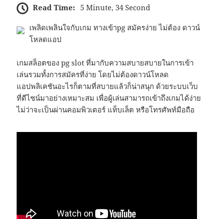
Read Time:
5 Minute, 34 Second
เพลิดเพลินใจกับเกม ทางเข้าpg สมัครง่าย ไม่ต้อง ดาวน์
โหลดแอป
เกมสล็อตของ pg slot ที่มากับความสบายสบายในการเข้า
เล่นรวมทั้งการสมัครที่ง่าย โดยไม่ต้องดาวน์โหลด
แอปพลิเคชันอะไรก็ตามที่สบายแล้วก็น่าสนุก ด้วยระบบเว็บ
ที่ดีไซน์มาอย่างเหมาะสม เพื่อผู้เล่นสามารถเข้าถึงเกมได้ง่าย
ไม่ว่าจะเป็นผ่านคอมพิวเตอร์ แท็บเล็ต หรือโทรศัพท์มือถือ