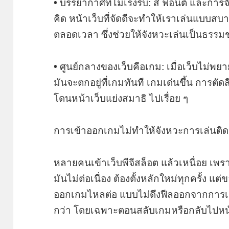
• บรรยากาศที่ไม่เร่งรีบ: สี ฟอนต์ และการ
คิด หน้าเว็บที่จัดดีจะทำให้เราเล่นแบบสบาย 
ตลอดเวลา ซึ่งช่วยให้จังหวะเล่นเป็นธรรม
• ศูนย์กลางของเว็บคือเกม: เมื่อเว็บไม่พ
มันจะตกอยู่ที่เกมทันที เกมเด่นขึ้น การตัด
โดนหน้าเว็บแย่งสมาธิ ไปเรื่อย ๆ
การเข้าออกเกมไม่ทำให้จังหวะการเล่นติด
หลายคนเข้าเว็บพีจีสล็อต แล้วเหนื่อย เพ
มันไม่ต่อเนื่อง ต้องตั้งหลักใหม่ทุกครั้ง 
ออกเกมไหลต่อ แบบไม่ดึงฟีลออกจากการเล่
กว่า โดยเฉพาะตอนสลับเกมหรือกลับไปหน