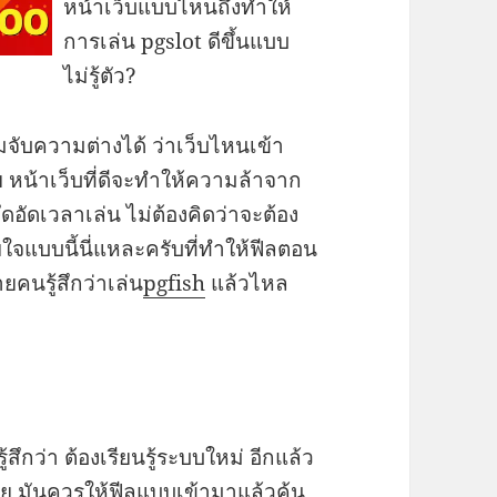
หน้าเว็บแบบไหนถึงทำให้
การเล่น pgslot ดีขึ้นแบบ
ไม่รู้ตัว?
มจับความต่างได้ ว่าเว็บไหนเข้า
ลย หน้าเว็บที่ดีจะทำให้ความล้าจาก
อัดเวลาเล่น ไม่ต้องคิดว่าจะต้อง
แบบนี้นี่แหละครับที่ทำให้ฟีลตอน
ายคนรู้สึกว่าเล่น
pgfish
แล้วไหล
้สึกว่า ต้องเรียนรู้ระบบใหม่ อีกแล้ว
่อย มันควรให้ฟีลแบบเข้ามาแล้วคุ้น