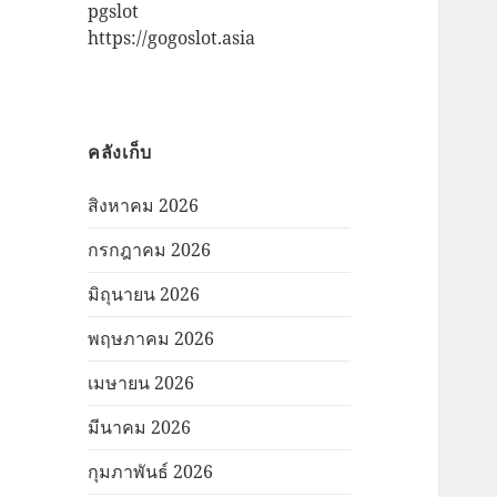
pgslot
https://gogoslot.asia
คลังเก็บ
สิงหาคม 2026
กรกฎาคม 2026
มิถุนายน 2026
พฤษภาคม 2026
เมษายน 2026
มีนาคม 2026
กุมภาพันธ์ 2026