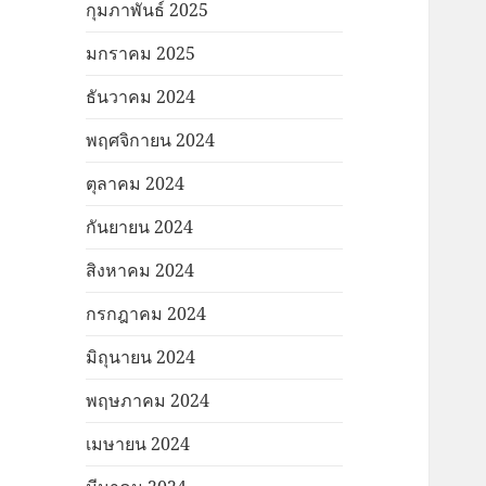
กุมภาพันธ์ 2025
มกราคม 2025
ธันวาคม 2024
พฤศจิกายน 2024
ตุลาคม 2024
กันยายน 2024
สิงหาคม 2024
กรกฎาคม 2024
มิถุนายน 2024
พฤษภาคม 2024
เมษายน 2024