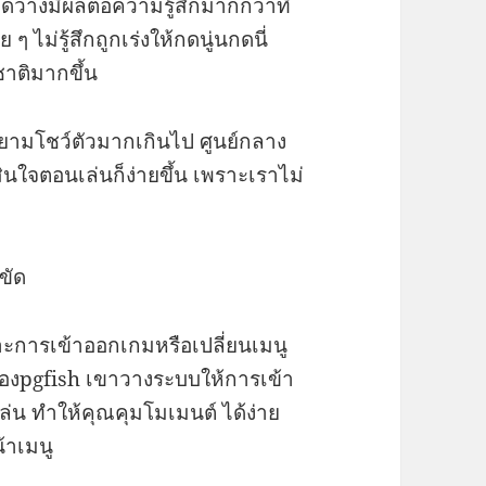
จัดวางมีผลต่อความรู้สึกมากกว่าที่
ๆ ไม่รู้สึกถูกเร่งให้กดนู่นกดนี่
ชาติมากขึ้น
ยายามโชว์ตัวมากเกินไป ศูนย์กลาง
สินใจตอนเล่นก็ง่ายขึ้น เพราะเราไม่
ขัด
ราะการเข้าออกเกมหรือเปลี่ยนเมนู
แต่ของpgfish เขาวางระบบให้การเข้า
น ทำให้คุณคุมโมเมนต์ ได้ง่าย
้าเมนู