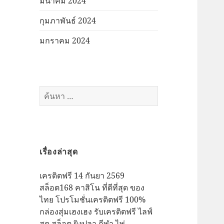
มีนาคม 2024
กุมภาพันธ์ 2024
มกราคม 2024
ค้นหา
สำหรับ:
เรื่องล่าสุด
เครดิตฟรี 14 กันยา 2569
สล็อต168 คาสิโน ที่ดีที่สุด ของ
ไทย โปรโมชั่นเครดิตฟรี 100%
กล่องสุ่มเฮงเฮง รับเครดิตฟรี ไลฟ์
สด สล็อต ยิงปลา กีฬา ไพ่