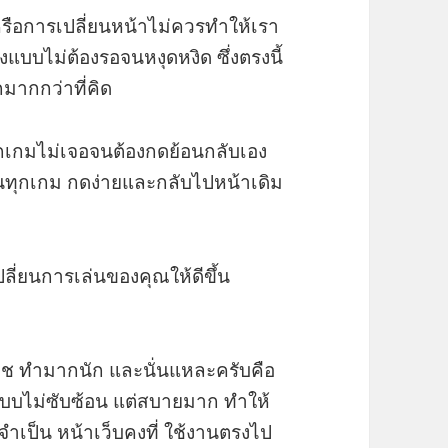
รือการเปลี่ยนหน้าไม่ควรทำให้เรา
งแบบไม่ต้องรอจนหงุดหงิด ซึ่งตรงนี้
มากกว่าที่คิด
ากเกมไม่เจอจนต้องกดย้อนกลับเอง
ม ในทุกเกม กดง่ายและกลับไปหน้าเดิม
ปลี่ยนการเล่นของคุณให้ดีขึ้น
ีฟิช ทำมากนัก และนั่นแหละครับคือ
บบไม่ซับซ้อน แต่สบายมาก ทำให้
ม่จำเป็น หน้าเว็บคงที่ ใช้งานตรงไป