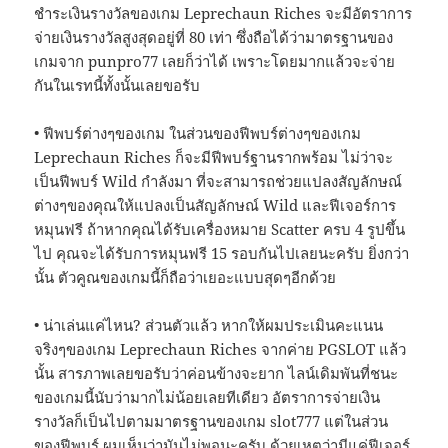
ชำระเงินรางวัลของเกม Leprechaun Riches จะมีอัตราการ
จ่ายเงินรางวัลสูงสุดอยู่ที่ 80 เท่า ซึ่งถือได้ว่ามาตรฐานของ
เกมจาก punpro77 เลยก็ว่าได้ เพราะโดยมากแล้วจะจ่าย
กันในเรทนี้ทั้งนั้นเลยขอรับ
• ฟีพบร์ต่างๆของเกม ในส่วนของฟีพบร์ต่างๆของเกม
Leprechaun Riches ก็จะมีฟีพบร์ฐานรากพร้อม ไม่ว่าจะ
เป็นฟีพบร์ Wild กำลังมา ที่จะสามารถช่วยแปลงสัญลักษณ์
ต่างๆของคุณให้แปลงเป็นสัญลักษณ์ Wild และฟีเจอร์การ
หมุนฟรี ถ้าหากคุณได้รับเครื่องหมาย Scatter ครบ 4 รูปขึ้น
ไป คุณจะได้รับการหมุนฟรี 15 รอบกันไปเลยนะครับ ยิ่งกว่า
นั้น ตัวคูณของเกมนี้ก็ถือว่าเยอะแบบสุดๆอีกด้วย
• น่าเล่นแค่ไหน? ส่วนตัวแล้ว หากให้ผมประเมินคะแนน
จริงๆของเกม Leprechaun Riches จากค่าย PGSLOT แล้ว
นั้น สารภาพเลยขอรับว่าค่อนข้างจะยาก ไลน์เดิมพันที่ชนะ
ของเกมนี้นับว่ามากไม่น้อยเลยทีเดียว อัตราการจ่ายเงิน
รางวัลก็เป็นไปตามมาตรฐานของเกม slot777 แต่ในส่วน
ของฟีพบร์ ผมเห็นว่ามันไม่พอนะครับ ด้วยเหตุว่ามีแค่ฟีเจอร์