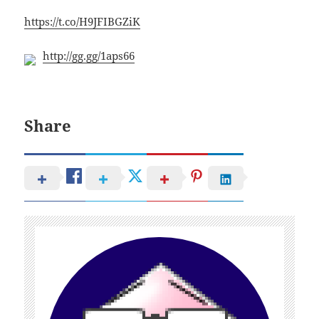
https://t.co/H9JFIBGZiK
http://gg.gg/1aps66
Share