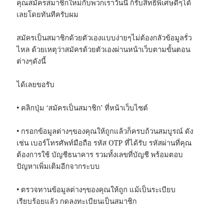
คุณสมัครสมาชิกใหม่กับพวกเราวันนี้ ก็รับสิทธิพิเศษดีๆได้
เลยโดยทันทีครับผม
สมัครเป็นสมาชิกด้วยตัวเองแบบง่ายๆไม่ต้องกลัวข้อมูลรั่ว
ไหล ด้วยเหตุว่าสมัครด้วยตัวเองผ่านหน้าเว็บตามขั้นตอน
ต่างๆดังนี้
ได้เลยขอรับ
• คลิกปุ่ม ‘สมัครเป็นสมาชิก’ ที่หน้าเว็บไซต์
• กรอกข้อมูลต่างๆของคุณให้ถูกแล้วก็ครบถ้วนสมบูรณ์ ดัง
เช่น เบอร์โทรศัพท์มือถือ รหัส OTP ที่ได้รับ รหัสผ่านที่คุณ
ต้องการใช้ บัญชีธนาคาร รวมทั้งเลขที่บัญชี พร้อมตอบ
ปัญหาเพิ่มเติมอีกจากระบบ
• ตรวจทานข้อมูลต่างๆของคุณให้ถูก แม้เป็นระเบียบ
เรียบร้อยแล้ว กดลงทะเบียนเป็นสมาชิก