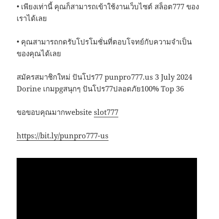
• เพียงเท่านี้ คุณก็สามารถเข้าใช้งานเว็บไซต์ สล็อต777 ของ
เราได้เลย
• คุณสามารถกดรับโปรโมชั่นที่ตอบโจทย์กับความจำเป็น
ของคุณได้เลย
สมัครสมาชิกใหม่ ปันโปร77 punpro777.us 3 July 2024
Dorine เกมpgสนุกๆ ปันโปร77ปลอดภัย100% Top 36
ขอขอบคุณมากwebsite
slot777
https://bit.ly/punpro777-us