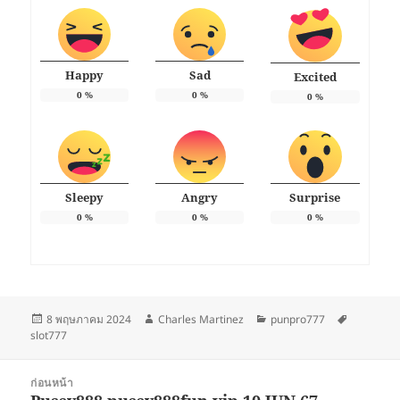
Happy
Sad
Excited
0
%
0
%
0
%
Sleepy
Angry
Surprise
0
%
0
%
0
%
เขียน
ผู้
หมวด
ป้าย
8 พฤษภาคม 2024
Charles Martinez
punpro777
เมื่อ
เขียน
หมู่
กำกับ
slot777
แนะแนว
ก่อนหน้า
เรื่อง