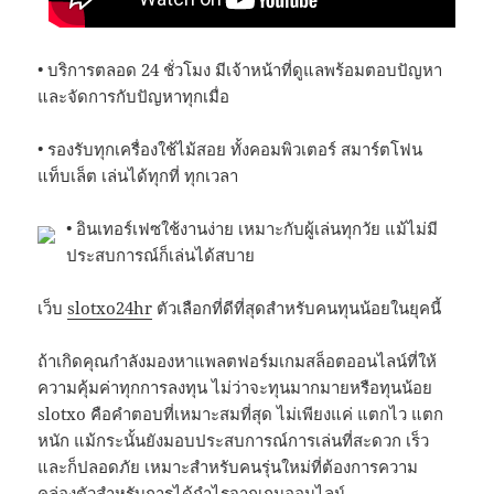
• บริการตลอด 24 ชั่วโมง มีเจ้าหน้าที่ดูแลพร้อมตอบปัญหา
และจัดการกับปัญหาทุกเมื่อ
• รองรับทุกเครื่องใช้ไม้สอย ทั้งคอมพิวเตอร์ สมาร์ตโฟน
แท็บเล็ต เล่นได้ทุกที่ ทุกเวลา
• อินเทอร์เฟซใช้งานง่าย เหมาะกับผู้เล่นทุกวัย แม้ไม่มี
ประสบการณ์ก็เล่นได้สบาย
เว็บ
slotxo24hr
ตัวเลือกที่ดีที่สุดสำหรับคนทุนน้อยในยุคนี้
ถ้าเกิดคุณกำลังมองหาแพลตฟอร์มเกมสล็อตออนไลน์ที่ให้
ความคุ้มค่าทุกการลงทุน ไม่ว่าจะทุนมากมายหรือทุนน้อย
slotxo คือคำตอบที่เหมาะสมที่สุด ไม่เพียงแค่ แตกไว แตก
หนัก แม้กระนั้นยังมอบประสบการณ์การเล่นที่สะดวก เร็ว
และก็ปลอดภัย เหมาะสำหรับคนรุ่นใหม่ที่ต้องการความ
คล่องตัวสำหรับการได้กำไรจากเกมออนไลน์