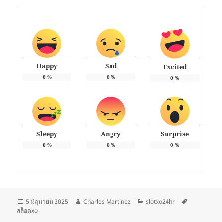
Happy
Sad
Excited
0
%
0
%
0
%
Sleepy
Angry
Surprise
0
%
0
%
0
%
เขียน
ผู้
หมวด
ป้าย
5 มิถุนายน 2025
Charles Martinez
slotxo24hr
เมื่อ
เขียน
หมู่
กำกับ
สล็อตxo