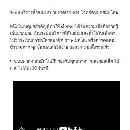
ระบบบริการล้ำสมัย สบายรวดเร็ว ตอบโจทย์คนยุคสมัยใหม่
หนึ่งในเหตุผลสำคัญที่ทำให้ slotxo ได้รับความเชื่อถือจากผู้
เล่นมากมาย เป็นระบบบริการที่ทันสมัยและตั้งใจในเนื้อหา
ไม่ว่าจะเป็นการสมัครสมาชิก ฝาก-เบิกเงิน หรือการติดต่อ
ข้าราชการ ทุกขั้นตอนทำได้ง่าย สะดวก รวมทั้งรวดเร็ว
• ระบบฝาก-ถอนอัตโนมัติ รองรับทุกธนาคารและวอลเล็ต ใช้
เวลาไม่เกิน 30 วินาที