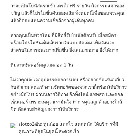
ว่าจะเป็นโบนัสแรกเข้า เครดิตฟรี รายวัน กิจกรรมแจกของ
ขวัญ แล้วก็โปรโมชั่นคืนยอดเสีย ทั้งหมดนี้เพื่อขอบพระคุณ
แล้วก็ตอบแทนความเชื่อถือจากผู้เล่นทุกคน
หากคุณเป็นพวกใหม่ ก็มีสิทธิ์รับโบนัสต้อนรับเมื่อสมัคร
พร้อมโปรโมชั่นเติมเงินรายวันแบบจัดเต็ม เพิ่มจังหวะ
สำหรับในการชนะมากเพิ่มขึ้น ยิ่งเล่นมากมาย ยิ่งได้มาก
ทีมงานซัพพอร์ตดูแลตลอด 1 วัน
ไม่ว่าคุณจะเจออุปสรรคต่อการเล่น หรืออยากข้อเสนอเกี่ยว
กับตัวเกม คณะทำงานซัพพอร์ตของพวกเราก็พร้อมให้บริการ
อย่างมือโปร ผ่านหลายวิถีทาง อีกทั้งไลน์ แชทสด และคอล
เซ็นเตอร์ เพราะเหตุว่าเรามั่นใจว่าการดูแลลูกค้าอย่างใกล้
ชิด คือส่วนสำคัญของการให้บริการ
slotxo24hr ทุนน้อย แตกไว แตกหนัก ให้บริการที่มี
คุณภาพที่สุดในยุคนี้ สะดวกเร็ว