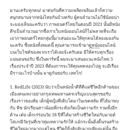
มานะครับทุกคน! มาต่อกันที่ความเพลิดเพลินแล้วก็ความ
สนุกสนานจากหนังไทยกันบ้างครับ ผู้คนจำนวนไม่ใช้น้อยน่า
จะมองเห็นนะครับว่า ภาพยนตร์ไทยในตอนปี 2023 นั้นมีหนัง
ดีๆเป็นจำนวนมากซึ่งเราเว็บหนังออนไลน์ก็ไม่พลาดที่จะถือ
เอาภาพยนตร์ไทยกลุ่มนี้มาเสนอแนะให้ทุกคนได้ลองมองกัน
นะครับ ซึ่งหนังทั้งหมดนี้ คุณสามารถเข้ามา
ดูหนัง
ออนไลน์
บนเว็บไซต์ของพวกเราได้เลยจ้ะครับผม มีให้ครบทุกเรื่อง
แน่นอนขอรับ ซึ่งในพาร์ทนี้ ผมจะมาเสนอแนะหนังไทย 5
เรื่องประจำปี 2023 ที่ต้องการจะให้คุณทดลองไปดู จะมีเรื่อง
มีราวอะไรบ้างนั้น มาดูกันขอรับ เลทโก!
1. RedLife (2023) นับว่าเป็นหนังน้ำดีที่ตีแผ่ชีวิตอีกด้านของ
เมืองคนเหงาอย่างกรุงเทพมหานครเจริญแบบสุดๆขอรับ
เรื่องราวของส้ม เด็กผู้หญิงที่เติบโตมาในเขตสลัม ที่ได้มาพบ
กับ พีช นักเรียนสาวน้อยพี่กระทั่งเกิดเป็นความรัก รวมทั้งอีก
ด้าน เต๋อ เด็กเร่ร่อนวัย 18 ปีที่ได้มาสร้างชีวิตใหม่กับมายด์
โสเภณีวัยรุ่นที่เขาทุ่มเทความรักให้ แม้กระนั้นยิ่งดิ้นรนสร้าง
ชีวิตใหม่มากมากแค่ไหน ชีวิตก็ยิ่งสู้กลับมากเพียงแค่นั้น ถือ