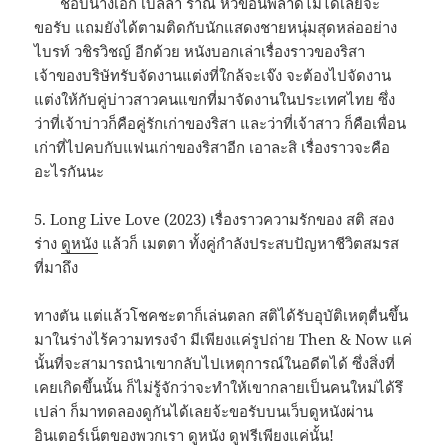
ชอบนางเอก เบลล่า ราณี หัวข้อนี้พลาดไม่ได้เลยจ้ะ
ขอรับ แถมยังได้ตามติดกับนักแสดงชายหนุ่มสุดหล่ออย่าง
ไบรท์ วชิรวิชญ์ อีกด้วย หนังบอกเล่าเรื่องราวของริสา
เจ้าของบริษัทรับจัดงานแต่งที่ใกล้จะเจ๊ง จะต้องไปจัดงาน
แต่งให้กับคู่บ่าวสาวคนแขกที่มาจัดงานในประเทศไทย ซึ่ง
ว่าที่เจ้าบ่าวก็คือคู่รักเก่าของริสา และว่าที่เจ้าสาว ก็คือเพื่อน
เก่าที่ไปคบกับแฟนเก่าของริสาอีก เอาละสิ เรื่องราวจะคือ
อะไรกันนะ
5. Long Live Love (2023) เรื่องราวความรักของ สติ สอง
ร่าง
ดูหนัง
แล้วก็ เมตตา ทั้งคู่กำลังประสบปัญหาชีวิตสมรส
ที่มาถึง
ทางตัน แต่แล้วโชคชะตาก็เล่นตลก สติได้รับอุบัติเหตุตื่นขึ้น
มาในร่างไร้ความทรงจำ มีเพียงแค่รูปถ่าย Then & Now แค่
นั้นที่จะสามารถนำเขากลับไปเหตุการณ์ในอดีตได้ ซึ่งสิ่งที่
เคยเกิดขึ้นนั้น ก็ไม่รู้จักว่าจะทำให้เขากลายเป็นคนใหม่ได้รึ
เปล่า ก็มาทดลองดูกันได้เลยจ้ะขอรับบนเว็บดูหนังผ่าน
อินเตอร์เน็ตของพวกเรา ดูหนัง ดูฟรีเพียงแค่นั้น!