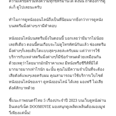
ความเครียดรวมทั้งความทุกข์ทรมานได้ ดังนั้น ถ้าต้องการดู
ล่ะก็ ดูไปเลยนะครับ
ทำไมการดูหนังออนไลน์ถึงเป็นที่นิยมมากยิ่งกว่าการดูหนัง
บนสตรีมมิ่งต่างๆเรามีคำตอบ
หนังออนไลน์บนสตรีมมิ่งในตอนนี้ บอกเลยว่ามีมากไม่น้อย
เลยทีเดียว ตอนนี้คนเกือบจะไม่ดูโทรทัศน์กันแล้ว ช่องสตรีม
มิ่งต่างๆก็เลยเติบโตแบบสุดๆเลยล่ะครับผม แต่ว่าการใช้
บริการกับเหล่าสตรีมมิ่งต่างๆก็มีข้อกำหนดด้วยเหมือนกัน
ด้วยเหตุว่าโดยมากมักมีราคาแพง มีหนังหรือซีรีส์ที่มิได้
มากมายมากเท่าไรนัก ฉะนั้น คุณไม่มีความจำเป็นที่จะต้อง
เสียตังค์แพงๆเลยครับผม คุณสามารถมาใช้บริการเว็บไซต์
หนังออนไลน์ของเรา ดูหนังออนไลน์ ได้เลย มองฟรี ไม่เสีย
ตังค์สักบาทด้วย
ชี้แนะภาพยนตร์ไทย 5 เรื่องประจำปี 2023 บนเว็บดูหนังผ่าน
อินเตอร์เน็ต DOOMOVIE มองสนุกดูเพลิดเพลินต้องมองมูฟ
วี่เพียงแค่นั้น!