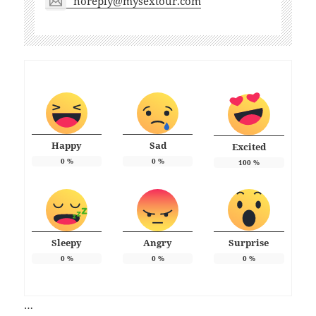
noreply@mysextour.com
Happy
Sad
Excited
0
%
0
%
100
%
Sleepy
Angry
Surprise
0
%
0
%
0
%
…