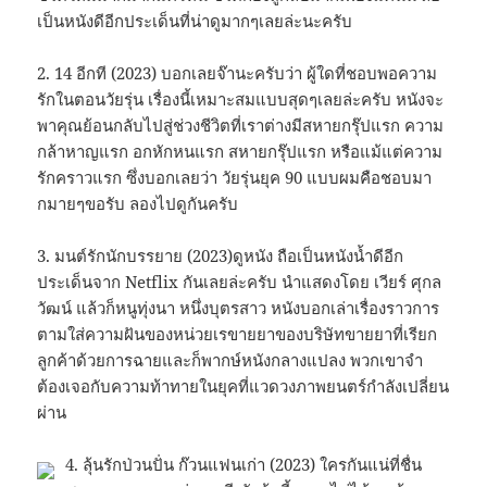
เป็นหนังดีอีกประเด็นที่น่าดูมากๆเลยล่ะนะครับ
2. 14 อีกที (2023) บอกเลยจ๊านะครับว่า ผู้ใดที่ชอบพอความ
รักในตอนวัยรุ่น เรื่องนี้เหมาะสมแบบสุดๆเลยล่ะครับ หนังจะ
พาคุณย้อนกลับไปสู่ช่วงชีวิตที่เราต่างมีสหายกรุ๊ปแรก ความ
กล้าหาญแรก อกหักหนแรก สหายกรุ๊ปแรก หรือแม้แต่ความ
รักคราวแรก ซึ่งบอกเลยว่า วัยรุ่นยุค 90 แบบผมคือชอบมา
กมายๆขอรับ ลองไปดูกันครับ
3. มนต์รักนักบรรยาย (2023)ดูหนัง ถือเป็นหนังน้ำดีอีก
ประเด็นจาก Netflix กันเลยล่ะครับ นำแสดงโดย เวียร์ ศุกล
วัฒน์ แล้วก็หนูทุ่งนา หนึ่งบุตรสาว หนังบอกเล่าเรื่องราวการ
ตามใส่ความฝันของหน่วยเรขายยาของบริษัทขายยาที่เรียก
ลูกค้าด้วยการฉายและก็พากษ์หนังกลางแปลง พวกเขาจำ
ต้องเจอกับความท้าทายในยุคที่แวดวงภาพยนตร์กำลังเปลี่ยน
ผ่าน
4. ลุ้นรักป่วนปั่น ก๊วนแฟนเก่า (2023) ใครกันแน่ที่ชื่น