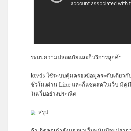
ระบบความปลอดภัยและก็บริการลูกค้า
ktv4s ใช้ระบบคุ้มครองข้อมูลระดับเดียวก
ชั่วโมงผ่าน Line และก็แชตสดในเว็บ มีคู
ในเว็บอย่างประณีต
สรุป
ถ้าเกิดคุณกำลังมองหาเว็บพนันป้อมปรากา