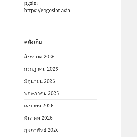
pgslot
https://gogoslot.asia
คลังเก็บ
สิงหาคม 2026
กรกฎาคม 2026
มิถุนายน 2026
พฤษภาคม 2026
เมษายน 2026
มีนาคม 2026
กุมภาพันธ์ 2026