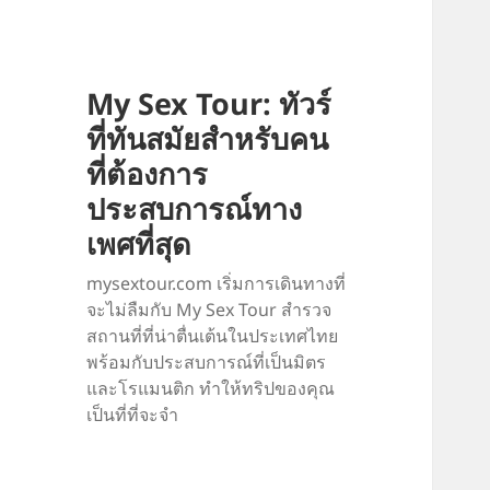
My Sex Tour: ทัวร์
ที่ทันสมัยสำหรับคน
ที่ต้องการ
ประสบการณ์ทาง
เพศที่สุด
mysextour.com เริ่มการเดินทางที่
จะไม่ลืมกับ My Sex Tour สำรวจ
สถานที่ที่น่าตื่นเต้นในประเทศไทย
พร้อมกับประสบการณ์ที่เป็นมิตร
และโรแมนติก ทำให้ทริปของคุณ
เป็นที่ที่จะจำ