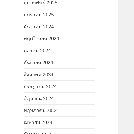
กุมภาพันธ์ 2025
มกราคม 2025
ธันวาคม 2024
พฤศจิกายน 2024
ตุลาคม 2024
กันยายน 2024
สิงหาคม 2024
กรกฎาคม 2024
มิถุนายน 2024
พฤษภาคม 2024
เมษายน 2024