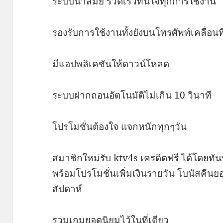
ระบบนำสมัย รวดเร็วทันใจทุกการใช้งาน
รองรับการใช้งานทั้งยังบนโทรศัพท์เคลื่อน
มีแอปพลิเคชันให้ดาวน์โหลด
ระบบฝากถอนอัตโนมัติไม่เกิน 10 วินาที
โปรโมชั่นต้องใจ แจกหนักทุกๆวัน
สมาชิกใหม่รับ ktv4s เครดิตฟรี ได้โดยทัน
พร้อมโปรโมชั่นเพิ่มเงินรายวัน โบนัสคื
สัปดาห์
รวมเกมยอดนิยมไว้ในที่เดียว