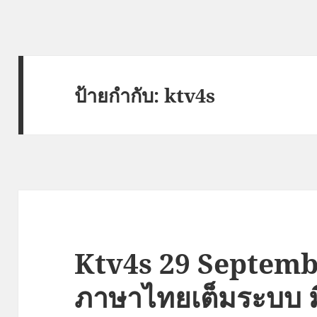
ป้ายกำกับ:
ktv4s
Ktv4s 29 Septemb
ภาษาไทยเต็มระบบ ม