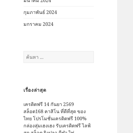
มีนาคม 2024
กุมภาพันธ์ 2024
มกราคม 2024
ค้นหา
สำหรับ:
เรื่องล่าสุด
เครดิตฟรี 14 กันยา 2569
สล็อต168 คาสิโน ที่ดีที่สุด ของ
ไทย โปรโมชั่นเครดิตฟรี 100%
กล่องสุ่มเฮงเฮง รับเครดิตฟรี ไลฟ์
สด สล็อต ยิงปลา กีฬา ไพ่