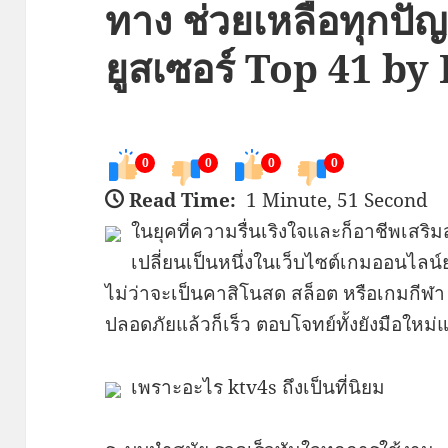
ทาง ช่วยเหลือทุกปัญ
ยูสเซอร์ Top 41 b
0
0
0
0
Read Time:
1 Minute, 51 Second
ในยุคที่ความรื่นเริงใจและก็อาชีพเสริ
เปลี่ยนเป็นหนึ่งในเว็บไซต์เกมออนไลน์
ไม่ว่าจะเป็นคาสิโนสด สล็อต หรือเกมกีฬา
ปลอดภัยแล้วก็เร็ว ตอบโจทย์ทั้งยังมือใหม่
เพราะอะไร ktv4s ถึงเป็นที่นิยม