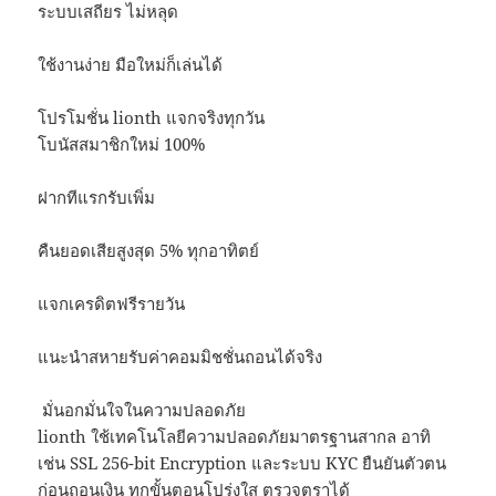
ระบบเสถียร ไม่หลุด
ใช้งานง่าย มือใหม่ก็เล่นได้
โปรโมชั่น lionth แจกจริงทุกวัน
โบนัสสมาชิกใหม่ 100%
ฝากทีแรกรับเพิ่ม
คืนยอดเสียสูงสุด 5% ทุกอาทิตย์
แจกเครดิตฟรีรายวัน
แนะนำสหายรับค่าคอมมิชชั่นถอนได้จริง
️ มั่นอกมั่นใจในความปลอดภัย
lionth ใช้เทคโนโลยีความปลอดภัยมาตรฐานสากล อาทิ
เช่น SSL 256-bit Encryption และระบบ KYC ยืนยันตัวตน
ก่อนถอนเงิน ทุกขั้นตอนโปร่งใส ตรวจตราได้