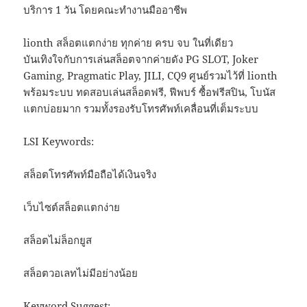
บริการ 1 วัน โดยคณะทำงานมืออาชีพ
lionth สล็อตแตกง่าย ทุกค่าย ครบ จบ ในที่เดียว
บันเทิงใจกับการเล่นสล็อตจากค่ายดัง PG SLOT, Joker
Gaming, Pragmatic Play, JILI, CQ9 ศูนย์รวมไว้ที่ lionth
พร้อมระบบ ทดสอบเล่นสล็อตฟรี, ฟีพบร์ ซื้อฟรีสปิน, โบนัส
แตกบ่อยมาก รวมทั้งรองรับโทรศัพท์เคลื่อนที่เต็มระบบ
LSI Keywords:
สล็อตโทรศัพท์มือถือได้เงินจริง
เว็บไซต์สล็อตแตกง่าย
สล็อตไม่ล็อกยูส
สล็อตวอเลทไม่มีอย่างน้อย
Keyword Suggest: