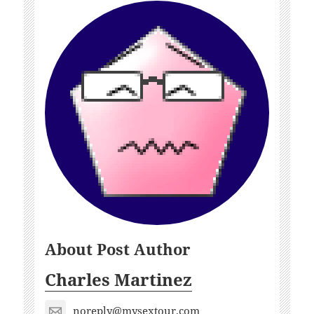
About Post Author
Charles Martinez
noreply@mysextour.com