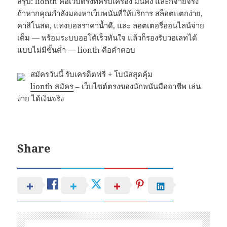
สรุป: lionth คือเว็บตรงที่ครบเครื่อง มั่นคง และก็จ่ายจริง
ถ้าหากคุณกำลังมองหาเว็บพนันที่ให้บริการ สล็อตแตกง่าย,
คาสิโนสด, แทงบอลราคาน้ำดี, และ ลอตเตอรี่ออนไลน์จ่าย
เต็ม — พร้อมระบบออโต้เร็วทันใจ แล้วก็รองรับวอเลทได้
แบบไม่มีขั้นต่ำ — lionth คือคำตอบ
สมัครวันนี้ รับเครดิตฟรี + โบนัสสุดคุ้ม
lionth สมัคร
– เว็บไซต์ตรงของนักพนันมืออาชีพ เล่น
ง่าย ได้เงินจริง
Share