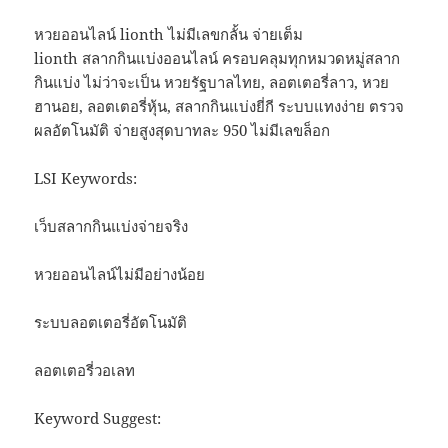
หวยออนไลน์ lionth ไม่มีเลขกลั้น จ่ายเต็ม
lionth สลากกินแบ่งออนไลน์ ครอบคลุมทุกหมวดหมู่สลาก
กินแบ่ง ไม่ว่าจะเป็น หวยรัฐบาลไทย, ลอตเตอรี่ลาว, หวย
ฮานอย, ลอตเตอรี่หุ้น, สลากกินแบ่งยี่กี ระบบแทงง่าย ตรวจ
ผลอัตโนมัติ จ่ายสูงสุดบาทละ 950 ไม่มีเลขล็อก
LSI Keywords:
เว็บสลากกินแบ่งจ่ายจริง
หวยออนไลน์ไม่มีอย่างน้อย
ระบบลอตเตอรี่อัตโนมัติ
ลอตเตอรี่วอเลท
Keyword Suggest: