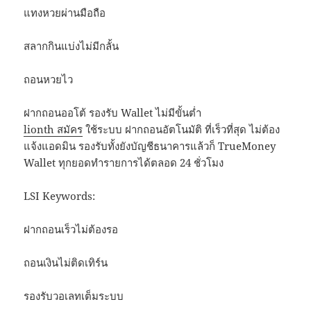
แทงหวยผ่านมือถือ
สลากกินแบ่งไม่มีกลั้น
ถอนหวยไว
ฝากถอนออโต้ รองรับ Wallet ไม่มีขั้นต่ำ
lionth สมัคร
ใช้ระบบ ฝากถอนอัตโนมัติ ที่เร็วที่สุด ไม่ต้อง
แจ้งแอดมิน รองรับทั้งยังบัญชีธนาคารแล้วก็ TrueMoney
Wallet ทุกยอดทำรายการได้ตลอด 24 ชั่วโมง
LSI Keywords:
ฝากถอนเร็วไม่ต้องรอ
ถอนเงินไม่ติดเทิร์น
รองรับวอเลทเต็มระบบ