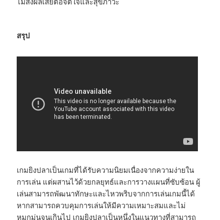
ไม่ส่งผลเสียต่อจิตใจและสุขภาวะ
สรุป
เกมยิงปลาเป็นเกมที่ได้รับความนิยมเนื่องจากความง่ายใน
การเล่น แต่ผสานไว้ด้วยกลยุทธ์และการวางแผนที่ซับซ้อน ผู้
เล่นสามารถพัฒนาทักษะและไหวพริบจากการเล่นเกมนี้ได้
หากสามารถควบคุมการเล่นให้มีความเหมาะสมและไม่
หมกมุ่นจนเกินไป เกมยิงปลาเป็นหนึ่งในแนวทางที่สามารถ