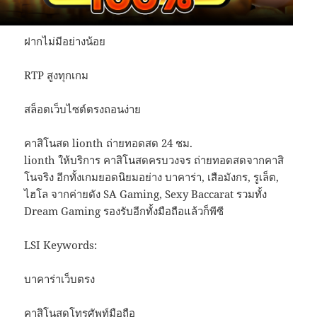
ฝากไม่มีอย่างน้อย
RTP สูงทุกเกม
สล็อตเว็บไซต์ตรงถอนง่าย
คาสิโนสด lionth ถ่ายทอดสด 24 ชม.
lionth ให้บริการ คาสิโนสดครบวงจร ถ่ายทอดสดจากคาสิ
โนจริง อีกทั้งเกมยอดนิยมอย่าง บาคาร่า, เสือมังกร, รูเล็ต,
ไฮโล จากค่ายดัง SA Gaming, Sexy Baccarat รวมทั้ง
Dream Gaming รองรับอีกทั้งมือถือแล้วก็พีซี
LSI Keywords:
บาคาร่าเว็บตรง
คาสิโนสดโทรศัพท์มือถือ