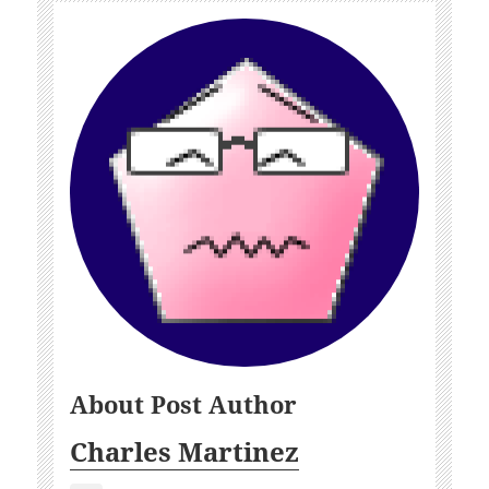
About Post Author
Charles Martinez