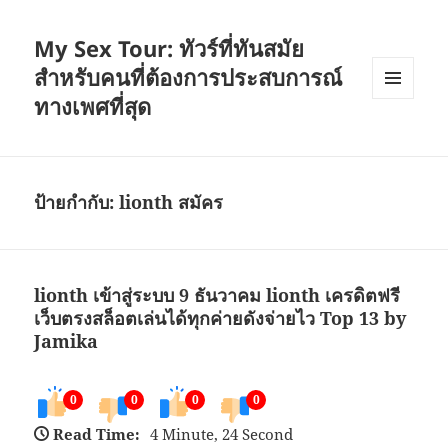
My Sex Tour: ทัวร์ที่ทันสมัย
สำหรับคนที่ต้องการประสบการณ์
ทางเพศที่สุด
เมนู
และวิด
เจ็ต
ป้ายกำกับ:
lionth สมัคร
lionth เข้าสู่ระบบ 9 ธันวาคม lionth เครดิตฟรี
เว็บตรงสล็อตเล่นได้ทุกค่ายดังจ่ายไว Top 13 by
Jamika
0
0
0
0
Read Time:
4 Minute, 24 Second