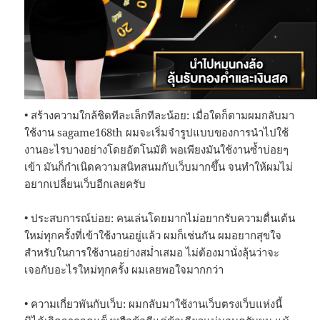
• สร้างความใกล้ชิดทีละเล็กทีละน้อย: เมื่อใดก็ตามผมกลับมา
ใช้งาน sagame168th ผมจะเริ่มจำรูปแบบของการนำไปใช้
งานอะไรบางอย่างโดยอัตโนมัติ พอเพียงมันใช้งานซ้ำบ่อยๆ
เข้า มันก็กำเนิดความสนิทสนมกับเว็บมากขึ้น จนทำให้ผมไม่
อยากเปลี่ยนเว็บอีกเลยครับ
• ประสบการณ์บ่อย: คนเล่นโดยมากไม่อยากรับความตื่นเต้น
ใหม่ทุกครั้งที่เข้าใช้งานอยู่แล้ว ผมก็เช่นกัน ผมอยากสุขใจ
สำหรับในการใช้งานอย่างสม่ำเสมอ ไม่ต้องมานั่งลุ้นว่าจะ
เจอกับอะไรใหม่ทุกครั้ง ผมเลยพอใจมากกว่า
• ความเกี่ยวพันกับเว็บ: ผมกลับมาใช้งานเว็บตรงเว็บแห่งนี้