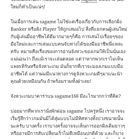
ใหม่ก็ทำเป็นแน่ๆ!
ในเมื่อการเล่น sagame ไม่ใช่แค่เรื่องเกี่ยวกับการเลือกฝั่ง
Banker หรือฝั่ง Player ให้ถูกเสมอไป สิ่งที่แยกคนผู้เล่นใหม่
กับผู้เล่นมืออาชีพได้ดีมากมายๆก็คือ การเล่นไปเรื่อยๆของ
มือใหม่และการเล่นแบบคนจับทางได้ของมืออาชีพนี่แหละ
ครับ หมายคือเรื่องของการอ่านจังหวะของเกมให้เป็นนั่นเอง
แน่นอนว่า ถึงแม้เราจะเล่นตลอด แต่ว่าหากพวกเราไม่เห็น
แพทเทิร์นหรือจังหวะเกม มันก็ยากที่เราจะมองเกมแบบมือ
อาชีพได้ แต่ว่าผมมีแนวทางการดูจังหวะเกมดีๆมาแนะนำ
คุณด้วยเหมือนกัน ถ้าพร้อมรวมทั้งฝ่าเลย!
จังหวะเกมบาคาร่าบน sagame168 มีอะไรมากกว่าที่คิด?
บ่อยมากที่พวกเรานั่งพักผ่อน sagame ไปครู่หนึ่ง เราอาจจะ
เริ่มรู้สึกว่า เกมมันมิได้สุ่มแบบไม่มีทิศทางทั้งปวงขนาดนั้น
นะครับ บางครั้ง เราบางครั้งอาจจะเห็นการออกฝั่งเดิมยาวๆ
หรืออาจมีการสับเปลี่ยนเร็วไม่ดีเหมือนปกติด้วย และก็บาง