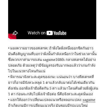
• มองความยาวของสเตรค: ถ้าฝั่งใดฝั่งหนึ่งออกชิดกันยาว
มันคือสัญญาณที่บอกว่าฝั่งนั้นกำลังเหนือกว่าในช่วงเวลานั้น
ซึ่งพวกเราสามารถเล่น sagame168th กลางสเตรคได้อย่าง
ปลอดภัย ด้วยเหตุว่ามีข้อมูลรองรับมากพอแล้วว่าเกมกำลัง
ไปในแนวทางไหนกันแน่
• พิจารณาจังหวะสะดุดของเกม: แน่นอนว่า บางทีสเตรคที่
ยาวก็อาจมีจังหวะหลุด 1 ตาแล้วกลับมาต่อได้เช่นเดียวกัน
ดังเช่น ออกฝั่งเจ้ามือติดกัน 5 ตา แล้วมาโดนคั่นด้วยฝั่งผู้เล่น
1 ตา ก่อนจะกลับไปฝั่งเจ้ามือต่อ นี่คือจังหวะสะดุดนั่นเอง
• แยกให้ออกว่าเปลี่ยนแปลงแนวหรือหลอกแปลง:
sagame
ถ้าเกิดเกมมีการเปลี่ยนแนวจริง มันชอบมีรูปแบบใหม่