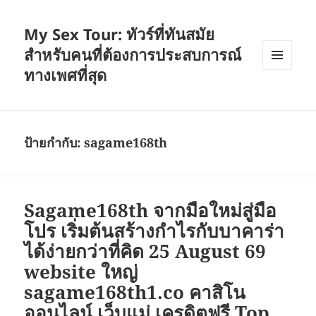
My Sex Tour: ทัวร์ที่ทันสมัย
สำหรับคนที่ต้องการประสบการณ์
ทางเพศที่สุด
เมนู
และวิด
เจ็ต
ป้ายกำกับ:
sagame168th
Sagame168th จากมือใหม่สู่มือ
โปร เริ่มต้นสร้างกำไรกับบาคาร่า
ได้ง่ายกว่าที่คิด 25 August 69
website ใหญ่
sagame168th1.co คาสิโน
ออนไลน์ เว็บแม่ เครดิตฟรี Top