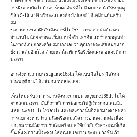
บางครั้งก็อาจจะมั่วจนมองไม่เห็นแพทเทิร์นอะไรเลยครับผม
การฝืนเล่นถัดไปมักจะเห็นผลลัพธ์ที่ไม่ดี ผมแนะนำให้หยุดดู
ซิสัก 5-10 นาที หรือจะแปลงห้องไปเลยก็ได้เหมือนกันครับ
ผม
• อย่ามานะเอาคืนในจังหวะที่ไม่ใช่: เวลาพลาดติดกัน คน
จำนวนไม่น้อยอาจจะเพิ่มเบทเพื่อรีบเอาคืน แต่ว่าหากคุณทำ
ในช่วงที่เกมกำลังสวิง ผมบอกเลยว่า คุณอาจจะเสียหนักมาก
ยิ่งกว่าเดิมอีกก็ได้ ด้วยเหตุนั้น พักหรือรีเซ็ตแผนก่อนจะดีกว่า
นะครับ
อ่านจังหวะเกมบน sagame168th ได้แบบมือโปร มือใหม่
ประพฤติตามได้แน่นอน ทดลองเลย!
เห็นไหมครับว่า การอ่านจังหวะเกมบน sagame168th ไม่ได้
ยากเลยนะครับ มันก็ราวกับการฟังเกมให้รู้เรื่องก่อนเล่นนั่น
แหละนะครับ ไม่ใช่เล่นไปและหลังจากนั้นก็ค่อยมาเดาทีหลัง
การแยกจังหวะว่าเกมนิ่งหรือเกมสวิง การอ่านความต่อเนื่อง
ของผล รวมถึงการปรับเงินหรือเบทให้เข้ากับจังหวะเกมที่เกิด
ขึ้น ทั้ง 3 อย่างนี้จะช่วยให้คุณเล่นอย่างมีระบบมากขึ้น ถ้า