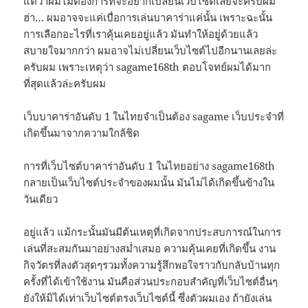
แต่ว่าผมไม่ต้องการที่จะอยากเปลี่ยนเว็บไซต์เลยจ้ะครับผม
ฮ่า… ผมอาจจะแค่เบื่อการเล่นบาคาร่าแค่นั้น เพราะฉะนั้น
การเลือกอะไรที่เราคุ้นเคยอยู่แล้ว มันทำให้อยู่ด้วยแล้ว
สบายใจมากกว่า ผมอาจไม่เปลี่ยนเว็บไซต์ไปอีกนานเลยล่ะ
ครับผม เพราะเหตุว่า sagame168th ตอบโจทย์ผมได้มาก
ที่สุดแล้วล่ะครับผม
เว็บบาคาร่าอันดับ 1 ในไทยจำเป็นต้อง sagame เว็บประจำที่
เกิดขึ้นมาจากความใกล้ชิด
การที่เว็บไซต์บาคาร่าอันดับ 1 ในไทยอย่าง sagame168th
กลายเป็นเว็บไซต์ประจำของผมนั้น มันไม่ได้เกิดขึ้นข้างใน
วันเดียว
อยู่แล้ว แม้กระนั้นมันมีต้นเหตุที่เกิดจากประสบการณ์ในการ
เล่นที่สะสมกันมาอย่างสม่ำเสมอ ความคุ้นเคยที่เกิดขึ้น งาน
กิจวัตรที่ลงตัวสุดๆรวมทั้งความรู้สึกพอใจราวกับกลับบ้านทุก
ครั้งที่ได้เข้าใช้งาน มันคือส่วนประกอบสำคัญที่เว็บไซต์อื่นๆ
ยังให้มิได้เท่าเว็บไซต์ตรงเว็บไซต์นี้ ซึ่งตัวผมเอง ถ้ายังเล่น