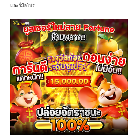
และก็มือโปร