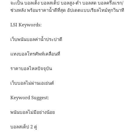
จะเป็น บอลเต็ง บอลสเต็ป บอลสูง-ต่ำ บอลสด บอลครึ่งแรก/
ช่วงหลัง พร้อมราคาน้ำดีที่สุด อัปเดตแบบเรียลไทม์ทุกวินาที
LSI Keywords:
เว็บพนันบอลค่าน้ำประปาดี
แทงบอลโทรศัพท์เคลื่อนที่
ราคาบอลไหลปัจจุบัน
เว็บบอลไม่ผ่านเอเย่นต์
Keyword Suggest:
พนันบอลไม่มีอย่างน้อย
บอลสเต็ป 2 คู่