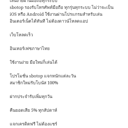
เล่นง่ายผ่านมือถือทุกระบบ
sbotop รองรับโทรศัพท์มือถือ ทุกรุ่นทุกระบบ ไม่ว่าจะเป็น
iOS หรือ Android ใช้งานผ่านโปรแกรมสำหรับเล่น
อินเตอร์เน็ตได้ทันที ไม่ต้องดาวน์โหลดแอป
เว็บโหลดเร็ว
อินเทอร์เฟซภาษาไทย
ใช้งานง่าย มือใหม่ก็เล่นได้
โปรโมชั่น sbotop แจกหนักแต่ละวัน
สมาชิกใหม่รับโบนัส 100%
ฝากประจำรับเพิ่มทุกวัน
คืนยอดเสีย 5% ทุกสัปดาห์
แจกเครดิตฟรี ไม่ต้องแชร์