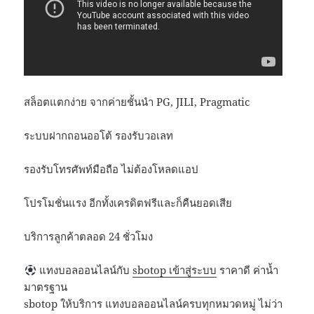
สล็อตแตกง่าย จากค่ายชั้นนำ PG, JILI, Pragmatic
ระบบฝากถอนออโต้ รองรับวอเลท
รองรับโทรศัพท์มือถือ ไม่ต้องโหลดแอป
โปรโมชั่นแรง อีกทั้งเครดิตฟรีและก็คืนยอดเสีย
บริการลูกค้าตลอด 24 ชั่วโมง
แทงบอลออนไลน์กับ
sbotop เข้าสู่ระบบ
ราคาดี ค่าน้ำ
มาตรฐาน
sbotop ให้บริการ แทงบอลออนไลน์ครบทุกหมวดหมู่ ไม่ว่า