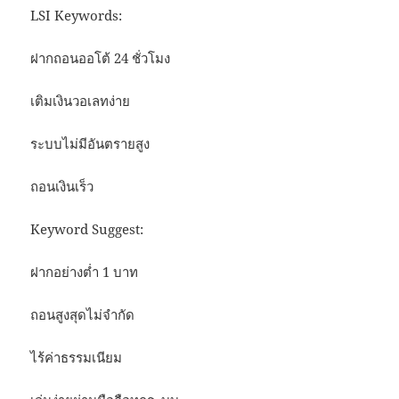
LSI Keywords:
ฝากถอนออโต้ 24 ชั่วโมง
เติมเงินวอเลทง่าย
ระบบไม่มีอันตรายสูง
ถอนเงินเร็ว
Keyword Suggest:
ฝากอย่างต่ำ 1 บาท
ถอนสูงสุดไม่จำกัด
ไร้ค่าธรรมเนียม