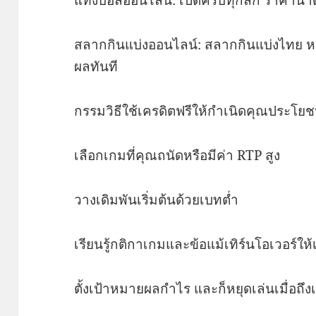
สลากกินแบ่งออนไลน์: สลากกินแบ่งไทย ห
ผลทันที
กรรมวิธีใช้เครดิตฟรีให้กำเนิดคุณประโยชน
เลือกเกมที่คุณถนัดหรือมีค่า RTP สูง
วางเดิมพันเริ่มต้นด้วยเบทต่ำ
เรียนรู้กติกาเกมและข้อแม้เทิร์นโอเวอร์ให้
ตั้งเป้าหมายผลกำไร และก็หยุดเล่นเมื่อถึงเ