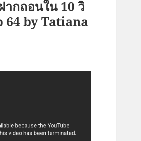
้ฝากถอนใน 10 วิ
p 64 by Tatiana