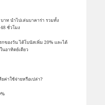
0 บาท นำไปเล่นบาคาร่า รวมทั้ง
8 ชั่วโมง
กของวัน ได้โบนัสเพิ่ม 20% และได้
นอาทิตย์เดียว
ียค่าใช้จ่ายหรือเปล่า?
00%