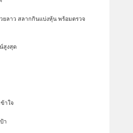
วยลาว สลากกินแบ่งหุ้น พร้อมตรวจ
์สูงสุด
เข้าใจ
ป้า