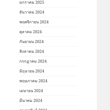
มกราคม 2025
ธันวาคม 2024
พฤศจิกายน 2024
ตุลาคม 2024
กันยายน 2024
สิงหาคม 2024
กรกฎาคม 2024
มิถุนายน 2024
พฤษภาคม 2024
เมษายน 2024
มีนาคม 2024