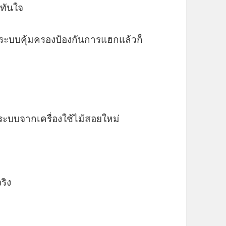
วทันใจ
มระบบคุ้มครองป้องกันการแฮกแล้วก็
ู่ระบบจากเครื่องใช้ไม้สอยใหม่
ริง