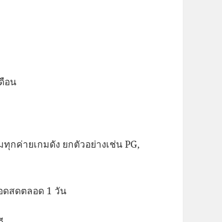
ดือน
ทุกค่ายเกมดัง ยกตัวอย่างเช่น PG,
ยทอดสดตลอด 1 วัน
ี