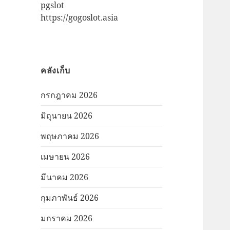
pgslot
https://gogoslot.asia
คลังเก็บ
กรกฎาคม 2026
มิถุนายน 2026
พฤษภาคม 2026
เมษายน 2026
มีนาคม 2026
กุมภาพันธ์ 2026
มกราคม 2026