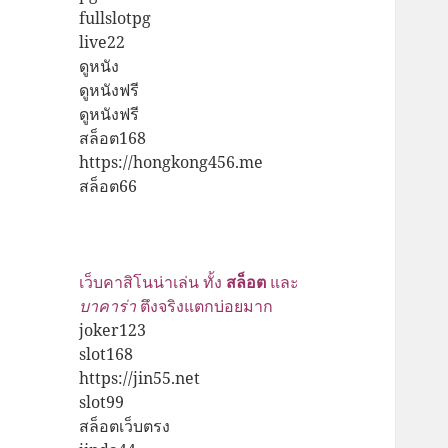
fullslotpg
live22
ดูหนัง
ดูหนังฟรี
ดูหนังฟรี
สล็อต168
https://hongkong456.me
สล็อต66
เว็บคาสิโนน่าเล่น ทั้ง
สล็อต
และ
บาคาร่า
ตึงจริงแตกบ่อยมาก
joker123
slot168
https://jin55.net
slot99
สล็อตเว็บตรง