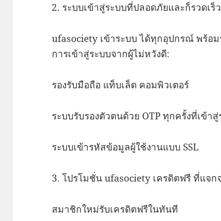
2. ระบบเข้าสู่ระบบที่ปลอดภัยและก็รวดเร็
ufasociety เข้าระบบ ได้ทุกอุปกรณ์ พร้อ
การเข้าสู่ระบบจากผู้ไม่หวังดี:
รองรับมือถือ แท็บเล็ต คอมพิวเตอร์
ระบบรับรองตัวตนด้วย OTP ทุกครั้งที่เข้าส
ระบบเข้ารหัสข้อมูลผู้ใช้งานแบบ SSL
3. โปรโมชั่น ufasociety เครดิตฟรี ที่แจกจ
สมาชิกใหม่รับเครดิตฟรีในทันที