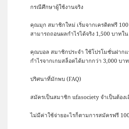
กรณีศึกษาผู้ใช้งานจริง
คุณมุก สมาชิกใหม่ เริ่มจากเครดิตฟรี 10
สามารถถอนผลกำไรได้จริง 1,500 บาทใน 4
คุณบอล สมาชิกประจำ ใช้โปรโมชั่นฝากแร
กำไรจากเกมสล็อตได้มากกว่า 3,000 บาทใ
ปริศนาที่มักพบ (FAQ)
สมัครเป็นสมาชิก ufasociety จำเป็นต้องเส
ไม่มีค่าใช้จ่ายอะไรก็ตามการสมัครฟรี 1