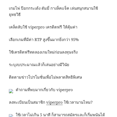
เกมไพ่ ป๊อกกระเด้ง ดัมมี่ กางล็คแจ็ค เล่นสนุกสนานใช้
ยุทธวิธี
เคล็ดลับใช้ viperpro เครดิตฟรี ให้คุ้มค่า
เลือกเกมที่มีค่า RTP สูงขึ้นมากยิ่งกว่า 95%
ใช้เครดิตฟรีทดลองเกมใหม่ก่อนลงทุนจริง
ระบุงบประมาณแล้วก็เล่นอย่างมีวินัย
ติดตามข่าวโปรโมชั่นเพื่อไม่พลาดสิทธิพิเศษ
คำถามที่พบมากเกี่ยวกับ viperpro
ลงทะเบียนเป็นสมาชิก
viperpro
ใช้เวลานานไหม?
ใช้เวลาไม่เกิน 5 นาที ก็สามารถสมัครและก็เริ่มพนันได้