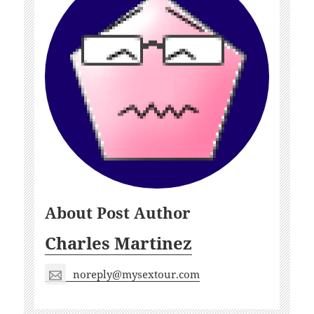
About Post Author
Charles Martinez
noreply@mysextour.com