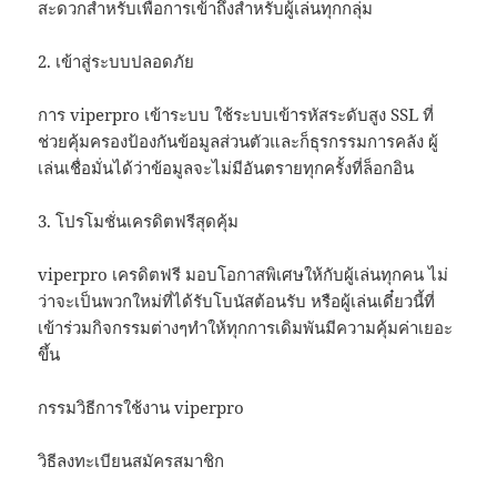
สะดวกสำหรับเพื่อการเข้าถึงสำหรับผู้เล่นทุกกลุ่ม
2. เข้าสู่ระบบปลอดภัย
การ viperpro เข้าระบบ ใช้ระบบเข้ารหัสระดับสูง SSL ที่
ช่วยคุ้มครองป้องกันข้อมูลส่วนตัวและก็ธุรกรรมการคลัง ผู้
เล่นเชื่อมั่นได้ว่าข้อมูลจะไม่มีอันตรายทุกครั้งที่ล็อกอิน
3. โปรโมชั่นเครดิตฟรีสุดคุ้ม
viperpro เครดิตฟรี มอบโอกาสพิเศษให้กับผู้เล่นทุกคน ไม่
ว่าจะเป็นพวกใหม่ที่ได้รับโบนัสต้อนรับ หรือผู้เล่นเดี๋ยวนี้ที่
เข้าร่วมกิจกรรมต่างๆทำให้ทุกการเดิมพันมีความคุ้มค่าเยอะ
ขึ้น
กรรมวิธีการใช้งาน viperpro
วิธีลงทะเบียนสมัครสมาชิก