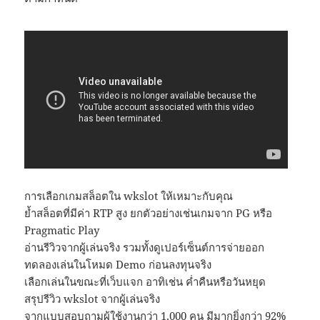
การเลือกเกมสล็อตใน wkslot ให้เหมาะกับคุณ
ย้ำสล็อตที่มีค่า RTP สูง ยกตัวอย่างเช่นเกมจาก PG หรือ
Pragmatic Play
อ่านรีวิวจากผู้เล่นจริง รวมทั้งดูเปอร์เซ็นต์การจ่ายออก
ทดลองเล่นในโหมด Demo ก่อนลงทุนจริง
เลือกเล่นในขณะที่เว็บแจก อาทิเช่น ค่ำคืนหรือวันหยุด
สรุปรีวิว wkslot จากผู้เล่นจริง
จากแบบสอบถามผู้ใช้งานกว่า 1,000 คน มีมากยิ่งกว่า 92%