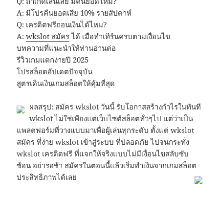
Q: ถ้าเกิดเล่นเสีย มีคืนยอดไหม?
A: มีโปรคืนยอดเสีย 10% รายสัปดาห์
Q: เครดิตฟรีถอนเงินได้ไหม?
A:
wkslot สมัคร
ได้ เมื่อทำเทิร์นครบตามเงื่อนไข
บทความที่แนะนำให้ท่านอ่านต่อ
รีวิวเกมแตกง่ายปี 2025
โปรสล็อตอัปเดตปัจจุบัน
สูตรเดินเงินเกมสล็อตให้คุ้มที่สุด
ผลสรุป: สมัคร wkslot วันนี้ รับโอกาสสร้างกำไรในทันที
wkslot ไม่ใช่เพียงแต่เว็บไซต์สล็อตทั่วๆไป แต่ว่าเป็น
แพลตฟอร์มที่วางแบบมาเพื่อผู้เล่นทุกระดับ ตั้งแต่ wkslot
สมัคร ที่ง่าย wkslot เข้าสู่ระบบ ที่ปลอดภัย ไปจนกระทั่ง
wkslot เครดิตฟรี ที่แจกให้จริงแบบไม่มีเงื่อนไขสลับซับ
ซ้อน อย่ารอช้า สมัครในตอนนี้แล้วเริ่มทำเงินจากเกมสล็อต
ประสิทธิภาพได้เลย