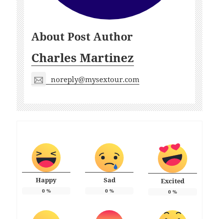
About Post Author
Charles Martinez
noreply@mysextour.com
Happy
Sad
Excited
0
%
0
%
0
%