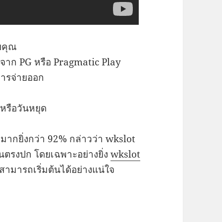
บคุณ
เกมจาก PG หรือ Pragmatic Play
ต์การจ่ายออก
นหรือวันหยุด
มากยิ่งกว่า 92% กล่าวว่า wkslot
ั่นตรงปก โดยเฉพาะอย่างยิ่ง
wkslot
่นสามารถเริ่มต้นได้อย่างแน่ใจ