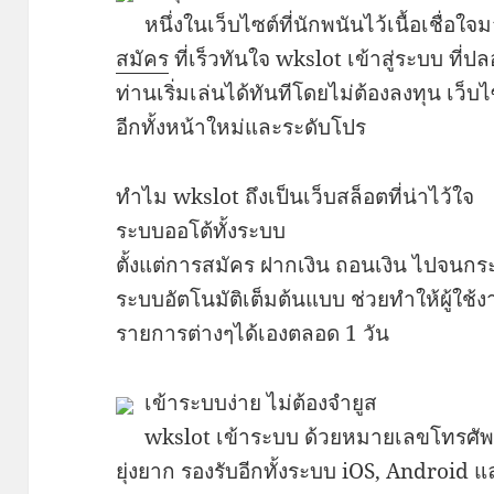
หนึ่งในเว็บไซต์ที่นักพนันไว้เนื้อเชื่อใ
สมัคร
ที่เร็วทันใจ wkslot เข้าสู่ระบบ ที่ปล
ท่านเริ่มเล่นได้ทันทีโดยไม่ต้องลงทุน เว็บไซ
อีกทั้งหน้าใหม่และระดับโปร
ทำไม wkslot ถึงเป็นเว็บสล็อตที่น่าไว้ใจ
ระบบออโต้ทั้งระบบ
ตั้งแต่การสมัคร ฝากเงิน ถอนเงิน ไปจนกระ
ระบบอัตโนมัติเต็มต้นแบบ ช่วยทำให้ผู้
รายการต่างๆได้เองตลอด 1 วัน
เข้าระบบง่าย ไม่ต้องจำยูส
wkslot เข้าระบบ ด้วยหมายเลขโทรศัพท์
ยุ่งยาก รองรับอีกทั้งระบบ iOS, Android 