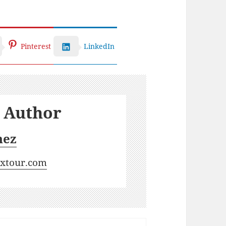
LinkedIn
Pinterest
 Author
nez
xtour.com