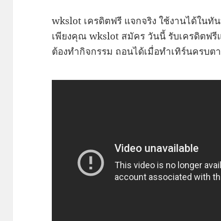
wkslot เครดิตฟรี แจกจริง ใช้งานได้ในทัน
เพียงคุณ wkslot สมัคร วันนี้ รับเครดิตฟร
ต้องทำกิจกรรม ถอนได้เมื่อทำเทิร์นครบ