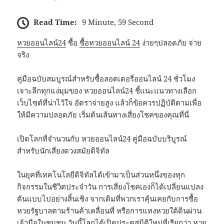
Read Time:
9 Minute, 59 Second
หวยออนไลน์24
ซื้อ
ซื้อหวยออนไลน์ 24
ง่ายๆปลอดภัย จ่าย
จริง
คู่มือฉบับสมบูรณ์สำหรับซื้อลอตเตอรี่ออนไลน์ 24 ชั่วโมง
เจาะลึกทุกแง่มุมของ หวยออนไลน์24 ชี้แนะแนวทางเลือก
เว็บไซต์ที่น่าไว้ใจ อัตราจ่ายสูง แล้วก็ข้อควรปฏิบัติตามเพื่อ
ให้มีความปลอดภัย เริ่มต้นเส้นทางเสี่ยงโชคของคุณที่นี่
เปิดโลกที่จำนวนกับ หวยออนไลน์24 คู่มือฉบับบริบูรณ์
สำหรับนักเสี่ยงดวงสมัยดิจิทัล
ในยุคที่เทคโนโลยีดิจิทัลได้เข้ามาเป็นส่วนหนึ่งของทุก
กิจกรรมในชีวิตประจำวัน การเสี่ยงโชคเองก็ได้เปลี่ยนแปลง
ต้นแบบไปอย่างสิ้นเชิง จากเดิมที่พวกเราคุ้นเคยกับการซื้อ
หวยรัฐบาลตามร้านค้าเคลื่อนที่ หรือการแทงหวยใต้ดินผ่าน
เจ้ามือในชุมชน วันนี้โลกได้เปิดประตูสู่มิติใหม่ที่เรียกว่า หวย