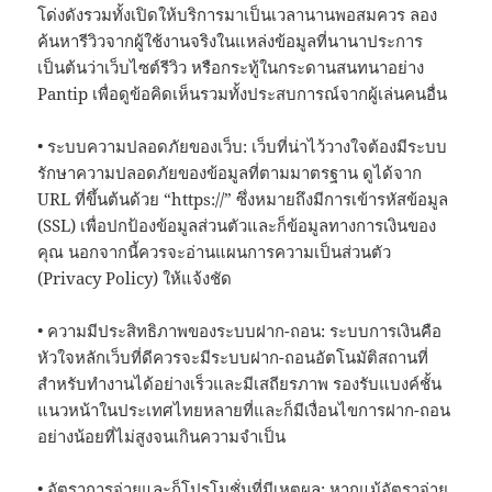
โด่งดังรวมทั้งเปิดให้บริการมาเป็นเวลานานพอสมควร ลอง
ค้นหารีวิวจากผู้ใช้งานจริงในแหล่งข้อมูลที่นานาประการ
เป็นต้นว่าเว็บไซต์รีวิว หรือกระทู้ในกระดานสนทนาอย่าง
Pantip เพื่อดูข้อคิดเห็นรวมทั้งประสบการณ์จากผู้เล่นคนอื่น
• ระบบความปลอดภัยของเว็บ: เว็บที่น่าไว้วางใจต้องมีระบบ
รักษาความปลอดภัยของข้อมูลที่ตามมาตรฐาน ดูได้จาก
URL ที่ขึ้นต้นด้วย “https://” ซึ่งหมายถึงมีการเข้ารหัสข้อมูล
(SSL) เพื่อปกป้องข้อมูลส่วนตัวและก็ข้อมูลทางการเงินของ
คุณ นอกจากนี้ควรจะอ่านแผนการความเป็นส่วนตัว
(Privacy Policy) ให้แจ้งชัด
• ความมีประสิทธิภาพของระบบฝาก-ถอน: ระบบการเงินคือ
หัวใจหลักเว็บที่ดีควรจะมีระบบฝาก-ถอนอัตโนมัติสถานที่
สำหรับทำงานได้อย่างเร็วและมีเสถียรภาพ รองรับแบงค์ชั้น
แนวหน้าในประเทศไทยหลายที่และก็มีเงื่อนไขการฝาก-ถอน
อย่างน้อยที่ไม่สูงจนเกินความจำเป็น
• อัตราการจ่ายและก็โปรโมชั่นที่มีเหตุผล: หากแม้อัตราจ่าย