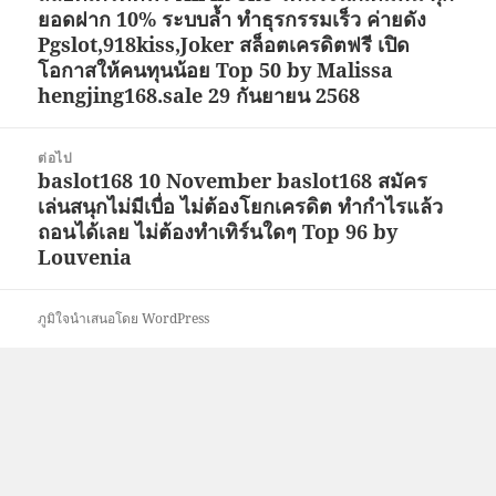
ยอดฝาก 10% ระบบล้ำ ทำธุรกรรมเร็ว ค่ายดัง
ก่อน
Pgslot,918kiss,Joker สล็อตเครดิตฟรี เปิด
หน้า:
โอกาสให้คนทุนน้อย Top 50 by Malissa
hengjing168.sale 29 กันยายน 2568
ต่อไป
baslot168 10 November baslot168 สมัคร
เรื่อง
เล่นสนุกไม่มีเบื่อ ไม่ต้องโยกเครดิต ทำกำไรแล้ว
ต่อ
ถอนได้เลย ไม่ต้องทำเทิร์นใดๆ Top 96 by
ไป:
Louvenia
ภูมิใจนำเสนอโดย WordPress