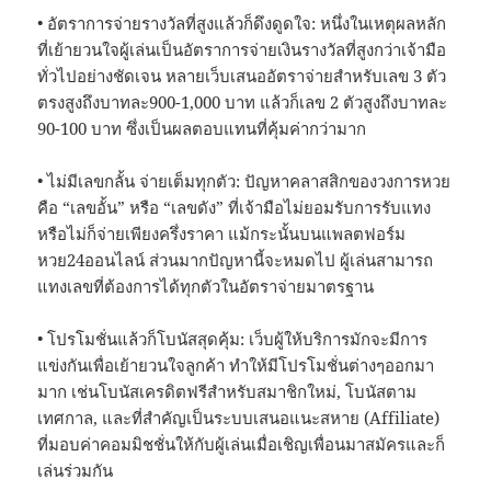
• อัตราการจ่ายรางวัลที่สูงแล้วก็ดึงดูดใจ: หนึ่งในเหตุผลหลัก
ที่เย้ายวนใจผู้เล่นเป็นอัตราการจ่ายเงินรางวัลที่สูงกว่าเจ้ามือ
ทั่วไปอย่างชัดเจน หลายเว็บเสนออัตราจ่ายสำหรับเลข 3 ตัว
ตรงสูงถึงบาทละ900-1,000 บาท แล้วก็เลข 2 ตัวสูงถึงบาทละ
90-100 บาท ซึ่งเป็นผลตอบแทนที่คุ้มค่ากว่ามาก
• ไม่มีเลขกลั้น จ่ายเต็มทุกตัว: ปัญหาคลาสสิกของวงการหวย
คือ “เลขอั้น” หรือ “เลขดัง” ที่เจ้ามือไม่ยอมรับการรับแทง
หรือไม่ก็จ่ายเพียงครึ่งราคา แม้กระนั้นบนแพลตฟอร์ม
หวย24ออนไลน์ ส่วนมากปัญหานี้จะหมดไป ผู้เล่นสามารถ
แทงเลขที่ต้องการได้ทุกตัวในอัตราจ่ายมาตรฐาน
• โปรโมชั่นแล้วก็โบนัสสุดคุ้ม: เว็บผู้ให้บริการมักจะมีการ
แข่งกันเพื่อเย้ายวนใจลูกค้า ทำให้มีโปรโมชั่นต่างๆออกมา
มาก เช่นโบนัสเครดิตฟรีสำหรับสมาชิกใหม่, โบนัสตาม
เทศกาล, และที่สำคัญเป็นระบบเสนอแนะสหาย (Affiliate)
ที่มอบค่าคอมมิชชั่นให้กับผู้เล่นเมื่อเชิญเพื่อนมาสมัครและก็
เล่นร่วมกัน