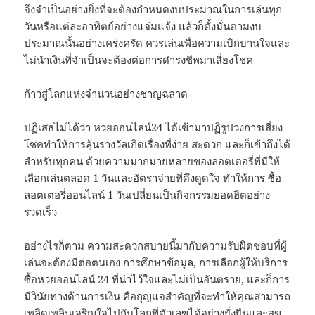
จึงจำเป็นอย่างยิ่งที่จะต้องกำหนดงบประมาณในการเล่นทุก
วันหรือแต่ละอาทิตย์อย่างแจ่มแจ้ง แล้วก็ตั้งมั่นตามงบ
ประมาณนั้นอย่างเคร่งครัด ควรเล่นเพื่อความเบิกบานใจและ
ไม่นำเงินที่จำเป็นจะต้องต่อการดำรงชีพมาเสี่ยงโชค
ก้าวสู่โลกแห่งจำนวนอย่างชาญฉลาด
ปฏิเสธไม่ได้ว่า หวยออนไลน์24 ได้เข้ามาปฏิรูปวงการเสี่ยง
โชคทำให้การลุ้นรางวัลเกิดเรื่องที่ง่าย สะดวก และก็เข้าถึงได้
สำหรับทุกคน ด้วยความมากมายหลายของลอตเตอรี่ที่มีให้
เลือกเล่นตลอด 1 วันและอัตราจ่ายที่ดึงดูดใจ ทำให้การ ซื้อ
ลอตเตอรี่ออนไลน์ 1 วันเปลี่ยนเป็นกิจกรรมยอดฮิตอย่าง
รวดเร็ว
อย่างไรก็ตาม ความสะดวกสบายนี้มากับความรับผิดชอบที่ผู้
เล่นจะต้องมีต่อตนเอง การศึกษาข้อมูล, การเลือกผู้ให้บริการ
ซื้อหวยออนไลน์ 24 ที่น่าไว้ใจและไม่เป็นอันตราย, และก็การ
มีวินัยทางด้านการเงิน คือกุญแจสำคัญที่จะทำให้คุณสามารถ
เพลิดเพลินเจริญใจไปกับโลกที่ตัวเลขได้อย่างยั่งยืนและสุข