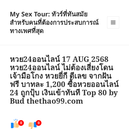
My Sex Tour: ทัวร์ที่ทันสมัย
สำหรับคนที่ต้องการประสบการณ์
ทางเพศที่สุด
เมนู
และวิด
เจ็ต
หวย24ออนไลน์ 17 AUG 2568
หวย24ออนไลน์ ไม่ต้องเสี่ยงโดน
เจ้ามือโกง หวยยี่กี ตีเลข จากฝัน
ฟรี บาทละ 1,200 ซื้อหวยออนไลน์
24 ถูกปุ้บ เงินเข้าทันที Top 80 by
Bud thethao99.com
0
0