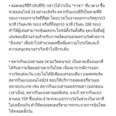
• ลอตเตอรี่ยี่กี (จับยี่กี): กล่าวได้ว่าเป็น “ราชา” ที่แวดวง ซื้อ
หวยออนไลน์ 24 อย่างแท้จริง สลากกินแบ่งยี่กีเป็นหวยที่มี
รอบการออกรางวัลถี่ที่สุด โดยบางเว็บอาจออกรางวัลทุกๆ15
นาที (วันละ96 รอบ) หรือถี่ถึงทุกๆ5 นาที (วันละ 288 รอบ)
ทำให้ผู้เล่นสามารถลุ้นผลประโยชน์ทั้งวันทั้งคืน จุดแข็งคือผู้
เล่นชอบมีส่วนร่วมสำหรับการผลิดอกออกผลรางวัลด้วยการ
“ยิงเลข” เพื่อนำไปคำนวณผลซึ่งเพิ่มความโปร่งใสและก็
ความสนุกสนานร่าเริงเข้าไปอีกระดับ
• สลากกินแบ่งฮานอย (หวยเวียดนาม): เป็นหวยเมืองนอกที่
ได้รับความนิยมอย่างมากในไทย เนื่องมาจากมีการออก
รางวัลแต่ละวัน และไม่ได้มีเพียงแค่รอบเดียว แพลตฟอร์ม
สลากกินแบ่งออนไลน์24 ชอบให้บริการลอตเตอรี่ฮานอย
หลายประเภท เช่น สลากกินแบ่งฮานอยธรรมดา (ออกตอน
เวลาเย็น), สลากกินแบ่งฮานอยพิเศษ, และก็ สลากกินแบ่ง
ฮานอย VIP ซึ่งแต่ละจำพวกจะออกรางวัลในช่วvงในเวลาที่
ไม่เหมือนกัน ทำให้คอลอตเตอรี่สามารถกระจายการลุ้นโชค
ได้ตลอดทั้งวัน