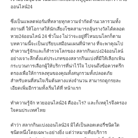
ออนไลน์24
ซึ่งเป็นแพลตฟอร์มที่ทลายทุกความจำกัดด้านเวลารวมทั้ง
สถานที่ ให้โอกาสให้นักเสี่ยงโชคสามารถลุ้นรางวัลได้ตลอด
หวย24ออนไลน์ 24 ชั่วโมง ไม่ว่าจะอยู่ที่ไหนบนโลกก็ตาม
บทความนี้จะเป็นเปรียบเสมือนแผนที่นำทาง ที่จะพาคุณไป
ทำความรู้จักและก็สำรวจโลกของ สลากกินแบ่ง24ออนไลน์
อย่างเจาะลึกตั้งแต่ประเภทของสลากกินแบ่งที่มีให้เลือกเฟ้น
กระบวนการเลือกผู้ให้บริการที่น่าไว้ใจ ไปจนถึงข้อควรตรึก
ตรองเพื่อให้การลงทุนของคุณทั้งสนุกรวมทั้งปลอดภัย
สำหรับคนที่สนใจเริ่มต้นทางแห่งจำนวน สามารถดูกรยละ
เอียดเพิ่มอีกรวมทั้งเริ่มได้ที่ หน้าแรก
ทำความรู้จัก หวยออนไลน์24 คืออะไร? และก็เหตุไรจึงครอง
ใจคนประเทศไทย
คำว่า สลากกินแบ่งออนไลน์24 มิได้เป็นลอตเตอรี่ชนิดใด
ชนิดหนึ่งโดยเฉพาะอย่างยิ่ง แต่ว่าหมายคือบริการ