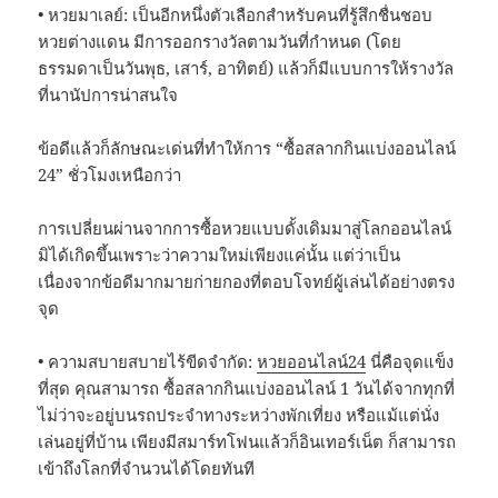
• หวยมาเลย์: เป็นอีกหนึ่งตัวเลือกสำหรับคนที่รู้สึกชื่นชอบ
หวยต่างแดน มีการออกรางวัลตามวันที่กำหนด (โดย
ธรรมดาเป็นวันพุธ, เสาร์, อาทิตย์) แล้วก็มีแบบการให้รางวัล
ที่นานัปการน่าสนใจ
ข้อดีแล้วก็ลักษณะเด่นที่ทำให้การ “ซื้อสลากกินแบ่งออนไลน์
24” ชั่วโมงเหนือกว่า
การเปลี่ยนผ่านจากการซื้อหวยแบบดั้งเดิมมาสู่โลกออนไลน์
มิได้เกิดขึ้นเพราะว่าความใหม่เพียงแค่นั้น แต่ว่าเป็น
เนื่องจากข้อดีมากมายก่ายกองที่ตอบโจทย์ผู้เล่นได้อย่างตรง
จุด
• ความสบายสบายไร้ขีดจำกัด:
หวยออนไลน์24
นี่คือจุดแข็ง
ที่สุด คุณสามารถ ซื้อสลากกินแบ่งออนไลน์ 1 วันได้จากทุกที่
ไม่ว่าจะอยู่บนรถประจำทางระหว่างพักเที่ยง หรือแม้แต่นั่ง
เล่นอยู่ที่บ้าน เพียงมีสมาร์ทโฟนแล้วก็อินเทอร์เน็ต ก็สามารถ
เข้าถึงโลกที่จำนวนได้โดยทันที