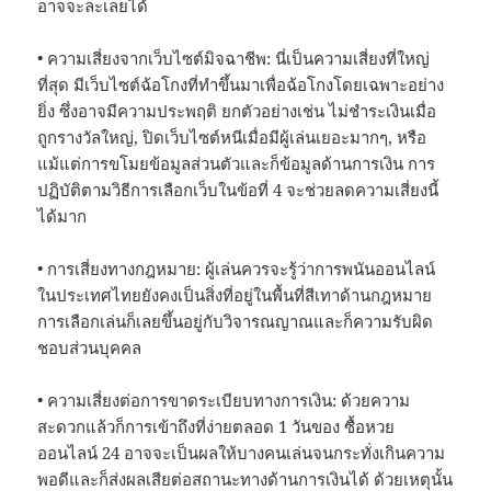
อาจจะละเลยได้
• ความเสี่ยงจากเว็บไซต์มิจฉาชีพ: นี่เป็นความเสี่ยงที่ใหญ่
ที่สุด มีเว็บไซต์ฉ้อโกงที่ทำขึ้นมาเพื่อฉ้อโกงโดยเฉพาะอย่าง
ยิ่ง ซึ่งอาจมีความประพฤติ ยกตัวอย่างเช่น ไม่ชำระเงินเมื่อ
ถูกรางวัลใหญ่, ปิดเว็บไซต์หนีเมื่อมีผู้เล่นเยอะมากๆ, หรือ
แม้แต่การขโมยข้อมูลส่วนตัวและก็ข้อมูลด้านการเงิน การ
ปฏิบัติตามวิธีการเลือกเว็บในข้อที่ 4 จะช่วยลดความเสี่ยงนี้
ได้มาก
• การเสี่ยงทางกฎหมาย: ผู้เล่นควรจะรู้ว่าการพนันออนไลน์
ในประเทศไทยยังคงเป็นสิ่งที่อยู่ในพื้นที่สีเทาด้านกฎหมาย
การเลือกเล่นก็เลยขึ้นอยู่กับวิจารณญาณและก็ความรับผิด
ชอบส่วนบุคคล
• ความเสี่ยงต่อการขาดระเบียบทางการเงิน: ด้วยความ
สะดวกแล้วก็การเข้าถึงที่ง่ายตลอด 1 วันของ ซื้อหวย
ออนไลน์ 24 อาจจะเป็นผลให้บางคนเล่นจนกระทั่งเกินความ
พอดีและก็ส่งผลเสียต่อสถานะทางด้านการเงินได้ ด้วยเหตุนั้น