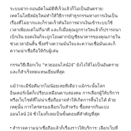
ระบบฝาก-ถอนอัตโนมัติที่เร็วแล้วก็ไม่เป็นอันตราย:
เทคโนโลยีสมัยใหม่ทำให้วิธีการทำธุรกรรมทางการเงินเป็น
เรื่องที่ไม่ยากและก็รวดเร็วทันใจการฝากเงินเข้าระบบใช้
เวลาเพียงแต่ไม่กี่นาที และก็เมื่อคุณถูกรางวัลแล้วก็ปรารถนา
เบิกเงิน ยอดเงินก็จะถูกโอนฝากบัญชีธนาคารของคุณภายใน
ช่วงเวลาอันสั้น ซึ่งสร้างความมั่นใจและความเชื่อมั่นและก็
ความน่าเชื่อถือให้กับผู้เล่น
กรรมวิธีเลือกเว็บ “หวยออนไลน์24” ยังไงให้ไม่เป็นอันตราย
และก็สำเร็จทดแทนเยี่ยมที่สุด
แม้ว่าจะมีข้อดีมากไม่น้อยเลยทีเดียว แม้กระนั้นโลก
อินเตอร์เน็ตก็เปรียบเหมือนดาบสองคม การเลือกผู้ให้บริการ
หรือเว็บไซต์ที่ไม่น่าเชื่อถืออาจทำให้เกิดการสิ้นไปได้ ด้วย
เหตุนั้น การไตร่ตรองเลือกเว็บสำหรับ ซื้อสลากกินแบ่ง
ออนไลน์ 24 ชั่วโมงก็เลยเป็นขั้นตอนที่สำคัญที่สุด
• สำรวจความน่าเชื่อถือแล้วก็เรื่องราวให้บริการ: เลือกเว็บที่