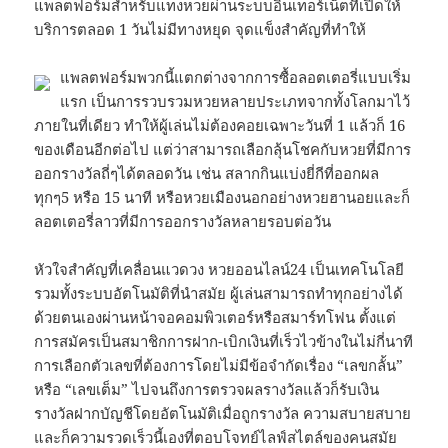
แพลตฟอร์มสำหรับแทงหวยผ่านระบบอินเทอร์เน็ตที่เปิดให้
บริการตลอด 1 วันไม่มีทางหยุด จุดแข็งสำคัญที่ทำให้
แพลตฟอร์มพวกนี้แตกต่างจากการซื้อลอตเตอรี่แบบเริ่ม
แรก เป็นการรวบรวมหวยหลายประเภทจากทั้งโลกมาไว้
ภายในที่เดียว ทำให้ผู้เล่นไม่ต้องคอยเฉพาะวันที่ 1 แล้วก็ 16
ของเดือนอีกต่อไป แต่ว่าสามารถเลือกลุ้นโชคกับหวยที่มีการ
ออกรางวัลถี่ๆได้ตลอดวัน เช่น สลากกินแบ่งยี่กีที่ออกผล
ทุกๆ5 หรือ 15 นาที หรือหวยเมืองนอกอย่างหวยฮานอยและก็
ลอตเตอรี่ลาวที่มีการออกรางวัลหลายรอบต่อวัน
หัวใจสำคัญที่เคลื่อนแวดวง หวยออนไลน์24 เป็นเทคโนโลยี
รวมทั้งระบบอัตโนมัติที่นำสมัย ผู้เล่นสามารถทำทุกอย่างได้
ด้วยตนเองผ่านหน้าจอคอมพิวเตอร์หรือสมาร์ทโฟน ตั้งแต่
การสมัครเป็นสมาชิกการฝาก-เบิกเงินที่เร็วไวข้างในไม่กี่นาที
การเลือกตัวเลขที่ต้องการโดยไม่มีข้อจำกัดเรื่อง “เลขกลั้น”
หรือ “เลขเต็ม” ไปจนถึงการตรวจผลรางวัลแล้วก็รับเงิน
รางวัลฝากบัญชีโดยอัตโนมัติเมื่อถูกรางวัล ความสบายสบาย
และก็ความรวดเร็วนี้เองที่ตอบโจทย์ไลฟ์สไตล์ของคนสมัย