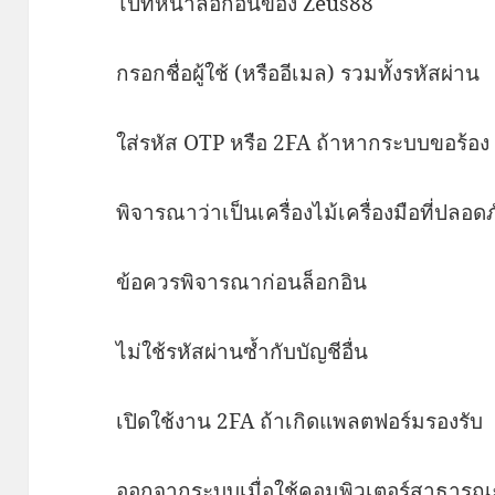
ไปที่หน้าล็อกอินของ Zeus88
กรอกชื่อผู้ใช้ (หรืออีเมล) รวมทั้งรหัสผ่าน
ใส่รหัส OTP หรือ 2FA ถ้าหากระบบขอร้อง
พิจารณาว่าเป็นเครื่องไม้เครื่องมือที่ปลอ
ข้อควรพิจารณาก่อนล็อกอิน
ไม่ใช้รหัสผ่านซ้ำกับบัญชีอื่น
เปิดใช้งาน 2FA ถ้าเกิดแพลตฟอร์มรองรับ
ออกจากระบบเมื่อใช้คอมพิวเตอร์สาธารณ