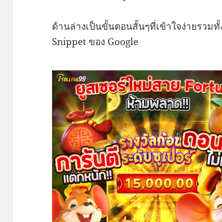
ด้านล่างเป็นขั้นตอนสั้นๆที่เข้าใจง่ายรว
Snippet ของ Google