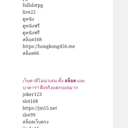
fullslotpg
live22
ดูหนัง
ดูหนังฟรี
ดูหนังฟรี
สล็อต168
https://hongkong456.me
สล็อต66
เว็บคาสิโนน่าเล่น ทั้ง
สล็อต
และ
บาคาร่า
ตึงจริงแตกบ่อยมาก
joker123
slot168
https://jin55.net
slot99
สล็อตเว็บตรง