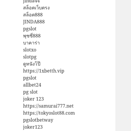
jinda44
สล็อตเว็บตรง
สล็อต888
JINDA888
pgslot
พุซซี่888
บาคาร่า
slotxo
slotpg
ดูหนังโป๊
https://1xbetth.vip
pgslot
allbet24
pg slot
joker 123
https://samurai777.net
https://tokyoslot88.com
pgslotbetway
joker123