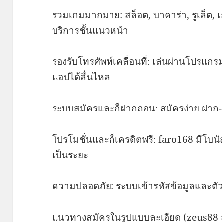
รวมเกมมากมาย: สล็อต, บาคาร่า, รูเล็ต, เ
บริการชั้นแนวหน้า
รองรับโทรศัพท์เคลื่อนที่: เล่นผ่านโปรแกร
แอปได้ลื่นไหล
ระบบสมัครและก็ฝากถอน: สมัครง่าย ฝาก
โปรโมชั่นและก็เครดิตฟรี:
faro168
มีโบนั
เป็นระยะ
ความปลอดภัย: ระบบเข้ารหัสข้อมูลและตัว
แนวทางสมัครในรูปแบบละเอียด (zeus88 