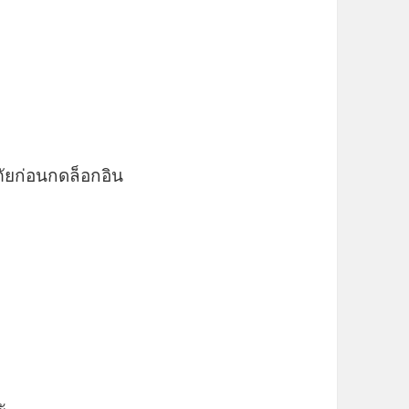
ดภัยก่อนกดล็อกอิน
ะ