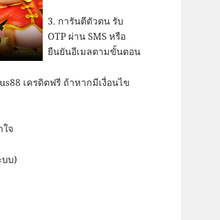
3. การันตีตัวตน รับ
OTP ผ่าน SMS หรือ
ยืนยันอีเมลตามขั้นตอน
eus88 เครดิตฟรี ถ้าหากมีเงื่อนไข
ูกใจ
ระบบ)