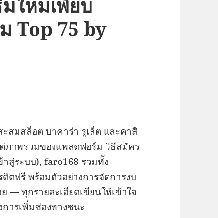
ธีมใหม่เพียบ
ุ่ม Top 75 by
ะสมสล็อต บาคาร่า รูเล็ต และคาสิ
ั้งแต่ภาพรวมของแพลตฟอร์ม วิธีสมัคร
ข้าสู่ระบบ),
faro168
รวมทั้ง
รดิตฟรี พร้อมตัวอย่างการจัดการงบ
 — ทุกรายละเอียดเขียนให้เข้าใจ
ต้องการเพิ่มช่องทางชนะ