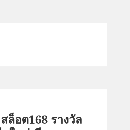
สล็อต168 รางวัล