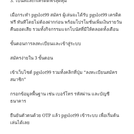
3. โบนัสและก็เครดิตฟรีสุดคุ้ม
เมื่อกระทำ pgslot99 สมัคร ผู้เล่นจะได้รับ pgslot99 เครดิต
ฟรี ทันทีโดยไม่ต้องฝากก่อน พร้อมโปรโมชั่นเพิ่มเงินรายวัน
คืนยอดเสีย รวมทั้งกิจกรรมแจกโบนัสที่มีให้ตลอดทั้งเดือน
ขั้นตอนการลงทะเบียนและเข้าสู่ระบบ
สมัครง่ายใน 3 ขั้นตอน
เข้าเว็บไซต์ pgslot99 รวมทั้งคลิกที่ปุ่ม “ลงทะเบียนสมัคร
สมาชิก”
กรอกข้อมูลพื้นฐาน เช่น เบอร์โทร รหัสผ่าน และบัญชี
ธนาคาร
ยืนยันตัวตนด้วย OTP แล้ว pgslot99 เข้าระบบ เพื่อเริ่มต้น
เล่นได้เลย