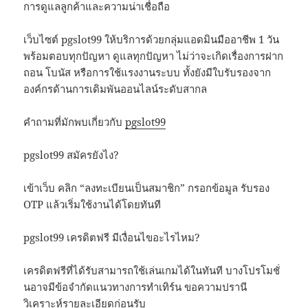
การดูแลลูกค้าและความน่าเชื่อถือ
เว็บไซต์ pgslot99 ให้บริการด้วยกลุ่มแอดมินมืออาชีพ 1 วัน
พร้อมตอบทุกปัญหา ดูแลทุกปัญหา ไม่ว่าจะเกิดเรื่องการฝาก
ถอน โบนัส หรือการใช้แรงงานระบบ ทั้งยังมีใบรับรองจาก
องค์กรด้านการเดิมพันออนไลน์ระดับสากล
คำถามที่มักพบเกี่ยวกับ
pgslot99
pgslot99 สมัครยังไง?
เข้าเว็บ คลิก “ลงทะเบียนเป็นสมาชิก” กรอกข้อมูล รับรอง
OTP แล้วเริ่มใช้งานได้โดยทันที
pgslot99 เครดิตฟรี มีเงื่อนไขอะไรไหม?
เครดิตฟรีที่ได้รับสามารถใช้เล่นเกมได้ในทันที บางโปรโมชั่
นอาจมีข้อจำกัดแนวทางการทำเทิร์น ขอความปรานี
วิเคราะห์รายละเอียดก่อนรับ