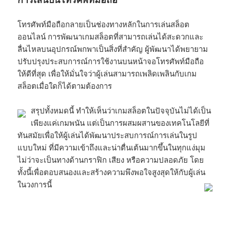
โทรศัพท์มือถือกลายเป็นช่องทางหลักในการเล่นสล็อต
ออนไลน์ การพัฒนาเกมสล็อตที่สามารถเล่นได้สะดวกและ
ลื่นไหลบนอุปกรณ์พกพาเป็นสิ่งที่สำคัญ ผู้พัฒนาได้พยายาม
ปรับปรุงประสบการณ์การใช้งานบนหน้าจอโทรศัพท์มือถือ
ให้ดีที่สุด เพื่อให้มั่นใจว่าผู้เล่นสามารถเพลิดเพลินกับเกม
สล็อตเมื่อใดก็ได้ตามต้องการ
สรุปทั้งหมดนี้ ทำให้เห็นว่าเกมสล็อตในปัจจุบันไม่ได้เป็น
เพียงแค่เกมพนัน แต่เป็นการผสมผสานของเทคโนโลยีที่
ทันสมัยเพื่อให้ผู้เล่นได้พัฒนาประสบการณ์การเล่นในรูป
แบบใหม่ ที่มีความเข้าถึงและน่าตื่นเต้นมากขึ้นในทุกแง่มุม
ไม่ว่าจะเป็นทางด้านกราฟิก เสียง หรือความปลอดภัย โดย
ทั้งนี้เพื่อตอบสนองและสร้างความพึงพอใจสูงสุดให้กับผู้เล่น
ในวงการนี้