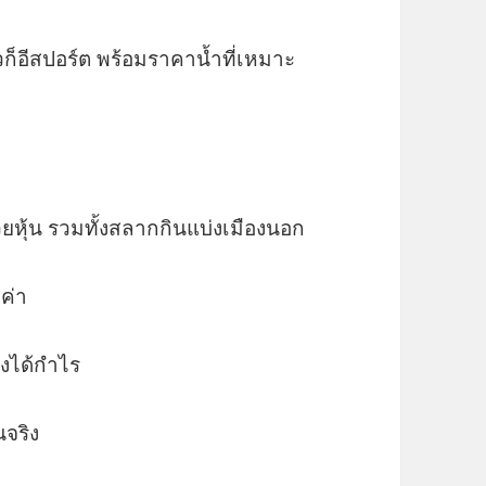
็อีสปอร์ต พร้อมราคาน้ำที่เหมาะ
ยหุ้น รวมทั้งสลากกินแบ่งเมืองนอก
ค่า
ทางได้กำไร
จริง