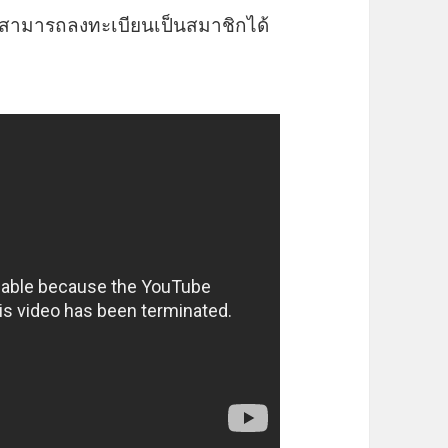
a สามารถลงทะเบียนเป็นสมาชิกได้