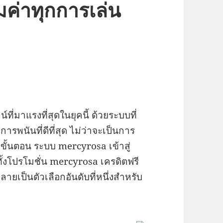
มค่าทุกการเล่น
่มาแรงที่สุดในยุคนี้ ด้วยระบบที่
ารพนันที่ดีที่สุด ไม่ว่าจะเป็นการ
ี่ขั้นตอน ระบบ mercyrosa เข้าสู่
ั้งโปรโมชั่น mercyrosa เครดิตฟรี
ลายเป็นตัวเลือกอันดับที่หนึ่งสำหรับ