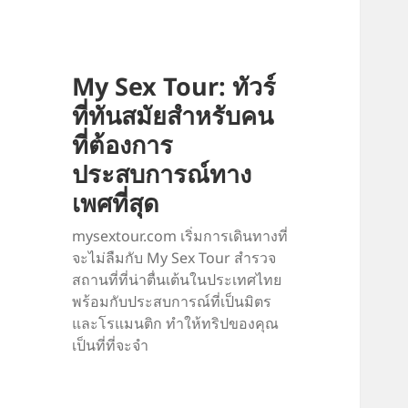
My Sex Tour: ทัวร์
ที่ทันสมัยสำหรับคน
ที่ต้องการ
ประสบการณ์ทาง
เพศที่สุด
mysextour.com เริ่มการเดินทางที่
จะไม่ลืมกับ My Sex Tour สำรวจ
สถานที่ที่น่าตื่นเต้นในประเทศไทย
พร้อมกับประสบการณ์ที่เป็นมิตร
และโรแมนติก ทำให้ทริปของคุณ
เป็นที่ที่จะจำ