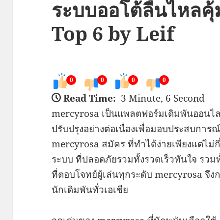
ระบบออโต้ลื่นไหลคุ้
Top 6 by Leif
0
0
0
0
Read Time:
3 Minute, 6 Second
mercyrosa เป็นแพลตฟอร์มเดิมพันออนไลน์ที
ปรับปรุงอย่างต่อเนื่องเพื่อมอบประสบการณ์ก
mercyrosa สมัคร ที่ทำได้ง่ายเพียงแต่ไม่ก
ระบบ ที่ปลอดภัยรวมทั้งรวดเร็วทันใจ รวมท
ที่ตอบโจทย์ผู้เล่นทุกระดับ mercyrosa จึงก
นักเดิมพันทั่วเอเชีย