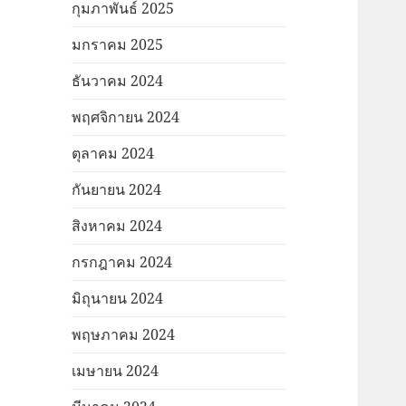
กุมภาพันธ์ 2025
มกราคม 2025
ธันวาคม 2024
พฤศจิกายน 2024
ตุลาคม 2024
กันยายน 2024
สิงหาคม 2024
กรกฎาคม 2024
มิถุนายน 2024
พฤษภาคม 2024
เมษายน 2024