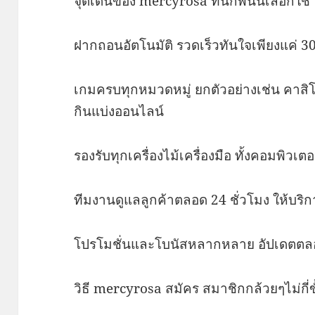
จุดเด่นของ mercyrosa ที่นักพนันเลือกใช้
ฝากถอนอัตโนมัติ รวดเร็วทันใจเพียงแค่ 30
เกมครบทุกหมวดหมู่ ยกตัวอย่างเช่น คาสิ
กินแบ่งออนไลน์
รองรับทุกเครื่องไม้เครื่องมือ ทั้งคอมพิวเต
ทีมงานดูแลลูกค้าตลอด 24 ชั่วโมง ให้บร
โปรโมชั่นและโบนัสหลากหลาย อัปเดตตลอด
วิธี mercyrosa สมัคร สมาชิกกล้วยๆไม่กี่