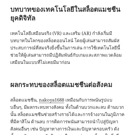
บทบาทของเทคโนโลยีในสล็อตแมชชีน
ยุคดิจิทัล
เทคโนโลยีเสมือนจริง (VR) และเสริม (AR) กำลังเริ่มมี
บทบาทในโลกของสล็อตออนไลน์ โดยผู้เล่นสามารถสัมผัส
ประสบการณ์ที่สมจริงยิ่งขึ้นในการเล่น การใช้เทคโนโลยีนี้
ช่วยให้ผู้เล่นสามารถมีปฏิสัมพันธ์กับเกมและสภาพแวดล้อม
เสมือนในแบบที่ไม่เคยมีมาก่อน
ผลกระทบของสล็อตแมชชีนต่อสังคม
สล็อตแมชชีน,
nakoya1688
เหมือนกับการพนันรูปแบ
บอื่นๆ, มีผลกระทบทางสังคม ทั้งในด้านบวกและลบ ด้านบวก
นั้น สล็อตแมชชีนช่วยสร้างรายได้และการจ้างงานในภูมิภาค
ที่มีคาสิโน ด้านลบ การติดการพนันสามารถนำไปสู่ปัญหา
สังคมอื่นๆ เช่น ปัญหาทางการเงินและปัญหาครอบครัว ดัง