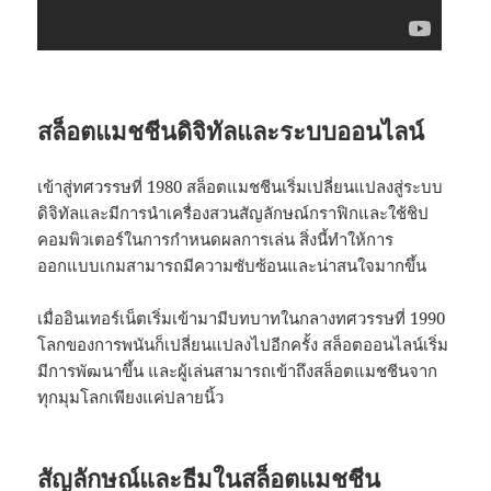
สล็อตแมชชีนดิจิทัลและระบบออนไลน์
เข้าสู่ทศวรรษที่ 1980 สล็อตแมชชีนเริ่มเปลี่ยนแปลงสู่ระบบ
ดิจิทัลและมีการนำเครื่องสวนสัญลักษณ์กราฟิกและใช้ชิป
คอมพิวเตอร์ในการกำหนดผลการเล่น สิ่งนี้ทำให้การ
ออกแบบเกมสามารถมีความซับซ้อนและน่าสนใจมากขึ้น
เมื่ออินเทอร์เน็ตเริ่มเข้ามามีบทบาทในกลางทศวรรษที่ 1990
โลกของการพนันก็เปลี่ยนแปลงไปอีกครั้ง สล็อตออนไลน์เริ่ม
มีการพัฒนาขึ้น และผู้เล่นสามารถเข้าถึงสล็อตแมชชีนจาก
ทุกมุมโลกเพียงแค่ปลายนิ้ว
สัญลักษณ์และธีมในสล็อตแมชชีน