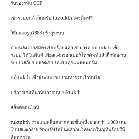
รับรองรหัส OTP
เข้าระบบแล้วก็กดรับ tuktukth เครดิตฟรี
วิธี
nakoya1688 เข้าสู่ระบบ
ภายหลังจากสมัครเรียบร้อยแล้ว สามารถ tuktukth เข้า
ระบบ ได้ในทันที เพียงแค่กรอกเบอร์โทรศัพท์แล้วก็รหัสผ่าน
ระบบเสถียร ปลอดภัย รองรับทุกแพลตฟอร์ม
tuktukth เข้าสู่ระบบง่าย รวมทั้งรวดเร็วทันใจ
บริการเกมที่นานัปการบน tuktukth
สล็อตออนไลน์
tuktukth รวมเกมสล็อตจากค่ายชั้นหนึ่งมากกว่า 1,000 เกม
โบนัสแตกง่าย ฟีพบร์ฟรีสปินแล้วก็แจ็คพอตใหญ่ที่พร้อมให้
ลุ้นทุกๆวัน