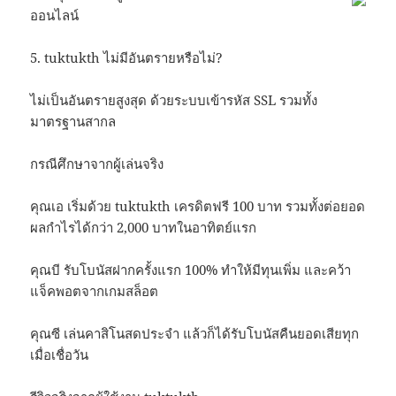
ออนไลน์
5. tuktukth ไม่มีอันตรายหรือไม่?
ไม่เป็นอันตรายสูงสุด ด้วยระบบเข้ารหัส SSL รวมทั้ง
มาตรฐานสากล
กรณีศึกษาจากผู้เล่นจริง
คุณเอ เริ่มด้วย tuktukth เครดิตฟรี 100 บาท รวมทั้งต่อยอด
ผลกำไรได้กว่า 2,000 บาทในอาทิตย์แรก
คุณบี รับโบนัสฝากครั้งแรก 100% ทำให้มีทุนเพิ่ม และคว้า
แจ็คพอตจากเกมสล็อต
คุณซี เล่นคาสิโนสดประจำ แล้วก็ได้รับโบนัสคืนยอดเสียทุก
เมื่อเชื่อวัน