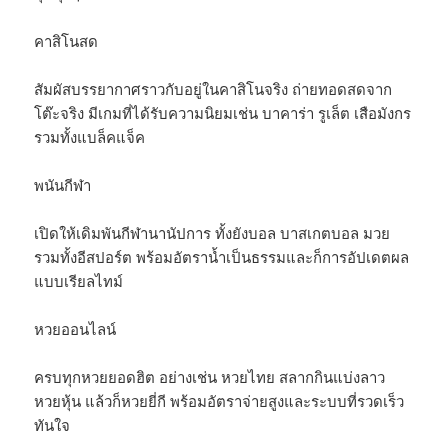
คาสิโนสด
สัมผัสบรรยากาศราวกับอยู่ในคาสิโนจริง ถ่ายทอดสดจาก
โต๊ะจริง มีเกมที่ได้รับความนิยมเช่น บาคาร่า รูเล็ต เสือมังกร
รวมทั้งแบล็คแจ็ค
พนันกีฬา
เปิดให้เดิมพันกีฬานานัปการ ทั้งยังบอล บาสเกตบอล มวย
รวมทั้งอีสปอร์ต พร้อมอัตราน้ำเป็นธรรมและก็การอัปเดตผล
แบบเรียลไทม์
หวยออนไลน์
ครบทุกหวยยอดฮิต อย่างเช่น หวยไทย สลากกินแบ่งลาว
หวยหุ้น แล้วก็หวยยี่กี พร้อมอัตราจ่ายสูงและระบบที่รวดเร็ว
ทันใจ