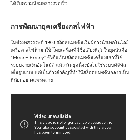
ได้รับความนิยมอย่างรวดเร็ว
การพัฒนายุคเครื่องกลไฟฟ้า
ในช่วงทศวรรษที่ 1960 สล็อตแมชชีนเริ่มมีการนำเทคโนโลยี
เครื่องกลไฟฟ้ามาใช้ โดยเครื่องที่มีชื่อเสียงที่สุดในยุคนั้นคือ
“Money Honey” ซึ่งถือเป็นสล็อตแมชชีนเครื่องแรกที่ใช้
ระบบจ่ายเงินอัตโนมัติ แม้ว่าในยุคนี้จะยังไม่ใช่ระบบดิจิทัล
เต็มรูปแบบ แต่เป็นก้าวสำคัญที่ทำให้สล็อตแมชชีนกลายเป็น
ที่นิยมอย่างแพร่หลาย