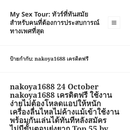
My Sex Tour: ทัวร์ที่ทันสมัย
สำหรับคนที่ต้องการประสบการณ์
ทางเพศที่สุด
เมนู
และวิด
เจ็ต
ป้ายกำกับ:
nakoya1688 เครดิตฟรี
nakoya1688 24 October
nakoya1688 เครดิตฟรี ใช้งาน
ง่ายไม่ต้องโหลดแอปให้หนัก
เครื่องลื่นไหลไม่ค้างแม้เข้าใช้งาน
พร้อมกันเล่นได้ทันทีหลังสมัคร
ไม่มีขั้นตอนยุ่งยาก Top 55 by