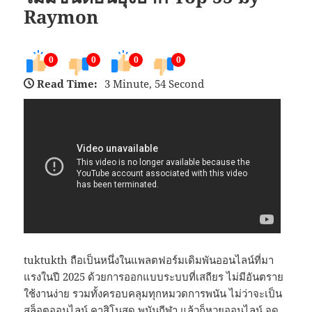
Raymon
0
0
0
0
Read Time:
3 Minute, 54 Second
tuktukth ถือเป็นหนึ่งในแพลตฟอร์มเดิมพันออนไลน์ที่มา
แรงในปี 2025 ด้วยการออกแบบระบบที่เสถียร ไม่มีอันตราย
ใช้งานง่าย รวมทั้งครอบคลุมทุกหมวดการพนัน ไม่ว่าจะเป็น
สล็อตออนไลน์ คาสิโนสด พนันกีฬา แล้วก็หวยออนไลน์ จุด