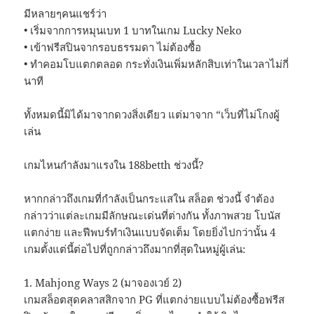
มีหลายๆคนแชร์ว่า
• เริ่มจากการหมุนเบท 1 บาทในเกม Lucky Neko
• เข้าฟรีสปินจากรอบธรรมดา ไม่ต้องซื้อ
• ทำคอมโบแตกตลอด กระทั่งเงินเพิ่มหลักสิบเท่าในเวลาไม่กี่
นาที
ทั้งหมดนี้มิได้มาจากดวงสิ่งเดียว แต่มาจาก “เว็บที่ไม่โกงผู้
เล่น
เกมไหนกำลังมาแรงใน 188betth ช่วงนี้?
หากกล่าวถึงเกมที่กำลังเป็นกระแสใน สล็อต ช่วงนี้ จำต้อง
กล่าวว่าแต่ละเกมมีลักษณะเด่นที่ต่างกัน ทั้งภาพสวย โบนัส
แตกง่าย และฟีพบร์ทำเงินแบบจัดเต็ม โดยยิ่งไปกว่านั้น 4
เกมตั้งแต่นี้ต่อไปที่ถูกกล่าวถึงมากที่สุดในหมู่ผู้เล่น:
1. Mahjong Ways 2 (มาจองเวย์ 2)
เกมสล็อตสุดคลาสสิกจาก PG ที่แตกง่ายแบบไม่ต้องซื้อฟรีส