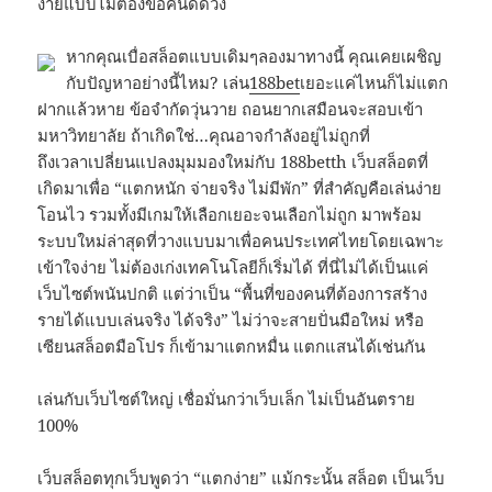
ง่ายแบบไม่ต้องขอคืนดีดวง
หากคุณเบื่อสล็อตแบบเดิมๆลองมาทางนี้ คุณเคยเผชิญ
กับปัญหาอย่างนี้ไหม? เล่น
188bet
เยอะแค่ไหนก็ไม่แตก
ฝากแล้วหาย ข้อจำกัดวุ่นวาย ถอนยากเสมือนจะสอบเข้า
มหาวิทยาลัย ถ้าเกิดใช่…คุณอาจกำลังอยู่ไม่ถูกที่
ถึงเวลาเปลี่ยนแปลงมุมมองใหม่กับ 188betth เว็บสล็อตที่
เกิดมาเพื่อ “แตกหนัก จ่ายจริง ไม่มีพัก” ที่สำคัญคือเล่นง่าย
โอนไว รวมทั้งมีเกมให้เลือกเยอะจนเลือกไม่ถูก มาพร้อม
ระบบใหม่ล่าสุดที่วางแบบมาเพื่อคนประเทศไทยโดยเฉพาะ
เข้าใจง่าย ไม่ต้องเก่งเทคโนโลยีก็เริ่มได้ ที่นี่ไม่ได้เป็นแค่
เว็บไซต์พนันปกติ แต่ว่าเป็น “พื้นที่ของคนที่ต้องการสร้าง
รายได้แบบเล่นจริง ได้จริง” ไม่ว่าจะสายปั่นมือใหม่ หรือ
เซียนสล็อตมือโปร ก็เข้ามาแตกหมื่น แตกแสนได้เช่นกัน
เล่นกับเว็บไซต์ใหญ่ เชื่อมั่นกว่าเว็บเล็ก ไม่เป็นอันตราย
100%
เว็บสล็อตทุกเว็บพูดว่า “แตกง่าย” แม้กระนั้น สล็อต เป็นเว็บ