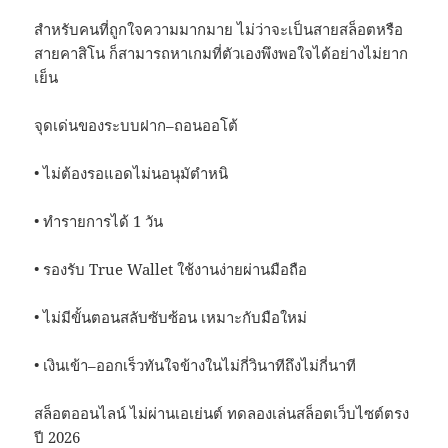
สำหรับคนที่ถูกใจความมากมาย ไม่ว่าจะเป็นสายสล็อตหรือ
สายคาสิโน ก็สามารถหาเกมที่ตัวเองพึงพอใจได้อย่างไม่ยาก
เย็น
จุดเด่นของระบบฝาก–ถอนออโต้
• ไม่ต้องรอแอดไม่นอนุมัตำหนิ
• ทำรายการได้ 1 วัน
• รองรับ True Wallet ใช้งานง่ายผ่านมือถือ
• ไม่มีขั้นตอนสลับซับซ้อน เหมาะกับมือใหม่
• เงินเข้า–ออกเร็วทันใจข้างในไม่กี่วินาทีถึงไม่กี่นาที
สล็อตออนไลน์ ไม่ผ่านเอเย่นต์ ทดลองเล่นสล็อตเว็บไซต์ตรง
ปี 2026