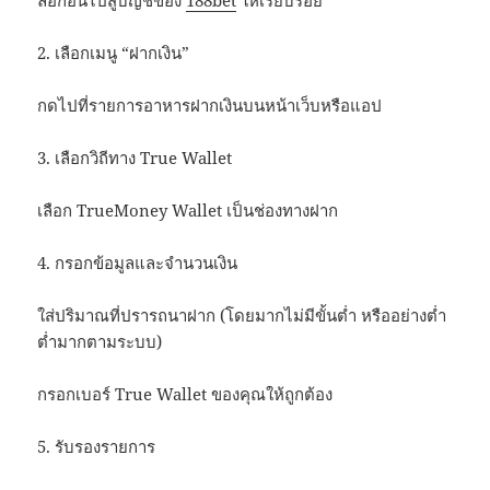
ล็อกอินไปสู่บัญชีของ
188bet
ให้เรียบร้อย
2. เลือกเมนู “ฝากเงิน”
กดไปที่รายการอาหารฝากเงินบนหน้าเว็บหรือแอป
3. เลือกวิถีทาง True Wallet
เลือก TrueMoney Wallet เป็นช่องทางฝาก
4. กรอกข้อมูลและจำนวนเงิน
ใส่ปริมาณที่ปรารถนาฝาก (โดยมากไม่มีขั้นต่ำ หรืออย่างต่ำ
ต่ำมากตามระบบ)
กรอกเบอร์ True Wallet ของคุณให้ถูกต้อง
5. รับรองรายการ