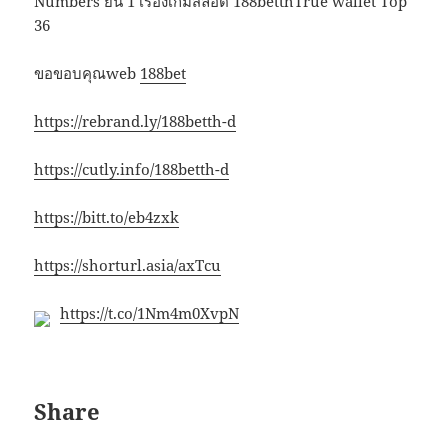
Numbers ยืน 1 เรื่องเกมสล็อต 188betthTrue wallet Top
36
ขอขอบคุณweb
188bet
https://rebrand.ly/188betth-d
https://cutly.info/188betth-d
https://bitt.to/eb4zxk
https://shorturl.asia/axTcu
https://t.co/1Nm4m0XvpN
Share