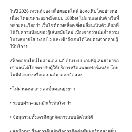
ในปี 2026 เทรนด์ของ สล็อตออนไลน์ ยังคงเติบโตอย่างต่อ
เนื่อง โดยเฉพาะอย่างยิ่งแบบ 188bet ไม่ผ่านเอเย่นต์ หรือที่
หลายคนเรียกว่า เว็บไซต์ตรงสล็อต ซึ่งเปลี่ยนเป็นตัวเลือกที่
ได้รับความนิยมของผู้เล่นสมัยใหม่ เนื่องจากว่าเน้นย้ำความ
โปร่งสบายใส ระบบไว และเข้าถึงเกมได้โดยตรงจากค่ายผู้
ให้บริการ
สล็อตออนไลน์ไม่ผ่านเอเย่นต์ เป็นระบบเกมที่ผู้เล่นสามารถ
เข้าเล่นได้โดยตรงกับผู้ให้บริการหรือแพลตฟอร์มหลัก โดย
ไม่มีตัวกลางหรือเอเย่นต์มาคอยจัดแจง
• ไม่ผ่านคนกลาง ลดขั้นตอนยุ่งยาก
• ระบบฝาก–ถอนมักเร็วทันใจกว่า
• ข้อมูลรวมทั้งเครดิตถูกจัดการแบบอัตโนมัติ
• ลดปัญหาเรื่องการดีเลย์หรือการติดต่อซัพพอร์ตหลายขั้น