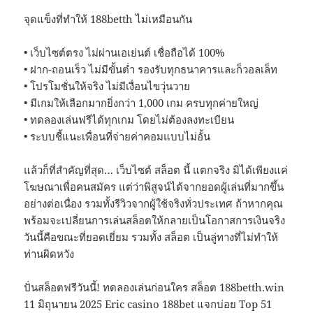
จุดแข็งที่ทำให้ 188betth ไม่เหมือนกัน
• เว็บไซต์ตรง ไม่ผ่านเอเย่นต์ เชื่อถือได้ 100%
• ฝาก-ถอนเร็ว ไม่มีขั้นต่ำ รองรับทุกธนาคารและก็วอลเล็ท
• โปรโมชั่นให้จริง ไม่มีเงื่อนไขวุ่นวาย
• มีเกมให้เลือกมากยิ่งกว่า 1,000 เกม ครบทุกค่ายใหญ่
• ทดลองเล่นฟรีได้ทุกเกม โดยไม่ต้องลงทะเบียน
• ระบบชี้แนะเพื่อนที่จ่ายค่าคอมแบบไม่อั้น
แล้วก็ที่สำคัญที่สุด… เว็บไซต์ สล็อต นี้ แตกจริง มิได้เพียงแค่
โฆษณาเพื่อคนสมัคร แต่ว่าพิสูจน์ได้จากยอดผู้เล่นที่มากขึ้น
อย่างต่อเนื่อง รวมทั้งรีวิวจากผู้ใช้จริงทั่วประเทศ ถ้าหากคุณ
พร้อมจะเปลี่ยนการเล่นสล็อตให้กลายเป็นโอกาสการเงินจริง
วันนี้คือขณะที่ยอดเยี่ยม รวมทั้ง สล็อต เป็นลู่ทางที่ไม่ทำให้
ท่านผิดหวัง
ปั่นสล็อตฟรีวันนี้! ทดลองเล่นก่อนใคร สล็อต 188betth.win
11 มิถุนายน 2025 Eric casino 188bet แจกบ่อย Top 51