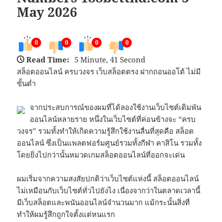
May 2026
0
0
0
0
Read Time:
5 Minute, 41 Second
สล็อตออนไลน์ ครบวงจร เว็บสล็อตตรง ฝากถอนออโต้ ไม่มี
ขั้นต่ำ
จากประสบการณ์ของผมที่ได้ลองใช้งานเว็บไซต์เดิมพัน
ออนไลน์หลายราย หนึ่งในเว็บไซต์ที่ค่อนข้างจะ “ครบ
วงจร” รวมทั้งทำให้เกิดความรู้สึกใช้งานลื่นที่สุดคือ สล็อต
ออนไลน์ ซึ่งเป็นแพลตฟอร์มศูนย์รวมทั้งกีฬา คาสิโน รวมทั้ง
โดยยิ่งไปกว่านั้นหมวดเกมสล็อตออนไลน์ที่ออกจะเด่น
ผมเริ่มจากความสงสัยปกติว่าเว็บไซต์แห่งนี้ สล็อตออนไลน์
ไม่เหมือนกับเว็บไซต์ทั่วไปยังไง เนื่องจากว่าในตลาดเวลานี้
มีเว็บสล็อตและพนันออนไลน์จำนวนมาก แม้กระนั้นสิ่งที่
ทำให้ผมรู้สึกถูกใจตั้งแต่หนแรก