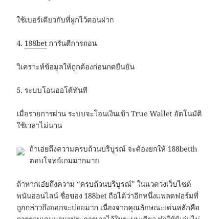
ใช้เบอร์เดียวกับที่ผูกไว้ตอนฝาก
4.
188bet
การันตีการถอน
วิเคราะห์ข้อมูลให้ถูกต้องก่อนกดยืนยัน
5. ระบบโอนออโต้ทันที
เมื่อรายการผ่าน ระบบจะโอนเงินเข้า True Wallet อัตโนมัติ
ใช้เวลาไม่นาน
ถ้าเอ่ยถึงความครบถ้วนบริบูรณ์ จะต้องยกให้ 188betth
ตอบโจทย์เกมมากมาย
ถ้าหากเอ๋ยถึงความ “ครบถ้วนบริบูรณ์” ในแวดวงเว็บไซต์
พนันออนไลน์ ชื่อของ 188bet ถือได้ว่าอีกหนึ่งแพลตฟอร์มที่
ถูกกล่าวถึงออกจะบ่อยมาก เนื่องจากคุณลักษณะเด่นหลักคือ