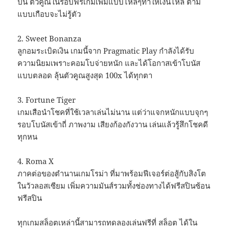
ปิน ตัวคูณในรอบฟรีเกมเพิ่มแบบไหลๆทำให้เงินไหล ตาม
แบบเกือบจะไม่รู้ตัว
2. Sweet Bonanza
ลูกอมระเบิดเงิน เกมนี้จาก Pragmatic Play กำลังได้รับ
ความนิยมเพราะคอมโบจ่ายหนัก และได้โอกาสเข้าโบนัส
แบบตลอด ลุ้นตัวคูณสูงสุด 100x ได้ทุกตา
3. Fortune Tiger
เกมเสือนำโชคที่ใช้เวลาเล่นไม่นาน แต่ว่าแจกหนักแบบจุกๆ
รอบโบนัสเข้าถี่ ภาพงาม เสียงก้องกังวาน เล่นแล้วรู้สึกโชคดี
ทุกหน
4. Roma X
ภาคต่อของตำนานเกมโรม่า ที่มาพร้อมฟีเจอร์ต่อสู้กับสิงโต
ในวัวลอสเซียม เพิ่มความมันส์รวมทั้งช่องทางได้ฟรีสปินซ้อน
ฟรีสปิน
ทุกเกมสล็อตเหล่านี้สามารถทดลองเล่นฟรีที่ สล็อต ได้ใน