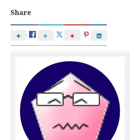
Share