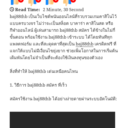
Read Time:
2 Minute, 30 Second
baj88thb เป็นเว็บไซต์พนันออนไลน์ที่รวบรวมเกมคาสิโนไว้
แบบครบวงจร ไม่ว่าจะเป็นสล็อต บาคาร่า คาสิโนสด หรือ
กีฬาออนไลน์ ผู้เล่นสามารถ baj88thb สมัคร ได้ข้างในไม่กี่
ขั้นตอน พร้อมใช้งาน baj88thb เข้าระบบ ได้โดยทันทีทุก
แพลตฟอร์ม และที่สะดุดตาที่สุดเป็น
baj88thb
เครดิตฟรี ที่
แจกให้แบบไม่มีเงื่อนไขยุ่งยาก ช่วยเพิ่มโอกาสในการเริ่มต้น
เดิมพันโดยไม่จำเป็นที่จะต้องใช้เงินลงทุนของตัวเอง
สิ่งที่ทำให้ baj88thb เด่นเหนือคนไหน
1. วิธีการ baj88thb สมัคร ที่เร็ว
สมัครใช้งาน baj88thb ได้อย่างง่ายดายผ่านระบบอัตโนมัติ: