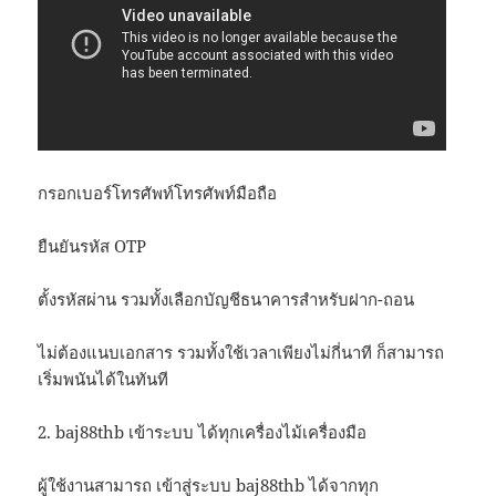
กรอกเบอร์โทรศัพท์โทรศัพท์มือถือ
ยืนยันรหัส OTP
ตั้งรหัสผ่าน รวมทั้งเลือกบัญชีธนาคารสำหรับฝาก-ถอน
ไม่ต้องแนบเอกสาร รวมทั้งใช้เวลาเพียงไม่กี่นาที ก็สามารถ
เริ่มพนันได้ในทันที
2. baj88thb เข้าระบบ ได้ทุกเครื่องไม้เครื่องมือ
ผู้ใช้งานสามารถ เข้าสู่ระบบ baj88thb ได้จากทุก