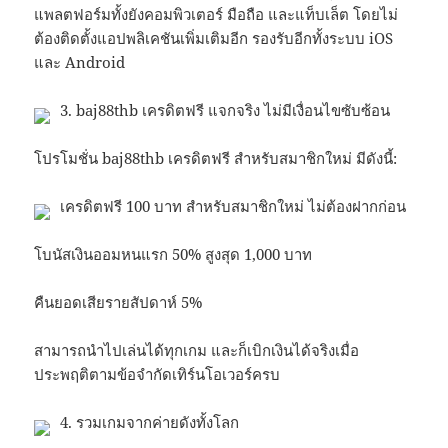
แพลตฟอร์มทั้งยังคอมพิวเตอร์ มือถือ และแท็บเล็ต โดยไม่
ต้องติดตั้งแอปพลิเคชันเพิ่มเติมอีก รองรับอีกทั้งระบบ iOS
และ Android
3. baj88thb เครดิตฟรี แจกจริง ไม่มีเงื่อนไขซับซ้อน
โปรโมชั่น baj88thb เครดิตฟรี สำหรับสมาชิกใหม่ มีดังนี้:
เครดิตฟรี 100 บาท สำหรับสมาชิกใหม่ ไม่ต้องฝากก่อน
โบนัสเงินออมหนแรก 50% สูงสุด 1,000 บาท
คืนยอดเสียรายสัปดาห์ 5%
สามารถนำไปเล่นได้ทุกเกม และก็เบิกเงินได้จริงเมื่อ
ประพฤติตามข้อจำกัดเทิร์นโอเวอร์ครบ
4. รวมเกมจากค่ายดังทั้งโลก