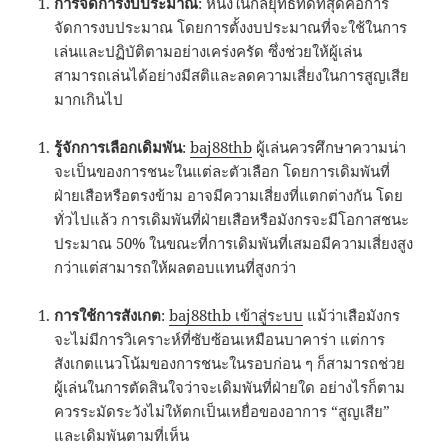
การจัดการงบประมาณ
: หนึ่งในกลยุทธ์ที่ดีที่สุดคือการ
จัดการงบประมาณ โดยการตั้งงบประมาณที่จะใช้ในการ
เล่นและปฏิบัติตามอย่างเคร่งครัด ซึ่งช่วยให้ผู้เล่น
สามารถเล่นได้อย่างมีสติและลดความเสี่ยงในการสูญเสีย
มากเกินไป
รู้จักการเลือกเดิมพัน
:
baj88thb
ผู้เล่นควรศึกษาความน่า
จะเป็นของการชนะในแต่ละตัวเลือก โดยการเดิมพันที่
ฝ่ายเสือหรือตรงข้าม อาจมีความเสี่ยงที่แตกต่างกัน โดย
ทั่วไปแล้ว การเดิมพันที่ฝ่ายเสือหรือมังกรจะมีโอกาสชนะ
ประมาณ 50% ในขณะที่การเดิมพันที่เสมอมีความเสี่ยงสูง
กว่าแต่สามารถให้ผลตอบแทนที่สูงกว่า
การใช้การสังเกต
:
baj88thb เข้าสู่ระบบ
แม้ว่าเสือมังกร
จะไม่มีการวิเคราะห์ที่ซับซ้อนเหมือนบาคาร่า แต่การ
สังเกตแนวโน้มของการชนะในรอบก่อน ๆ ก็สามารถช่วย
ผู้เล่นในการตัดสินใจว่าจะเดิมพันที่ฝ่ายใด อย่างไรก็ตาม
ควรระมัดระวังไม่ให้ตกเป็นเหยื่อของอาการ “สูญเสีย”
และเดิมพันตามที่เห็น