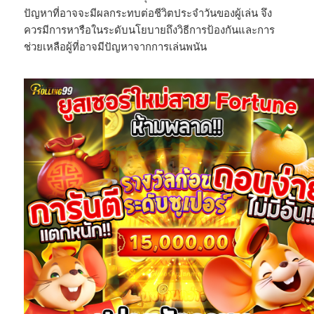
ปัญหาที่อาจจะมีผลกระทบต่อชีวิตประจำวันของผู้เล่น จึง
ควรมีการหารือในระดับนโยบายถึงวิธีการป้องกันและการ
ช่วยเหลือผู้ที่อาจมีปัญหาจากการเล่นพนัน