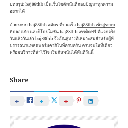
บทสรุป: baj88thb เป็นเว็บไซต์พนันที่ตอบปัญหาทุกความ
อยากได้
ด้วยระบบ baj88thb สมัคร ที่รวดเร็ว
baj88thb เข้าสู่ระบบ
ที่ปลอดภัย และก็โปรโมชั่น baj88thb เครดิตฟรี ที่แจกจริง
วันแล้ววันเล่า baj88thb จึงเป็นลู่ทางที่เหมาะสมสำหรับผู้ที่
ปรารถนาแพลตฟอร์มคาสิโนที่ครบครัน ครบจบในที่เดียว
พร้อมบริการที่น่าไว้ใจ เริ่มต้นพนันได้ทันทีวันนี้
Share