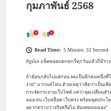
กุมภาพันธ์ 2568
0
0
Read Time:
5 Minute, 52 Second
Pgslot แจ็คพอตแตกทุกวี่ทุกวันแล้วก็มีรา
ถ้าย้อนกลับไปแต่ก่อน ผมเป็นอีกคนหนึ่งที่
ง่าย” มากแค่ไหน ด้วยเหตุว่าคิดว่าเป็นเพ
กระจัดกระจายเว็บไซต์ แต่ว่าจุดเปลี่ยนสำคั
ลองเล่น เว็บสล็อต เว็บตรง พร้อมพูดประโยคห
อยากทราบว่าจริงหรือไม่ ต้องทดลองเอง”