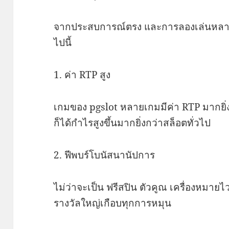
จากประสบการณ์ตรง และการลองเล่นหลายเ
ไปนี้
1. ค่า RTP สูง
เกมของ pgslot หลายเกมมีค่า RTP มากยิ
ก็ได้กำไรสูงขึ้นมากยิ่งกว่าสล็อตทั่วไป
2. ฟีพบร์โบนัสนานัปการ
ไม่ว่าจะเป็น ฟรีสปิน ตัวคูณ เครื่องหมาย
รางวัลใหญ่เกือบทุกการหมุน