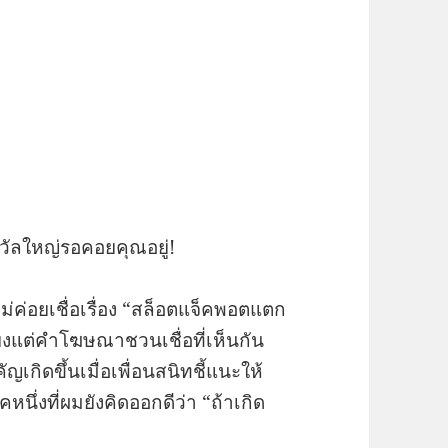
งวัลใหญ่รอคอยคุณอยู่!
ไม่ค่อยเชื่อเรื่อง “สล็อตแจ็คพอตแตก
ียงแต่คำโฆษณาชวนเชื่อที่เห็นกัน
ญเกิดขึ้นเมื่อเพื่อนสนิทชี้แนะให้
นึ่งที่ผมยังคิดออกดีว่า “ถ้าเกิด