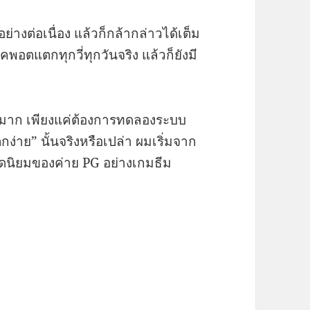
ย่างต่อเนื่อง แล้วก็กล้ากล่าวได้เต็ม
คพอตแตกทุกวี่ทุกวันจริง แล้วก็ยังมี
ไรมาก เพียงแค่ต้องการทดลองระบบ
กง่าย” นั้นจริงหรือเปล่า ผมเริ่มจาก
ดนิยมของค่าย PG อย่างเกมธีม