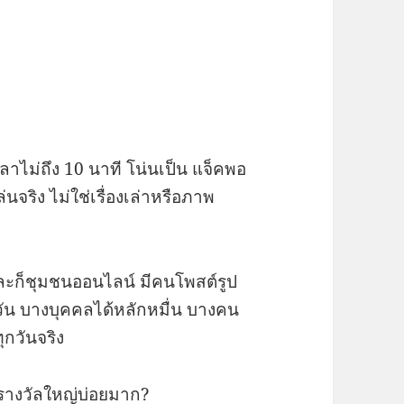
วลาไม่ถึง 10 นาที โน่นเป็น แจ็คพอ
จริง ไม่ใช่เรื่องเล่าหรือภาพ
่นและก็ชุมชนออนไลน์ มีคนโพสต์รูป
วัน บางบุคคลได้หลักหมื่น บางคน
ุกวันจริง
ีรางวัลใหญ่บ่อยมาก?