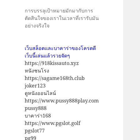
การบรรลุเป้าหมายมักมากับการ
ตัดสินใจของเราในเวลาที่เรารับมัน
อย่างจริงใจ
เว็บสล็อตและบาคาร่าของโครตดี
เว็บนี้เล่นแล้วรวยจัดๆ
https://918kissauto.xyz
หนังชนโรง
https://sagame168th.club
joker123
ดูหนังออนไลน์
https://www.pussy888play.com
pussy888
บาคาร่า168
https://www.pgslot.golf
pgslot77
pg99