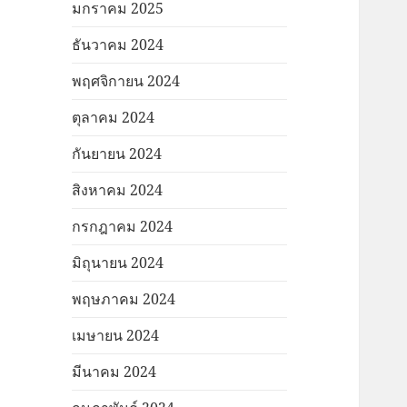
มกราคม 2025
ธันวาคม 2024
พฤศจิกายน 2024
ตุลาคม 2024
กันยายน 2024
สิงหาคม 2024
กรกฎาคม 2024
มิถุนายน 2024
พฤษภาคม 2024
เมษายน 2024
มีนาคม 2024