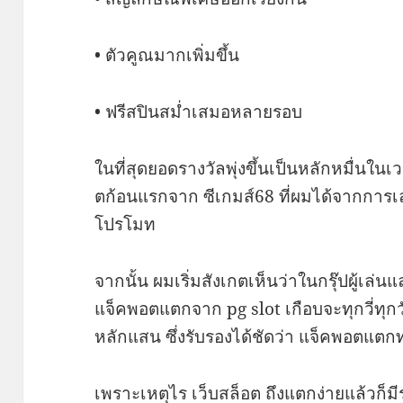
• ตัวคูณมากเพิ่มขึ้น
• ฟรีสปินสม่ำเสมอหลายรอบ
ในที่สุดยอดรางวัลพุ่งขึ้นเป็นหลักหมื่นในเ
ตก้อนแรกจาก ซีเกมส์68 ที่ผมได้จากการเล่น
โปรโมท
จากนั้น ผมเริ่มสังเกตเห็นว่าในกรุ๊ปผู้เล
แจ็คพอตแตกจาก pg slot เกือบจะทุกวี่ทุก
หลักแสน ซึ่งรับรองได้ชัดว่า แจ็คพอตแตกท
เพราะเหตุไร เว็บสล็อต ถึงแตกง่ายแล้วก็ม