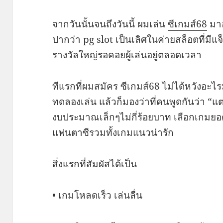
จากวันนั้นจนถึงวันนี้ ผมเล่น
ซีเกมส์68
มาอ
ปากว่า pg slot เป็นเลิศในค่ายสล็อตที่มีแจ็
รางวัลใหญ่รอคอยผู้เล่นอยู่ตลอดเวลา
ทีแรกที่ผมสมัคร ซีเกมส์68 ไม่ได้หวังอะ
ทดลองเล่น แล้วก็มองว่าที่คนพูดกันว่า “แต
งบประมาณเล็กๆไม่กี่ร้อยบาท เลือกเกมยอ
แฟนตาซีรวมทั้งเกมแนวน่ารัก
สิ่งแรกที่สัมผัสได้เป็น
• เกมโหลดเร็ว เล่นลื่น